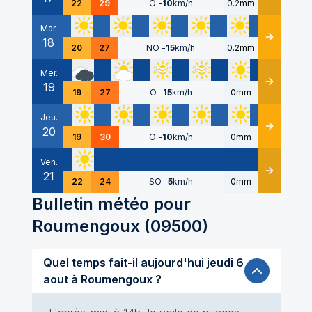
22
29
O
-
10
km/h
0.2mm
Mar.
18
Détails
20
27
NO
-
15
km/h
0.2mm
Mer.
19
Détails
19
27
O
-
15
km/h
0mm
Jeu.
20
Détails
19
30
O
-
10
km/h
0mm
Ven.
21
Détails
22
24
SO
-
5
km/h
0mm
Bulletin météo pour
Roumengoux
(
09500
)
Quel temps fait-il aujourd'hui jeudi 6
aout à Roumengoux ?