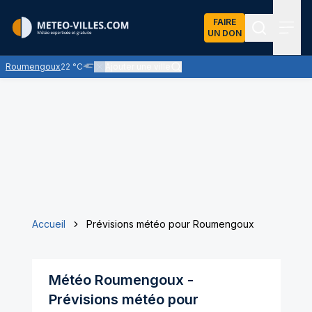
FAIRE
UN DON
Recherch
Menu
Roumengoux
22 °C
Ajouter une ville
Nuages bas ou brouillard - visibilité généralement rédui
Accueil
Prévisions météo pour Roumengoux
Météo
Roumengoux
-
Prévisions météo pour