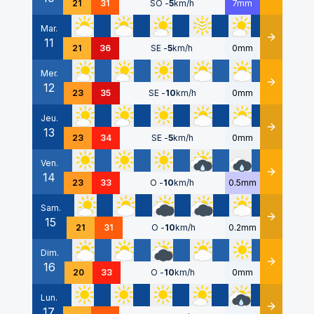
21
31
SO
-
5
km/h
7mm
Mar.
11
Détails
21
36
SE
-
5
km/h
0mm
Mer.
12
Détails
23
35
SE
-
10
km/h
0mm
Jeu.
13
Détails
23
34
SE
-
5
km/h
0mm
Ven.
14
Détails
23
33
O
-
10
km/h
0.5mm
Sam.
15
Détails
21
31
O
-
10
km/h
0.2mm
Dim.
16
Détails
20
33
O
-
10
km/h
0mm
Lun.
17
Détails