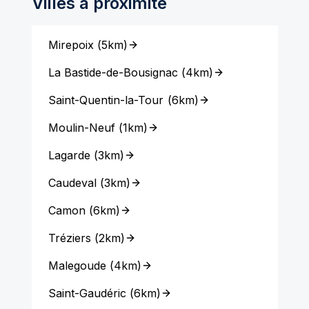
Villes à proximité
Mirepoix
(
5km
)
La Bastide-de-Bousignac
(
4km
)
Saint-Quentin-la-Tour
(
6km
)
Moulin-Neuf
(
1km
)
Lagarde
(
3km
)
Caudeval
(
3km
)
Camon
(
6km
)
Tréziers
(
2km
)
Malegoude
(
4km
)
Saint-Gaudéric
(
6km
)