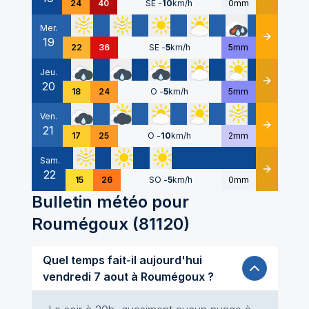
24
40
SE
-
10
km/h
0mm
Mer.
19
Détails
22
36
SE
-
5
km/h
5mm
Jeu.
20
Détails
18
24
O
-
5
km/h
5mm
Ven.
21
Détails
17
25
O
-
10
km/h
2mm
Sam.
22
Détails
15
26
SO
-
5
km/h
0mm
Bulletin météo pour
Roumégoux
(
81120
)
Quel temps fait-il aujourd'hui
vendredi 7 aout à Roumégoux ?