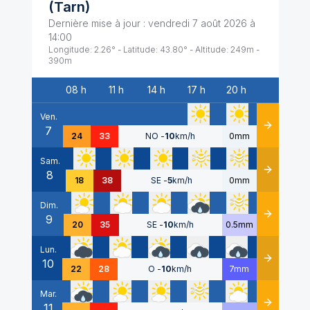
(
Tarn
)
Dernière mise à jour :
vendredi 7 août 2026 à
14:00
Longitude:
2.26
° - Latitude:
43.80
° - Altitude:
249
m -
390
m
08 h
11 h
14 h
17 h
20 h
Date
Ven.
7
Détails
24
33
NO
-
10
km/h
0mm
Sam.
8
Détails
18
38
SE
-
5
km/h
0mm
Dim.
9
Détails
20
35
SE
-
10
km/h
0.5mm
Lun.
10
Détails
22
28
O
-
10
km/h
7mm
Mar.
11
Détails