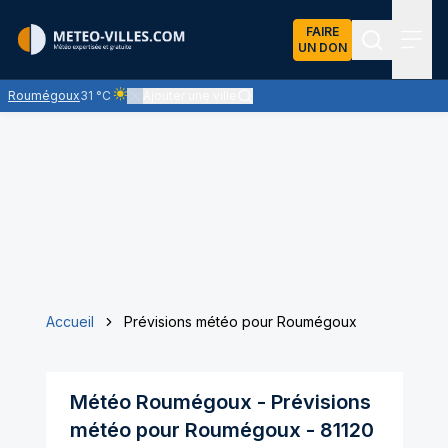
FAIRE
UN DON
Recherch
Menu
Roumégoux
31 °C
Ajouter une ville
Ciel clair - quasiment pas de nuages et un soleil omnipré
Accueil
Prévisions météo pour Roumégoux
Météo
Roumégoux
- Prévisions
météo pour
Roumégoux
-
81120