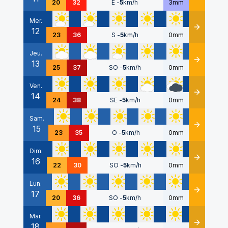
20
32
E
-
5
km/h
3mm
Mer.
12
Détails
23
36
S
-
5
km/h
0mm
Jeu.
13
Détails
25
37
SO
-
5
km/h
0mm
Ven.
14
Détails
24
38
SE
-
5
km/h
0mm
Sam.
15
Détails
23
35
O
-
5
km/h
0mm
Dim.
16
Détails
22
30
SO
-
5
km/h
0mm
Lun.
17
Détails
20
36
SO
-
5
km/h
0mm
Mar.
18
Détails