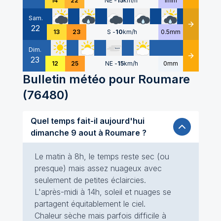
14
22
NE
-
15
km/h
1mm
Sam.
22
Détails
13
23
S
-
10
km/h
0.5mm
Dim.
23
Détails
12
25
NE
-
15
km/h
0mm
Bulletin météo pour
Roumare
(
76480
)
Quel temps fait-il aujourd'hui
dimanche 9 aout à Roumare ?
Le matin à 8h, le temps reste sec (ou
presque) mais assez nuageux avec
seulement de petites éclaircies.
L'après-midi à 14h, soleil et nuages se
partagent équitablement le ciel.
Chaleur sèche mais parfois difficile à