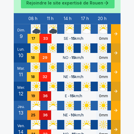
Rejoindre le site expertisé de
Rouen
08 h
11 h
14 h
17 h
20 h
Date
Dim.
9
Détails
17
33
SE
-
15
km/h
0mm
Lun.
10
Détails
18
29
NO
-
15
km/h
0mm
Mar.
11
Détails
18
32
NE
-
15
km/h
0mm
Mer.
12
Détails
19
36
E
-
15
km/h
0mm
Jeu.
13
Détails
25
36
NE
-
10
km/h
0mm
Ven.
14
Détails