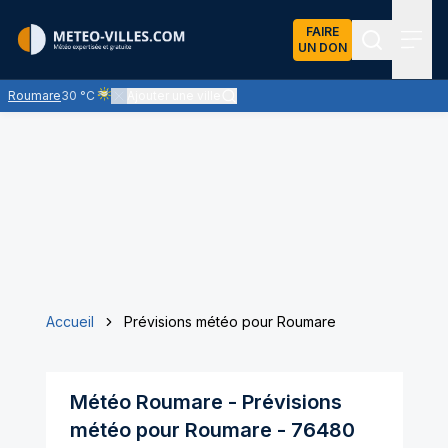
FAIRE
UN DON
Recherch
Menu
Roumare
30 °C
Ajouter une ville
Ciel voilé par des nuages d'altitude, ternissant plus ou moins 
Accueil
Prévisions météo pour Roumare
Météo
Roumare
- Prévisions
météo pour
Roumare
-
76480