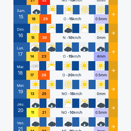
21
32
NO
-
15
km/h
0mm
Sam.
15
Détails
18
29
O
-
15
km/h
0.5mm
Dim.
16
Détails
15
30
N
-
10
km/h
0mm
Lun.
17
Détails
14
23
O
-
15
km/h
4mm
Mar.
18
Détails
17
28
O
-
20
km/h
0.5mm
Mer.
19
Détails
13
25
NO
-
15
km/h
0mm
Jeu.
20
Détails
11
21
NO
-
10
km/h
0.5mm
Ven.
21
Détails