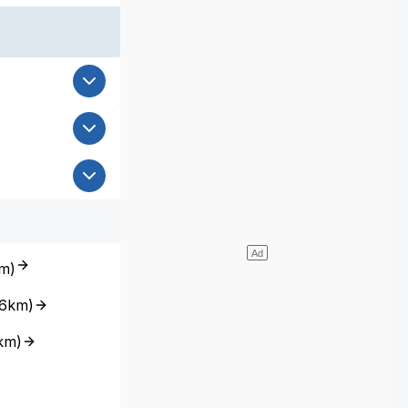
m
)
6km
)
km
)