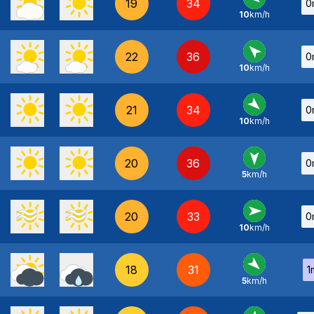
19
34
0
10
km/h
E
-
22
36
0
10
km/h
SE
-
21
34
0
10
km/h
NO
-
20
36
0
5
km/h
N
-
20
33
0
10
km/h
O
-
18
31
1
5
km/h
NO
-