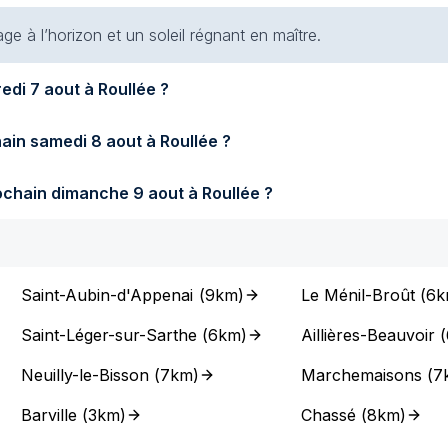
e à l’horizon et un soleil régnant en maître.
Quel temps fera-t-il demain vendredi 7 aout à Roullée ?
Quel temps fera-t-il samedi prochain samedi 8 aout à Roullée ?
Quel temps fera-t-il dimanche prochain dimanche 9 aout à Roullée ?
Saint-Aubin-d'Appenai
(
9km
)
Le Ménil-Broût
(
6k
Saint-Léger-sur-Sarthe
(
6km
)
Aillières-Beauvoir
(
Neuilly-le-Bisson
(
7km
)
Marchemaisons
(
7
Barville
(
3km
)
Chassé
(
8km
)