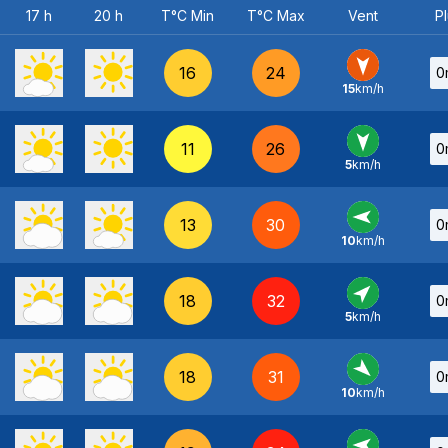
17 h
20 h
T°C Min
T°C Max
Vent
Pl
16
24
0
15
km/h
N
-
11
26
0
5
km/h
N
-
13
30
0
10
km/h
E
-
18
32
0
5
km/h
SO
-
18
31
0
10
km/h
NO
-