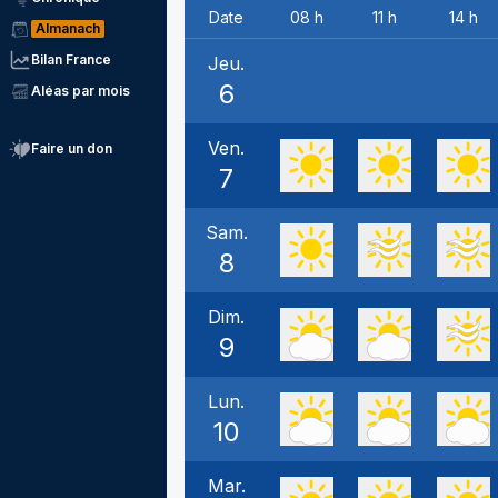
Date
08 h
11 h
14 h
Almanach
Bilan France
Jeu.
6
Aléas par mois
Ven.
Faire un don
7
Sam.
8
Dim.
9
Lun.
10
Mar.