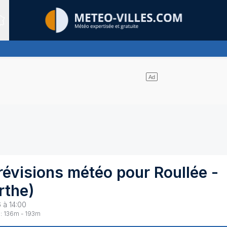
Sites expertis&eacute;s
uages et un soleil omniprésent
révisions météo pour
Roullée
-
rthe
)
 à 14:00
:
136
m -
193
m