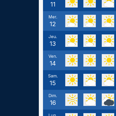
11
Mer.
12
Jeu.
13
Ven.
14
Sam.
15
Dim.
16
Lun.