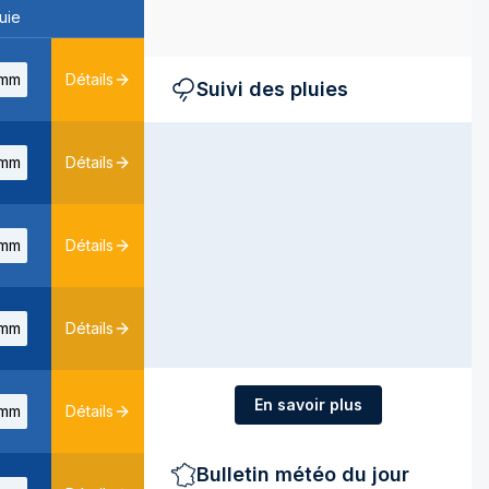
uie
mm
Détails
Suivi des pluies
mm
Détails
mm
Détails
mm
Détails
En savoir plus
mm
Détails
Bulletin météo du jour