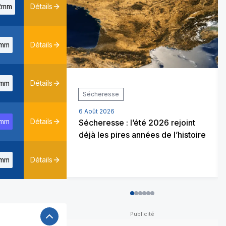
2mm
Détails
mm
Détails
mm
Détails
Sécheresse
6 Août 2026
mm
Détails
Sécheresse : l’été 2026 rejoint
déjà les pires années de l’histoire
mm
Détails
0
1
2
3
4
5