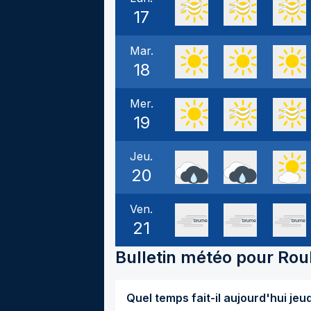
17
Mar.
18
Mer.
19
Jeu.
20
Ven.
21
Bulletin météo pour
Rou