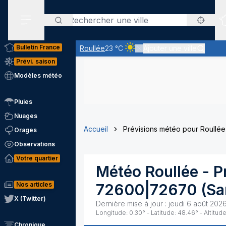
Rechercher
Menu secondaire
Bulletin France
Roullée
23 °C
Ajouter une ville
Ciel clair - quasiment pas de n
Prévi. saison
Modèles météo
Pluies
Nuages
Accueil
Prévisions météo pour Roullée
Orages
Observations
Votre quartier
Météo
Roullée
- P
Nos articles
72600|72670
(
Sa
X (Twitter)
Dernière mise à jour :
jeudi 6 août 2026
Longitude:
0.30
° - Latitude:
48.46
° - Altitude
Chronique