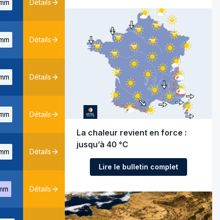
mm
Détails
mm
Détails
mm
Détails
mm
Détails
La chaleur revient en force :
jusqu’à 40 °C
mm
Détails
Lire le bulletin complet
mm
Détails