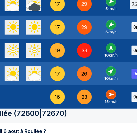
17
29
0.
5
km/h
NE
-
17
29
0
5
km/h
NE
-
19
33
0
10
km/h
S
-
17
26
9
10
km/h
SO
-
16
23
0
15
km/h
O
-
llée
(
72600|72670
)
Quel temps fait-il aujourd'hui jeudi 6 aout à Roullée ?