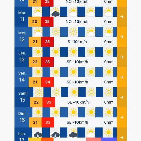
21
35
NO
-
10
km/h
0mm
Mar.
11
Détails
20
35
NO
-
10
km/h
0mm
Mer.
12
Détails
21
35
S
-
10
km/h
0mm
Jeu.
13
Détails
22
35
SE
-
10
km/h
0mm
Ven.
14
Détails
21
34
SE
-
10
km/h
0mm
Sam.
15
Détails
22
33
SE
-
10
km/h
0mm
Dim.
16
Détails
21
33
SE
-
10
km/h
0mm
Lun.
17
Détails