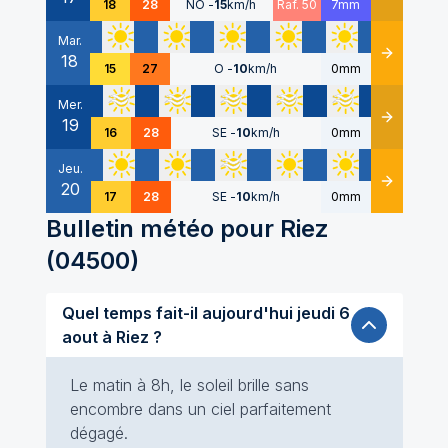
18
28
NO
-
15
km/h
Raf. 50
7mm
Mar.
18
Détails
15
27
O
-
10
km/h
0mm
Mer.
19
Détails
16
28
SE
-
10
km/h
0mm
Jeu.
20
Détails
17
28
SE
-
10
km/h
0mm
Bulletin météo pour
Riez
(
04500
)
Quel temps fait-il aujourd'hui jeudi 6
aout à Riez ?
Le matin à 8h, le soleil brille sans
encombre dans un ciel parfaitement
dégagé.