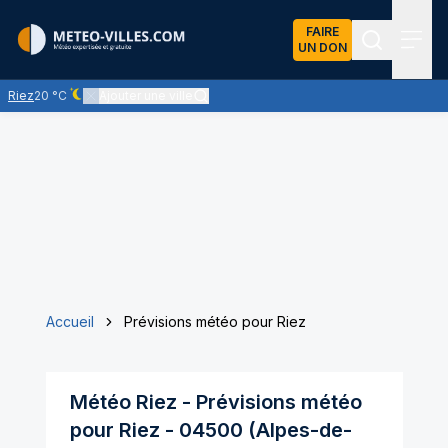
FAIRE
UN DON
Recherch
Menu
Riez
20 °C
Ajouter une ville
Ciel dégagé - quasiment pas de nuages
Accueil
Prévisions météo pour Riez
Météo
Riez
- Prévisions météo
pour
Riez
-
04500
(
Alpes-de-