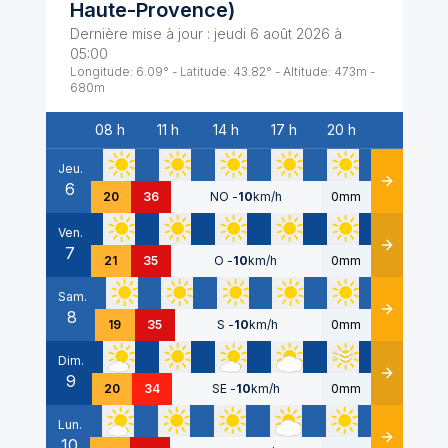
Haute-Provence
)
Dernière mise à jour :
jeudi 6 août 2026 à
05:00
Longitude:
6.09
° - Latitude:
43.82
° - Altitude:
473
m -
680
m
08 h
11 h
14 h
17 h
20 h
Date
Jeu.
6
Détails
20
36
NO
-
10
km/h
0mm
Ven.
7
Détails
21
35
O
-
10
km/h
0mm
Sam.
8
Détails
19
35
S
-
10
km/h
0mm
Dim.
9
Détails
20
34
SE
-
10
km/h
0mm
Lun.
10
Détails