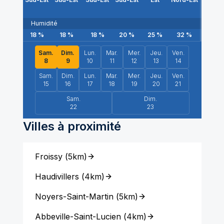
Humidité
18
%
18
%
18
%
20
%
25
%
32
%
34
Sam.
Dim.
Lun.
Mar.
Mer.
Jeu.
Ven.
8
9
10
11
12
13
14
Sam.
Dim.
Lun.
Mar.
Mer.
Jeu.
Ven.
15
16
17
18
19
20
21
Sam.
Dim.
22
23
Villes à proximité
Froissy
(
5km
)
Haudivillers
(
4km
)
Noyers-Saint-Martin
(
5km
)
Abbeville-Saint-Lucien
(
4km
)