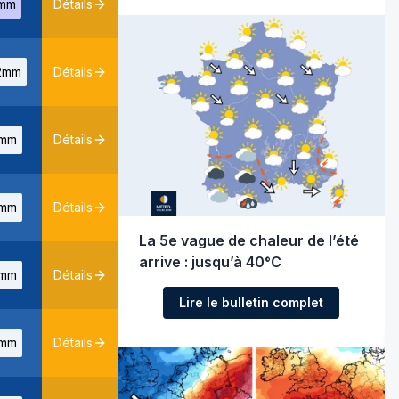
mm
Détails
2mm
Détails
mm
Détails
mm
Détails
La 5e vague de chaleur de l’été
arrive : jusqu’à 40°C
mm
Détails
Lire le bulletin complet
mm
Détails