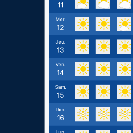
11
Mer.
12
Jeu.
13
Ven.
14
Sam.
15
Dim.
16
Lun.