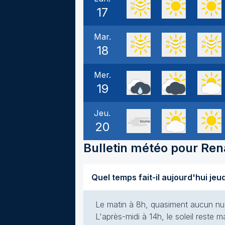
17
Mar.
18
Mer.
19
Jeu.
20
Bulletin météo pour
Ren
Le matin à 8h, quasiment aucun nuag
L'après-midi à 14h, le soleil reste m