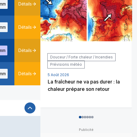
mm
Détails
mm
Détails
mm
Détails
Douceur / Forte chaleur / Incendies
Prévisions météo
mm
Détails
5 Août 2026
La fraîcheur ne va pas durer : la
chaleur prépare son retour
0
1
2
3
4
5