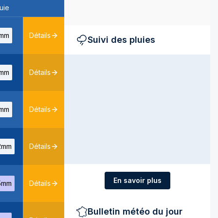
uie
mm
Détails
Suivi des pluies
mm
Détails
mm
Détails
2mm
Détails
En savoir plus
5mm
Détails
Bulletin météo du jour