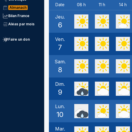
Date
08 h
11 h
14 h
Almanach
Bilan France
Jeu.
6
Aléas par mois
Ven.
Faire un don
7
Sam.
8
Dim.
9
Lun.
10
Mar.