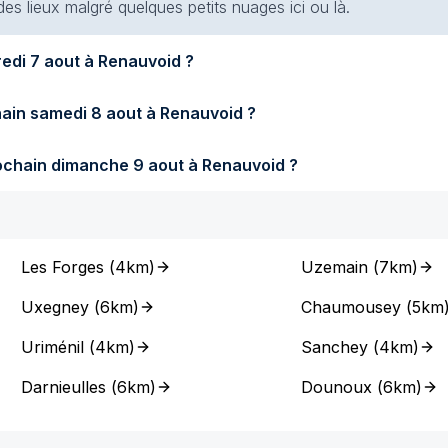
 des lieux malgré quelques petits nuages ici ou là.
Quel temps fera-t-il demain vendredi 7 aout à Renauvoid ?
Quel temps fera-t-il samedi prochain samedi 8 aout à Renauvoid ?
Quel temps fera-t-il dimanche prochain dimanche 9 aout à Renauvoid ?
Les Forges
(
4km
)
Uzemain
(
7km
)
Uxegney
(
6km
)
Chaumousey
(
5km
Uriménil
(
4km
)
Sanchey
(
4km
)
Darnieulles
(
6km
)
Dounoux
(
6km
)