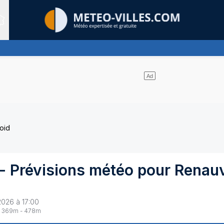
Sites expertis&eacute;s
s et les nuages se partagent le ciel - pas de pluie
oid
- Prévisions météo pour
Renau
2026 à 17:00
369
m -
478
m