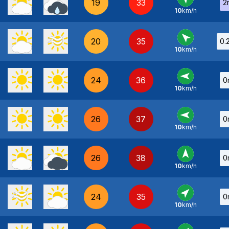
19
33
2
10
km/h
SE
-
20
35
0.
10
km/h
SE
-
24
36
0
10
km/h
E
-
26
37
0
10
km/h
E
-
26
38
0
10
km/h
S
-
24
35
0
10
km/h
SO
-