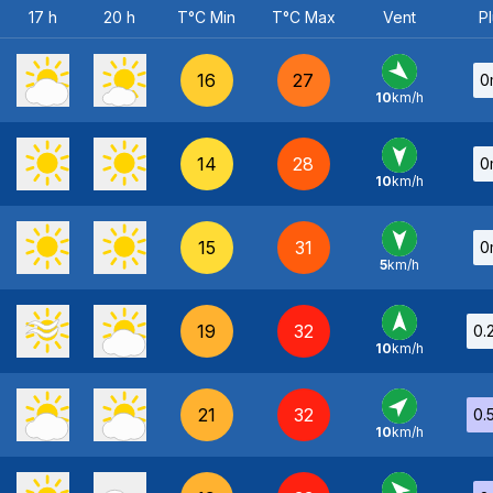
17 h
20 h
T°C Min
T°C Max
Vent
Pl
16
27
0
10
km/h
NO
-
14
28
0
10
km/h
N
-
15
31
0
5
km/h
N
-
19
32
0.
10
km/h
S
-
21
32
0.
10
km/h
SO
-