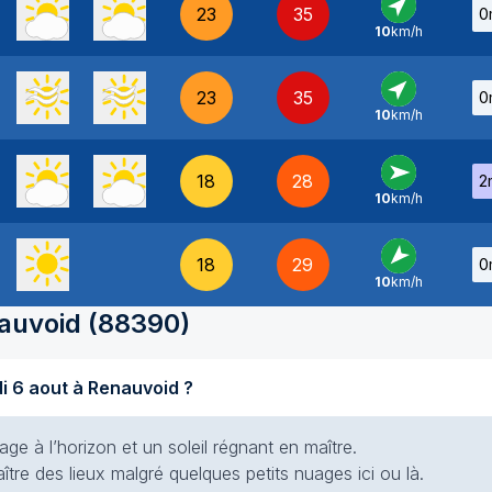
23
35
0
10
km/h
SO
-
23
35
0
10
km/h
SO
-
18
28
2
10
km/h
O
-
18
29
0
10
km/h
NE
-
auvoid
(
88390
)
Quel temps fait-il aujourd'hui jeudi 6 aout à Renauvoid ?
e à l’horizon et un soleil régnant en maître.
aître des lieux malgré quelques petits nuages ici ou là.