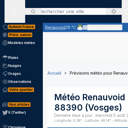
Rechercher
Menu secondaire
Bulletin France
Renauvoid
28 °C
Ajouter une ville
Ciel nuageux - les éclaircie
Prévi. saison
Modèles météo
Pluies
Nuages
Accueil
Prévisions météo pour Renauv
Orages
Observations
Votre quartier
Météo
Renauvoid
Nos articles
88390
(
Vosges
)
X (Twitter)
Dernière mise à jour :
mercredi 5 août 
Longitude:
6.38
° - Latitude:
48.14
° - Altitude:
Chronique