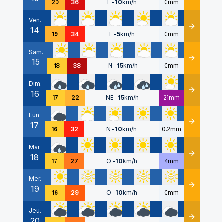
20
36
E
-
10
km/h
0mm
Ven.
14
Détails
19
34
E
-
5
km/h
0mm
Sam.
15
Détails
18
38
N
-
15
km/h
0mm
Dim.
16
Détails
17
22
NE
-
15
km/h
21mm
Lun.
17
Détails
16
32
N
-
10
km/h
0.2mm
Mar.
18
Détails
17
27
O
-
10
km/h
4mm
Mer.
19
Détails
16
29
O
-
10
km/h
0mm
Jeu.
20
Détails