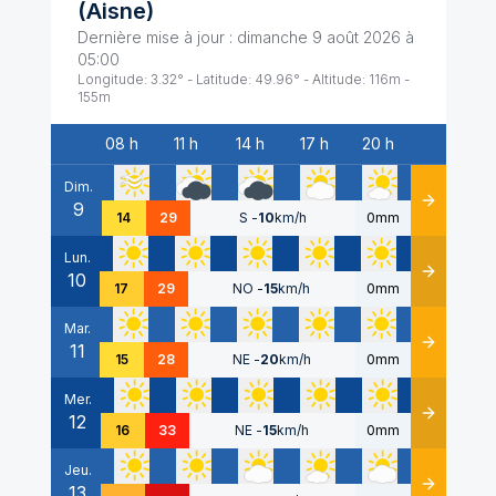
(
Aisne
)
Dernière mise à jour :
dimanche 9 août 2026 à
05:00
Longitude:
3.32
° - Latitude:
49.96
° - Altitude:
116
m -
155
m
08 h
11 h
14 h
17 h
20 h
Date
Dim.
9
Détails
14
29
S
-
10
km/h
0mm
Lun.
10
Détails
17
29
NO
-
15
km/h
0mm
Mar.
11
Détails
15
28
NE
-
20
km/h
0mm
Mer.
12
Détails
16
33
NE
-
15
km/h
0mm
Jeu.
13
Détails