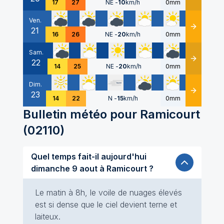
17
27
NE
-
10
km/h
0mm
Ven.
21
Détails
16
26
NE
-
20
km/h
0mm
Sam.
22
Détails
14
25
NE
-
20
km/h
0mm
Dim.
23
Détails
14
22
N
-
15
km/h
0mm
Bulletin météo pour
Ramicourt
(
02110
)
Quel temps fait-il aujourd'hui
dimanche 9 aout à Ramicourt ?
Le matin à 8h, le voile de nuages élevés
est si dense que le ciel devient terne et
laiteux.