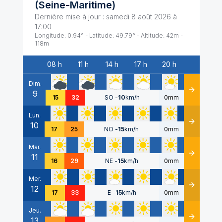
(
Seine-Maritime
)
Dernière mise à jour :
samedi 8 août 2026 à
17:00
Longitude:
0.94
° - Latitude:
49.79
° - Altitude:
42
m -
118
m
08 h
11 h
14 h
17 h
20 h
Date
Dim.
9
Détails
15
32
SO
-
10
km/h
0mm
Lun.
10
Détails
17
25
NO
-
15
km/h
0mm
Mar.
11
Détails
16
29
NE
-
15
km/h
0mm
Mer.
12
Détails
17
33
E
-
15
km/h
0mm
Jeu.
13
Détails