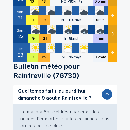
10
18
NO
-
10
km/h
0.5mm
Ven.
21
Détails
11
19
NE
-
10
km/h
0mm
Sam.
22
Détails
9
21
E
-
5
km/h
1mm
Dim.
23
Détails
9
22
NE
-
15
km/h
0.2mm
Bulletin météo pour
Rainfreville
(
76730
)
Quel temps fait-il aujourd'hui
dimanche 9 aout à Rainfreville ?
Le matin à 8h, ciel très nuageux - les
nuages l'emportent sur les éclaircies - pas
ou très peu de pluie.