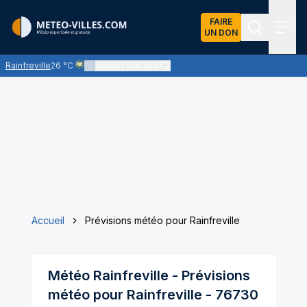
FAIRE
UN DON
Recherch
Menu
Rainfreville
26 °C
Ajouter une ville
Ciel voilé par des nuages d'altitude, ternissant plus ou moin
Accueil
Prévisions météo pour Rainfreville
Météo
Rainfreville
- Prévisions
météo pour
Rainfreville
-
76730