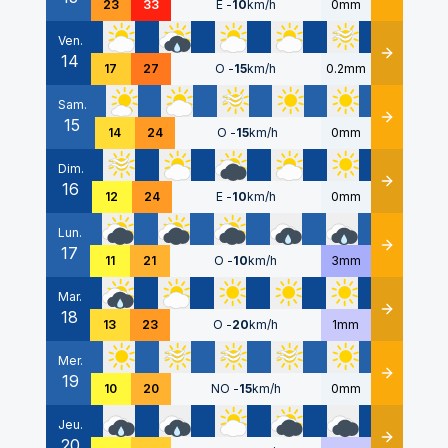
23
33
E
-
10
km/h
0mm
Ven.
14
Détails
17
27
O
-
15
km/h
0.2mm
Sam.
15
Détails
14
24
O
-
15
km/h
0mm
Dim.
16
Détails
12
24
E
-
10
km/h
0mm
Lun.
17
Détails
11
21
O
-
10
km/h
3mm
Mar.
18
Détails
13
23
O
-
20
km/h
1mm
Mer.
19
Détails
10
20
NO
-
15
km/h
0mm
Jeu.
20
Détails