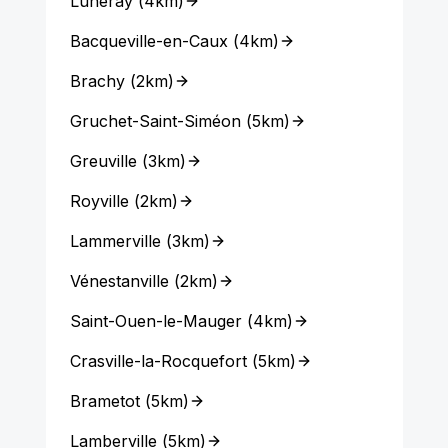
Luneray
(
4km
)
Bacqueville-en-Caux
(
4km
)
Brachy
(
2km
)
Gruchet-Saint-Siméon
(
5km
)
Greuville
(
3km
)
Royville
(
2km
)
Lammerville
(
3km
)
Vénestanville
(
2km
)
Saint-Ouen-le-Mauger
(
4km
)
Crasville-la-Rocquefort
(
5km
)
Brametot
(
5km
)
Lamberville
(
5km
)