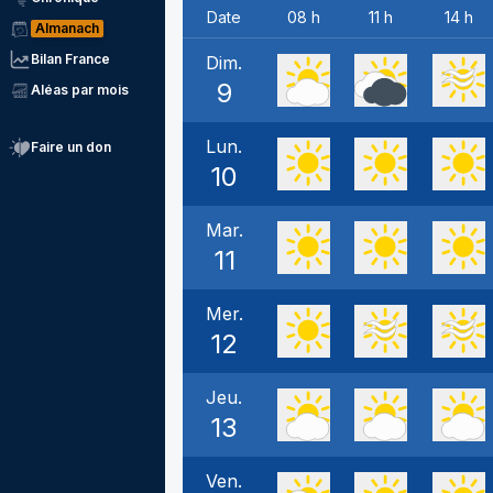
Date
08 h
11 h
14 h
Almanach
Bilan France
Dim.
9
Aléas par mois
Lun.
Faire un don
10
Mar.
11
Mer.
12
Jeu.
13
Ven.