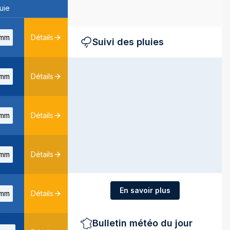
uie
mm
Détails
Suivi des pluies
mm
Détails
mm
Détails
mm
Détails
En savoir plus
mm
Détails
Bulletin météo du jour