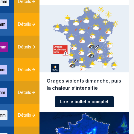
2mm
Détails
mm
Détails
1mm
Détails
mm
Détails
Orages violents dimanche, puis
la chaleur s’intensifie
mm
Détails
Lire le bulletin complet
mm
Détails