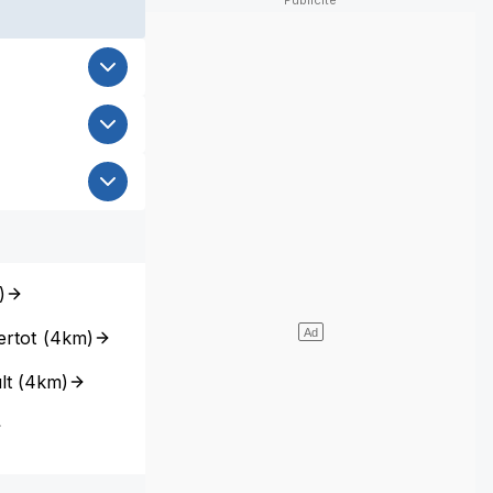
)
ertot
(
4km
)
lt
(
4km
)