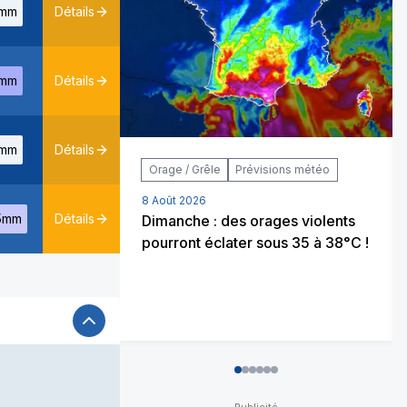
mm
Détails
mm
Détails
mm
Détails
Orage / Grêle
Prévisions météo
8 Août 2026
5mm
Détails
Dimanche : des orages violents
pourront éclater sous 35 à 38°C !
0
1
2
3
4
5