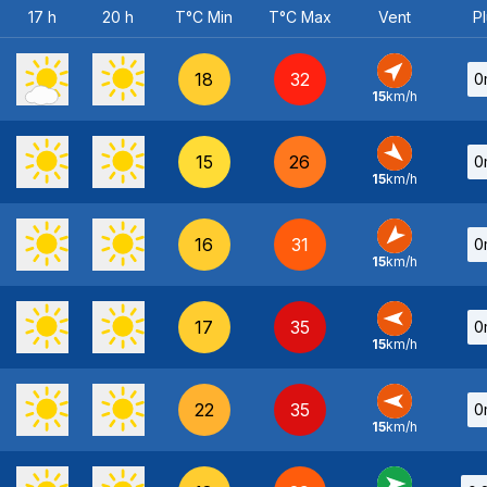
17 h
20 h
T°C Min
T°C Max
Vent
Pl
18
32
0
15
km/h
SO
-
15
26
0
15
km/h
NO
-
16
31
0
15
km/h
NE
-
17
35
0
15
km/h
E
-
22
35
0
15
km/h
E
-