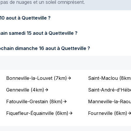
t pas de nuages et un soleil omniprésent.
fera-t-il demain lundi 10 aout à Quetteville ?
Quel temps fera-t-il samedi prochain samedi 15 aout à Quetteville ?
Quel temps fera-t-il dimanche prochain dimanche 16 aout à Quetteville ?
Bonneville-la-Louvet
(
7km
)
Saint-Maclou
(
8km
Genneville
(
4km
)
Saint-André-d'Héb
Fatouville-Grestain
(
8km
)
Manneville-la-Raou
Fiquefleur-Équainville
(
6km
)
Fourneville
(
6km
)