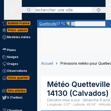
Rechercher
Menu secondaire
Bulletin France
Quetteville
17 °C
Ajouter une ville
Ciel voilé par des nuages d'a
Prévi. saison
Modèles météo
Pluies
Nuages
Accueil
Prévisions météo pour Quettevi
Orages
Observations
Votre quartier
Météo
Quetteville
Nos articles
14130
(
Calvados
)
X (Twitter)
Dernière mise à jour :
dimanche 9 août
Longitude:
0.31
° - Latitude:
49.34
° - Altitude:
Chronique