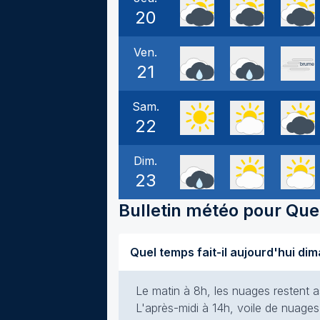
20
Ven.
21
Sam.
22
Dim.
23
Bulletin météo pour
Quet
Le matin à 8h, les nuages restent a
L'après-midi à 14h, voile de nuages 