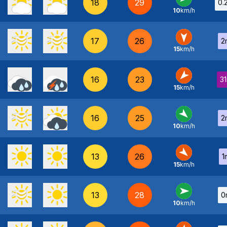
18
29
0.
10
km/h
O
-
17
26
2
15
km/h
N
-
16
23
3
15
km/h
NE
-
16
25
2
10
km/h
NO
-
13
26
1
15
km/h
NO
-
13
28
0
10
km/h
O
-