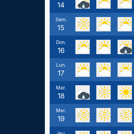
14
Sam.
15
Dim.
16
Lun.
17
Mar.
18
Mer.
19
Jeu.