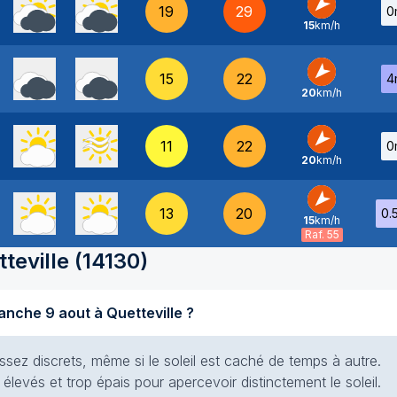
19
29
0
15
km/h
NE
-
15
22
4
20
km/h
NE
-
11
22
0
20
km/h
NE
-
13
20
0.
15
km/h
NE
-
Raf. 55
teville
(
14130
)
Quel temps fait-il aujourd'hui dimanche 9 aout à Quetteville ?
ssez discrets, même si le soleil est caché de temps à autre.
élevés et trop épais pour apercevoir distinctement le soleil.