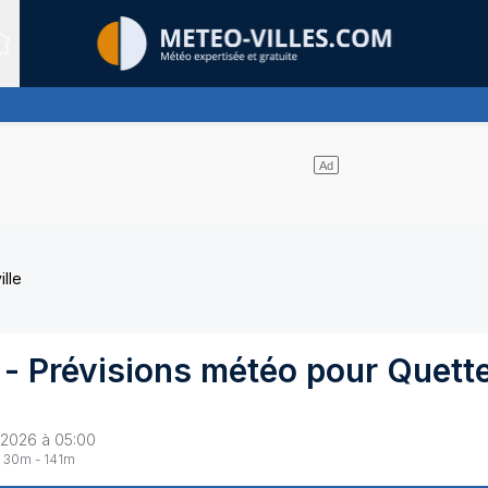
Sites expertis&eacute;s
ltitude, ternissant plus ou moins l'éclat du soleil
lle
- Prévisions météo pour
Quette
 2026 à 05:00
30
m -
141
m