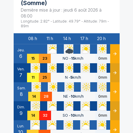
(
Somme
)
Dernière mise à jour :
jeudi 6 août 2026 à
08:00
Longitude:
2.82
° - Latitude:
49.79
° - Altitude:
79
m -
89
m
08 h
11 h
14 h
17 h
20 h
Date
Jeu.
6
Détails
15
23
NO
-
15
km/h
0mm
Ven.
7
Détails
11
25
N
-
5
km/h
0mm
Sam.
8
Détails
14
28
NE
-
10
km/h
0mm
Dim.
9
Détails
14
32
SO
-
10
km/h
0mm
Lun.
10
Détails