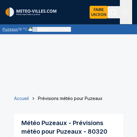
FAIRE
UN DON
Recherch
Menu
Puzeaux
16 °C
Ajouter une ville
Ciel nuageux - les éclaircies et les nuages se partagent le ci
Accueil
Prévisions météo pour Puzeaux
Météo
Puzeaux
- Prévisions
météo pour
Puzeaux
-
80320