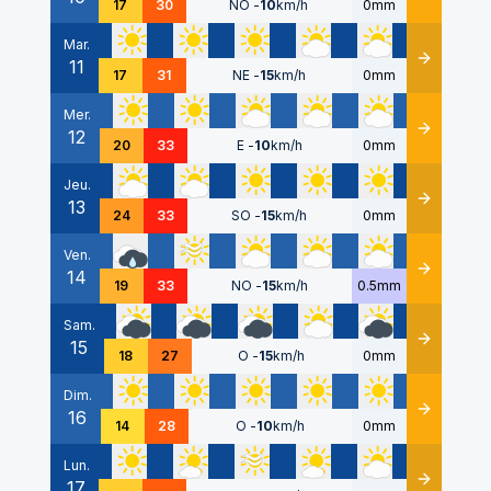
17
30
NO
-
10
km/h
0mm
Mar.
11
Détails
17
31
NE
-
15
km/h
0mm
Mer.
12
Détails
20
33
E
-
10
km/h
0mm
Jeu.
13
Détails
24
33
SO
-
15
km/h
0mm
Ven.
14
Détails
19
33
NO
-
15
km/h
0.5mm
Sam.
15
Détails
18
27
O
-
15
km/h
0mm
Dim.
16
Détails
14
28
O
-
10
km/h
0mm
Lun.
17
Détails