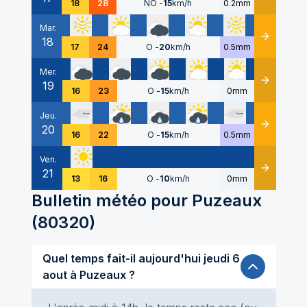
18
28
NO
-
15
km/h
0.2mm
Mar.
18
Détails
17
24
O
-
20
km/h
0.5mm
Mer.
19
Détails
16
23
O
-
15
km/h
0mm
Jeu.
20
Détails
16
22
O
-
15
km/h
0.5mm
Ven.
21
Détails
13
16
O
-
10
km/h
0mm
Bulletin météo pour
Puzeaux
(
80320
)
Quel temps fait-il aujourd'hui jeudi 6
aout à Puzeaux ?