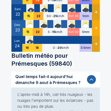
17
28
S
-
15
km/h
Raf. 50
6mm
Sam.
22
Détails
15
22
SO
-
25
km/h
Raf. 65
1mm
Dim.
23
Détails
15
22
S
-
15
km/h
Raf. 50
0mm
Lun.
24
Détails
16
18
O
-
20
km/h
0.5mm
Bulletin météo pour
Prémesques
(
59840
)
Quel temps fait-il aujourd'hui
dimanche 9 aout à Prémesques ?
L'après-midi à 14h, ciel très nuageux - les
nuages l'emportent sur les éclaircies - pas
ou très peu de pluie.