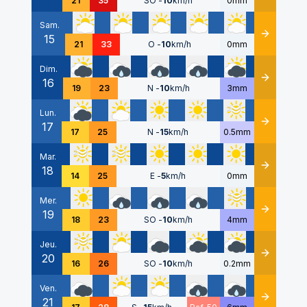
21
35
SO
-
10
km/h
0mm
Sam.
15
Détails
21
33
O
-
10
km/h
0mm
Dim.
16
Détails
19
23
N
-
10
km/h
3mm
Lun.
17
Détails
17
25
N
-
15
km/h
0.5mm
Mar.
18
Détails
14
25
E
-
5
km/h
0mm
Mer.
19
Détails
18
23
SO
-
10
km/h
4mm
Jeu.
20
Détails
16
26
SO
-
10
km/h
0.2mm
Ven.
21
Détails