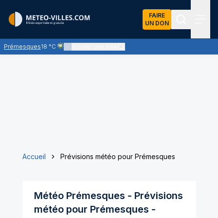
FAIRE
UN DON
Recherch
Menu
Prémesques
18 °C
Ajouter une ville
Ciel voilé par des nuages d'altitude, ternissant plus ou mo
Accueil
Prévisions météo pour Prémesques
Météo
Prémesques
- Prévisions
météo pour
Prémesques
-