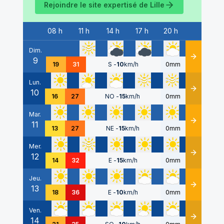
Rejoindre le site expertisé de
Lille
08 h
11 h
14 h
17 h
20 h
Date
Dim.
9
Détails
19
31
S
-
10
km/h
0mm
Lun.
10
Détails
16
27
NO
-
15
km/h
0mm
Mar.
11
Détails
13
27
NE
-
15
km/h
0mm
Mer.
12
Détails
14
32
E
-
15
km/h
0mm
Jeu.
13
Détails
18
36
E
-
10
km/h
0mm
Ven.
14
Détails