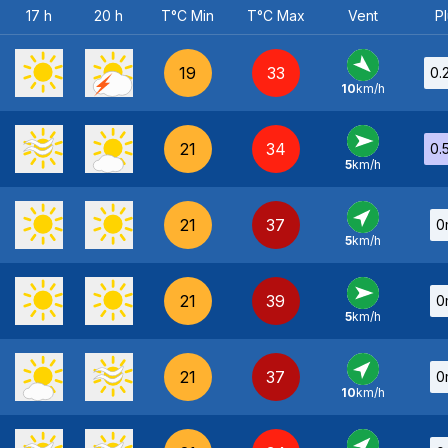
17 h
20 h
T°C Min
T°C Max
Vent
Pl
19
33
0.
10
km/h
NO
-
21
34
0.
5
km/h
O
-
21
37
0
5
km/h
SO
-
21
39
0
5
km/h
O
-
21
37
0
10
km/h
SO
-