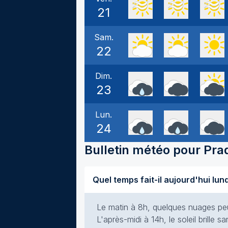
21
Sam.
22
Dim.
23
Lun.
24
Bulletin météo pour
Pra
Quel temps fait-il aujourd'hui lun
Le matin à 8h, quelques nuages peu
L'après-midi à 14h, le soleil brille