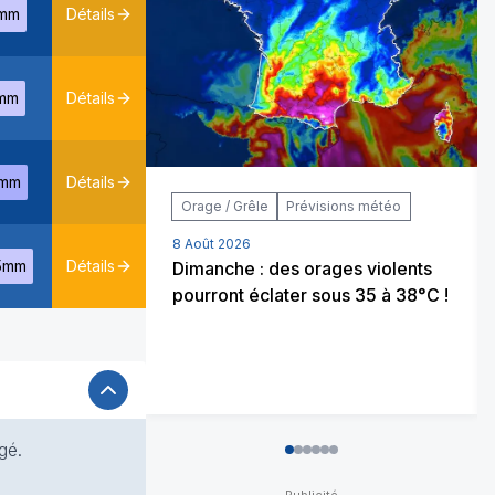
mm
Détails
mm
Détails
mm
Détails
Orage / Grêle
Prévisions météo
8 Août 2026
5mm
Détails
Dimanche : des orages violents
pourront éclater sous 35 à 38°C !
gé.
0
1
2
3
4
5