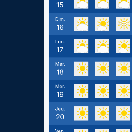
15
Dim.
16
Lun.
17
Mar.
18
Mer.
19
Jeu.
20
Ven.