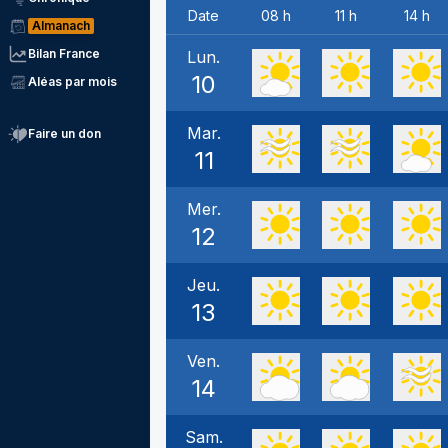
Date
08 h
11 h
14 h
Almanach
Bilan France
Lun.
10
Aléas par mois
Mar.
Faire un don
11
Mer.
12
Jeu.
13
Ven.
14
Sam.