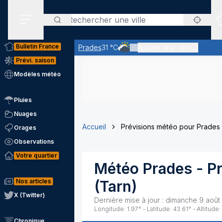
Rechercher
Menu secondaire
Bulletin France
Prades
31 °C
Ajouter une ville
Ciel très nuageux - les nuages l
Prévi. saison
Modèles météo
Pluies
Nuages
Accueil
Prévisions météo pour Prades
Orages
Observations
Votre quartier
Météo
Prades
- P
Nos articles
(
Tarn
)
X (Twitter)
Dernière mise à jour :
dimanche 9 août
Longitude:
1.97
° - Latitude:
43.61
° - Altitude:
Chronique