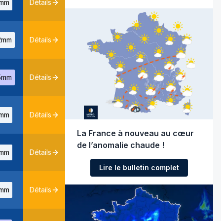
mm
Détails
2mm
Détails
5mm
Détails
mm
Détails
La France à nouveau au cœur
de l’anomalie chaude !
mm
Détails
Lire le bulletin complet
mm
Détails