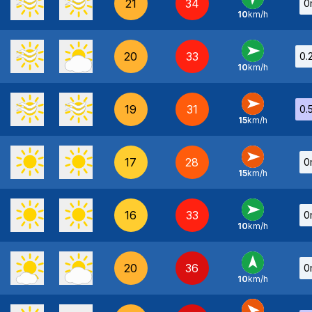
21
34
0
10
km/h
SO
-
20
33
0.
10
km/h
O
-
19
31
0.
15
km/h
O
-
17
28
0
15
km/h
O
-
16
33
0
10
km/h
O
-
20
36
0
10
km/h
S
-