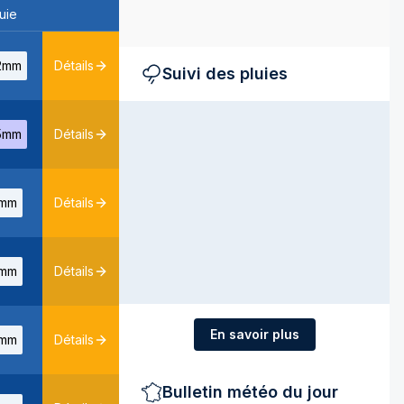
uie
2mm
Détails
Suivi des pluies
5mm
Détails
mm
Détails
mm
Détails
En savoir plus
mm
Détails
Bulletin météo du jour