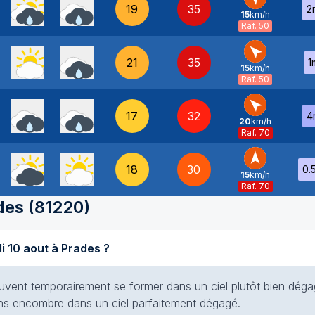
19
35
2
15
km/h
SE
-
Raf. 50
21
35
1
15
km/h
SE
-
Raf. 50
17
32
4
20
km/h
SE
-
Raf. 70
18
30
0.
15
km/h
S
-
Raf. 70
des
(
81220
)
di 10 aout à Prades ?
vent temporairement se former dans un ciel plutôt bien déga
 sans encombre dans un ciel parfaitement dégagé.