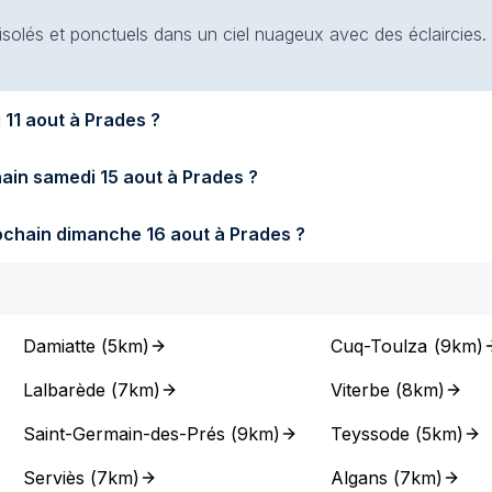
 isolés et ponctuels dans un ciel nuageux avec des éclaircies.
era-t-il demain mardi 11 aout à Prades ?
Quel temps fera-t-il samedi prochain samedi 15 aout à Prades ?
Quel temps fera-t-il dimanche prochain dimanche 16 aout à Prades ?
Damiatte
(
5km
)
Cuq-Toulza
(
9km
)
Lalbarède
(
7km
)
Viterbe
(
8km
)
Saint-Germain-des-Prés
(
9km
)
Teyssode
(
5km
)
Serviès
(
7km
)
Algans
(
7km
)