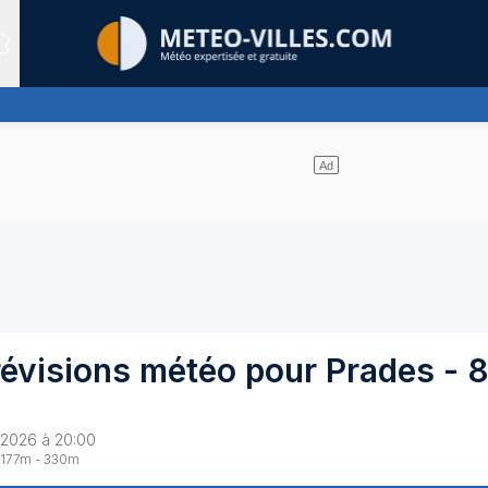
Sites expertis&eacute;s
'emportent sur les éclaircies - pas ou très peu de pluie
révisions météo pour
Prades
-
8
 2026 à 20:00
177
m -
330
m