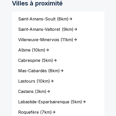
Villes à proximité
Saint-Amans-Soult
(
8km
)
Saint-Amans-Valtoret
(
9km
)
Villeneuve-Minervois
(
11km
)
Albine
(
10km
)
Cabrespine
(
5km
)
Mas-Cabardès
(
8km
)
Lastours
(
10km
)
Castans
(
3km
)
Labastide-Esparbairenque
(
5km
)
Roquefère
(
7km
)