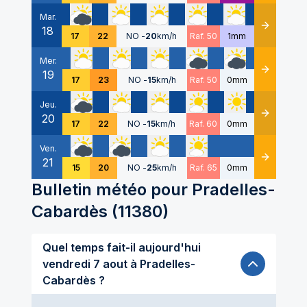
Mar.
18
Détails
17
22
NO
-
20
km/h
Raf. 50
1mm
Mer.
19
Détails
17
23
NO
-
15
km/h
Raf. 50
0mm
Jeu.
20
Détails
17
22
NO
-
15
km/h
Raf. 60
0mm
Ven.
21
Détails
15
20
NO
-
25
km/h
Raf. 65
0mm
Bulletin météo pour
Pradelles-
Cabardès
(
11380
)
Quel temps fait-il aujourd'hui
vendredi 7 aout à Pradelles-
Cabardès ?