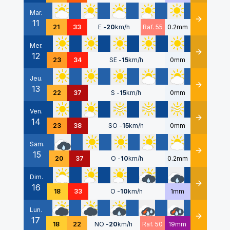
Mar.
11
Détails
21
33
E
-
20
km/h
Raf. 55
0.2mm
Mer.
12
Détails
23
34
SE
-
15
km/h
0mm
Jeu.
13
Détails
22
37
S
-
15
km/h
0mm
Ven.
14
Détails
23
38
SO
-
15
km/h
0mm
Sam.
15
Détails
20
37
O
-
10
km/h
0.2mm
Dim.
16
Détails
18
33
O
-
10
km/h
1mm
Lun.
17
Détails
18
22
NO
-
20
km/h
Raf. 50
19mm