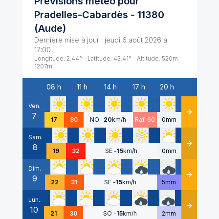
Prévisions météo pour
Pradelles-Cabardès
-
11380
(
Aude
)
Dernière mise à jour :
jeudi 6 août 2026 à
17:00
Longitude:
2.44
° - Latitude:
43.41
° - Altitude:
520
m -
1207
m
08 h
11 h
14 h
17 h
20 h
Date
Ven.
7
Détails
17
30
NO
-
20
km/h
Raf. 60
0mm
Sam.
8
Détails
19
32
SE
-
15
km/h
0mm
Dim.
9
Détails
22
31
SE
-
15
km/h
5mm
Lun.
10
Détails
21
30
SO
-
15
km/h
2mm