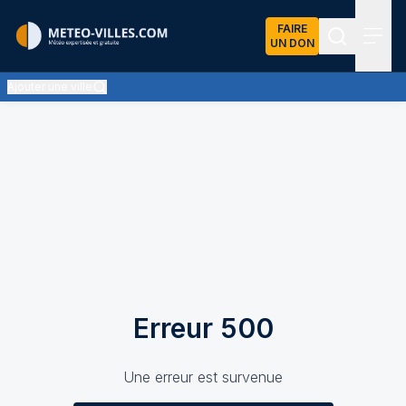
FAIRE
UN DON
Recherch
Menu
Ajouter une ville
Erreur 500
Une erreur est survenue