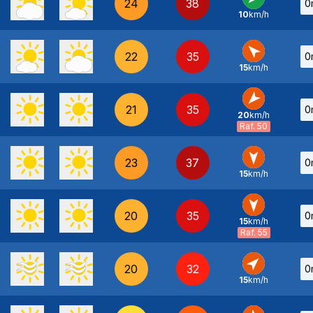
24
38
0
10
km/h
NE
-
22
35
0
15
km/h
SE
-
21
35
0
20
km/h
NE
-
Raf. 50
23
37
0
15
km/h
N
-
20
35
0
15
km/h
N
-
Raf. 55
20
32
0
15
km/h
SO
-