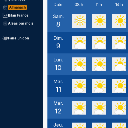
Date
08 h
11 h
14 h
Almanach
Bilan France
Sam.
8
Aléas par mois
Dim.
Faire un don
9
Lun.
10
Mar.
11
Mer.
12
Jeu.