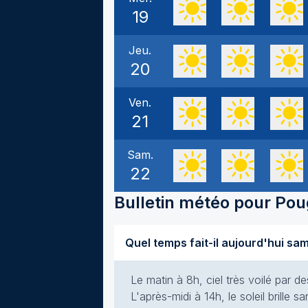
19
Jeu.
20
Ven.
21
Sam.
22
Bulletin météo pour
Pou
Le matin à 8h, ciel très voilé par de
L'après-midi à 14h, le soleil brille