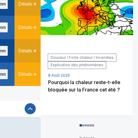
mm
Détails
mm
Détails
mm
Détails
Douceur / Forte chaleur / Incendies
Explication des phénomènes
mm
Détails
8 Août 2026
Pourquoi la chaleur reste-t-elle
bloquée sur la France cet été ?
0
1
2
3
4
5