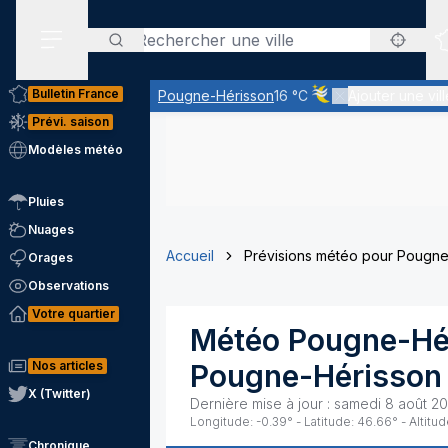
Rechercher
Menu secondaire
Bulletin France
Pougne-Hérisson
16 °C
Ajouter une vill
Ciel voilé par des nua
Prévi. saison
Modèles météo
Pluies
Nuages
Accueil
Prévisions météo pour Pougne
Orages
Observations
Votre quartier
Météo
Pougne-Hé
Nos articles
Pougne-Hérisson
X (Twitter)
Dernière mise à jour :
samedi 8 août 20
Longitude:
-0.39
° - Latitude:
46.66
° - Altitud
Chronique