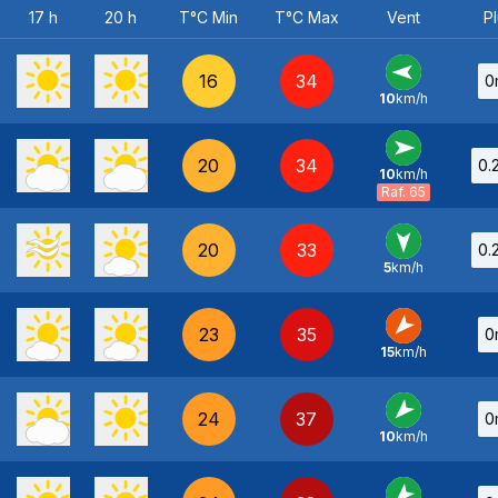
17 h
20 h
T°C Min
T°C Max
Vent
Pl
16
34
0
10
km/h
E
-
20
34
0.
10
km/h
O
-
Raf. 65
20
33
0.
5
km/h
N
-
23
35
0
15
km/h
NE
-
24
37
0
10
km/h
NE
-