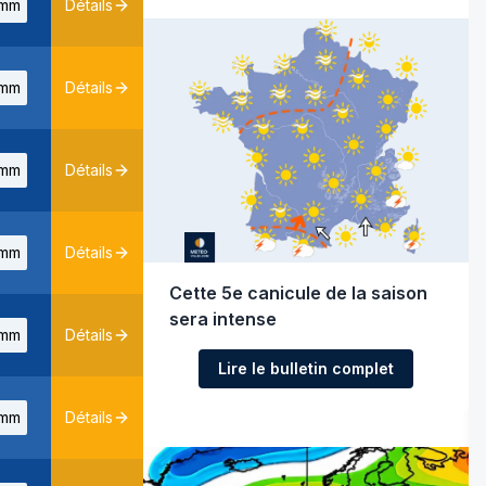
mm
Détails
mm
Détails
mm
Détails
mm
Détails
Cette 5e canicule de la saison
sera intense
mm
Détails
Lire le bulletin complet
mm
Détails