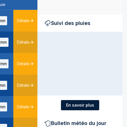
uie
mm
Détails
Suivi des pluies
2mm
Détails
2mm
Détails
mm
Détails
En savoir plus
mm
Détails
Bulletin météo du jour