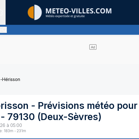
Sites expertis&eacute;s
e
ges d'altitude, ternissant plus ou moins l'éclat du soleil
-Hérisson
risson
- Prévisions météo pour
-
79130
(
Deux-Sèvres
)
26 à 05:00
e:
183
m -
231
m