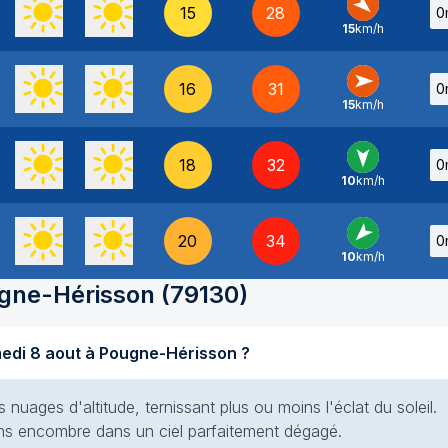
15
28
0
15
km/h
NO
-
16
31
0
15
km/h
O
-
18
32
0
10
km/h
N
-
20
34
0
10
km/h
NE
-
gne-Hérisson
(
79130
)
Quel temps fait-il aujourd'hui samedi 8 aout à Pougne-Hérisson ?
s nuages d'altitude, ternissant plus ou moins l'éclat du soleil.
 sans encombre dans un ciel parfaitement dégagé.