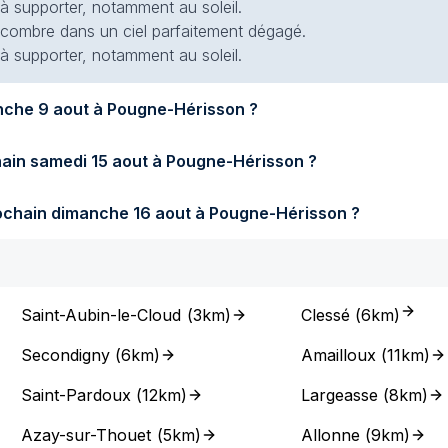
 à supporter, notamment au soleil.
 encombre dans un ciel parfaitement dégagé.
 à supporter, notamment au soleil.
Quel temps fera-t-il demain dimanche 9 aout à Pougne-Hérisson ?
Quel temps fera-t-il samedi prochain samedi 15 aout à Pougne-Hérisson ?
Quel temps fera-t-il dimanche prochain dimanche 16 aout à Pougne-Hérisson ?
Saint-Aubin-le-Cloud
(
3km
)
Clessé
(
6km
)
Secondigny
(
6km
)
Amailloux
(
11km
)
Saint-Pardoux
(
12km
)
Largeasse
(
8km
)
Azay-sur-Thouet
(
5km
)
Allonne
(
9km
)