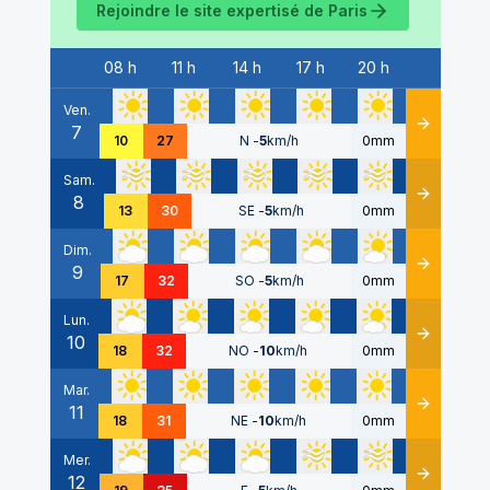
Rejoindre le site expertisé de
Paris
08 h
11 h
14 h
17 h
20 h
Date
Ven.
7
Détails
10
27
N
-
5
km/h
0mm
Sam.
8
Détails
13
30
SE
-
5
km/h
0mm
Dim.
9
Détails
17
32
SO
-
5
km/h
0mm
Lun.
10
Détails
18
32
NO
-
10
km/h
0mm
Mar.
11
Détails
18
31
NE
-
10
km/h
0mm
Mer.
12
Détails