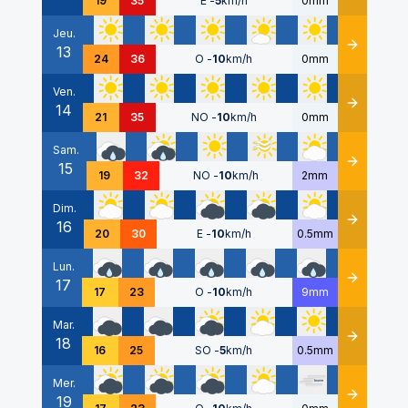
19
35
E
-
5
km/h
0mm
Jeu.
13
Détails
24
36
O
-
10
km/h
0mm
Ven.
14
Détails
21
35
NO
-
10
km/h
0mm
Sam.
15
Détails
19
32
NO
-
10
km/h
2mm
Dim.
16
Détails
20
30
E
-
10
km/h
0.5mm
Lun.
17
Détails
17
23
O
-
10
km/h
9mm
Mar.
18
Détails
16
25
SO
-
5
km/h
0.5mm
Mer.
19
Détails