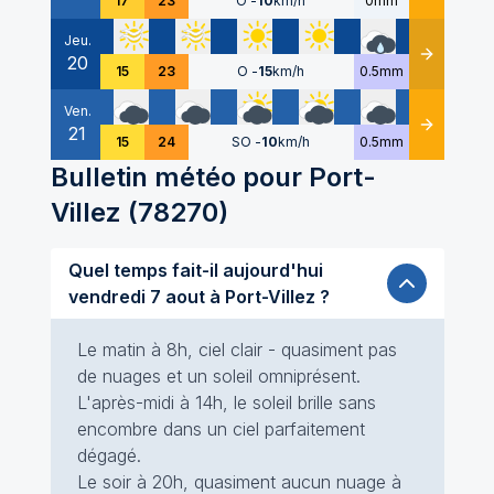
17
23
O
-
10
km/h
0mm
Jeu.
20
Détails
15
23
O
-
15
km/h
0.5mm
Ven.
21
Détails
15
24
SO
-
10
km/h
0.5mm
Bulletin météo pour
Port-
Villez
(
78270
)
Quel temps fait-il aujourd'hui
vendredi 7 aout à Port-Villez ?
Le matin à 8h, ciel clair - quasiment pas
de nuages et un soleil omniprésent.
L'après-midi à 14h, le soleil brille sans
encombre dans un ciel parfaitement
dégagé.
Le soir à 20h, quasiment aucun nuage à