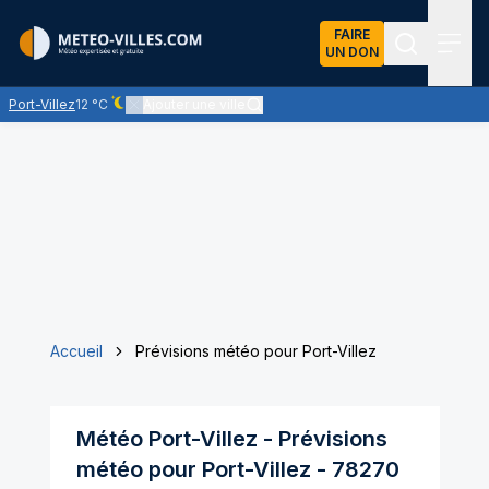
FAIRE
UN DON
Recherch
Menu
Port-Villez
12 °C
Ajouter une ville
Ciel dégagé - quasiment pas de nuages
Accueil
Prévisions météo pour Port-Villez
Météo
Port-Villez
- Prévisions
météo pour
Port-Villez
-
78270