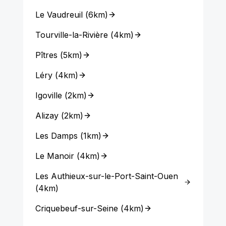
Le Vaudreuil
(
6km
)
Tourville-la-Rivière
(
4km
)
Pîtres
(
5km
)
Léry
(
4km
)
Igoville
(
2km
)
Alizay
(
2km
)
Les Damps
(
1km
)
Le Manoir
(
4km
)
Les Authieux-sur-le-Port-Saint-Ouen
(
4km
)
Criquebeuf-sur-Seine
(
4km
)