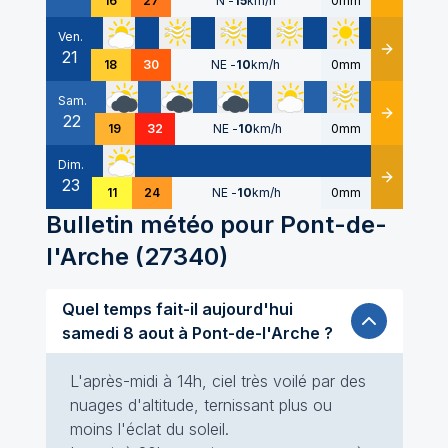
16
27
N
-
15
km/h
0mm
Ven.
21
Détails
18
30
NE
-
10
km/h
0mm
Sam.
22
Détails
19
32
NE
-
10
km/h
0mm
Dim.
23
Détails
11
24
NE
-
10
km/h
0mm
Bulletin météo pour
Pont-de-
l'Arche
(
27340
)
Quel temps fait-il aujourd'hui
samedi 8 aout à Pont-de-l'Arche ?
L'après-midi à 14h, ciel très voilé par des
nuages d'altitude, ternissant plus ou
moins l'éclat du soleil.