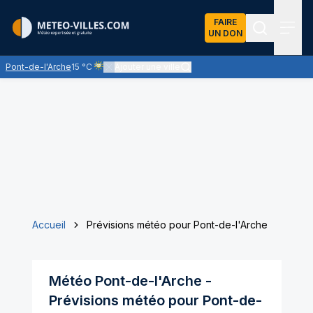
FAIRE
UN DON
Recherch
Menu
Pont-de-l'Arche
15 °C
Ajouter une ville
Ciel voilé par des nuages d'altitude, ternissant plus ou
Accueil
Prévisions météo pour Pont-de-l'Arche
Météo
Pont-de-l'Arche
-
Prévisions météo pour
Pont-de-