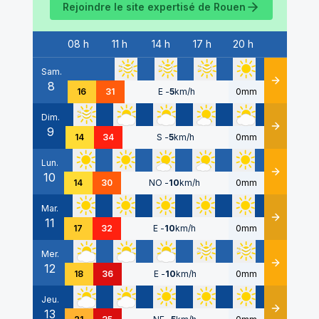
Rejoindre le site expertisé de
Rouen
08 h
11 h
14 h
17 h
20 h
Date
Sam.
8
Détails
16
31
E
-
5
km/h
0mm
Dim.
9
Détails
14
34
S
-
5
km/h
0mm
Lun.
10
Détails
14
30
NO
-
10
km/h
0mm
Mar.
11
Détails
17
32
E
-
10
km/h
0mm
Mer.
12
Détails
18
36
E
-
10
km/h
0mm
Jeu.
13
Détails