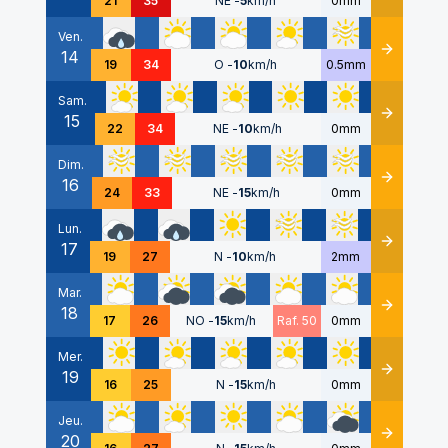
21
35
NE
-
5
km/h
0mm
Ven.
14
Détails
19
34
O
-
10
km/h
0.5mm
Sam.
15
Détails
22
34
NE
-
10
km/h
0mm
Dim.
16
Détails
24
33
NE
-
15
km/h
0mm
Lun.
17
Détails
19
27
N
-
10
km/h
2mm
Mar.
18
Détails
17
26
NO
-
15
km/h
Raf. 50
0mm
Mer.
19
Détails
16
25
N
-
15
km/h
0mm
Jeu.
20
Détails