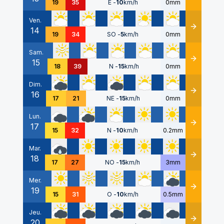
19
35
E
-
10
km/h
0mm
Ven.
14
Détails
19
34
SO
-
5
km/h
0mm
Sam.
15
Détails
18
39
N
-
15
km/h
0mm
Dim.
16
Détails
17
21
NE
-
15
km/h
0mm
Lun.
17
Détails
15
32
N
-
10
km/h
0.2mm
Mar.
18
Détails
17
27
NO
-
15
km/h
3mm
Mer.
19
Détails
15
31
O
-
10
km/h
0.5mm
Jeu.
20
Détails