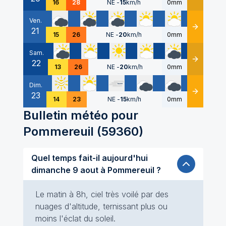
16
28
NE
-
15
km/h
0mm
Ven.
21
Détails
15
26
NE
-
20
km/h
0mm
Sam.
22
Détails
13
26
NE
-
20
km/h
0mm
Dim.
23
Détails
14
23
NE
-
15
km/h
0mm
Bulletin météo pour
Pommereuil
(
59360
)
Quel temps fait-il aujourd'hui
dimanche 9 aout à Pommereuil ?
Le matin à 8h, ciel très voilé par des
nuages d'altitude, ternissant plus ou
moins l'éclat du soleil.