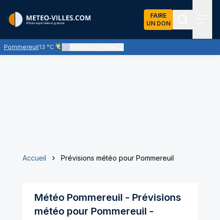
FAIRE
UN DON
Recherch
Menu
Pommereuil
13 °C
Ajouter une ville
Ciel voilé par des nuages d'altitude, ternissant plus ou moi
Accueil
Prévisions météo pour Pommereuil
Météo
Pommereuil
- Prévisions
météo pour
Pommereuil
-