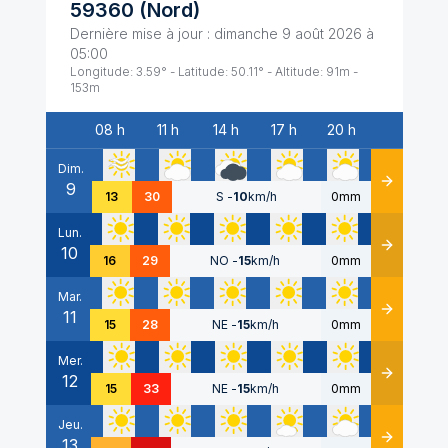
59360
(
Nord
)
Dernière mise à jour :
dimanche 9 août 2026 à
05:00
Longitude:
3.59
° - Latitude:
50.11
° - Altitude:
91
m -
153
m
08 h
11 h
14 h
17 h
20 h
Date
Dim.
9
Détails
13
30
S
-
10
km/h
0mm
Lun.
10
Détails
16
29
NO
-
15
km/h
0mm
Mar.
11
Détails
15
28
NE
-
15
km/h
0mm
Mer.
12
Détails
15
33
NE
-
15
km/h
0mm
Jeu.
13
Détails