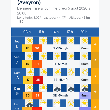
(
Aveyron
)
Dernière mise à jour :
mercredi 5 août 2026 à
20:00
Longitude:
3.02
° - Latitude:
44.47
° - Altitude:
433
m -
1180
m
08 h
11 h
14 h
17 h
20 h
Date
Jeu.
6
Détails
17
30
O
-
10
km/h
0mm
Ven.
7
Détails
16
31
O
-
5
km/h
0mm
Sam.
8
Détails
17
35
SE
-
5
km/h
0mm
Dim.
9
Détails
20
31
SE
-
5
km/h
4mm
Lun.
10
Détails