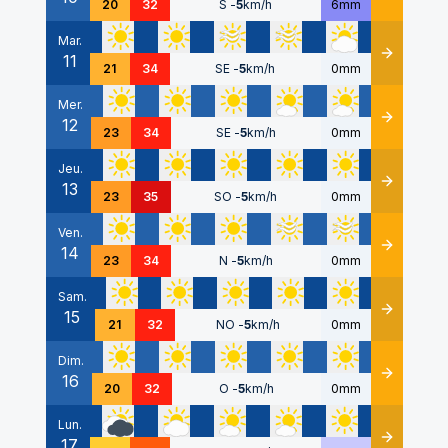
20
32
S
-
5
km/h
6mm
Mar.
11
Détails
21
34
SE
-
5
km/h
0mm
Mer.
12
Détails
23
34
SE
-
5
km/h
0mm
Jeu.
13
Détails
23
35
SO
-
5
km/h
0mm
Ven.
14
Détails
23
34
N
-
5
km/h
0mm
Sam.
15
Détails
21
32
NO
-
5
km/h
0mm
Dim.
16
Détails
20
32
O
-
5
km/h
0mm
Lun.
17
Détails