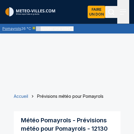
FAIRE
UN DON
Recherch
Menu
Pomayrols
26 °C
Ajouter une ville
Ciel clair - quasiment pas de nuages et un soleil omniprés
Accueil
Prévisions météo pour Pomayrols
Météo
Pomayrols
- Prévisions
météo pour
Pomayrols
-
12130