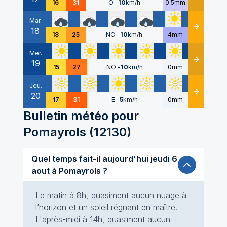
16
31
O
-
10
km/h
0.5mm
Mar.
18
Détails
18
25
NO
-
10
km/h
4mm
Mer.
19
Détails
15
27
NO
-
10
km/h
0mm
Jeu.
20
Détails
17
31
E
-
5
km/h
0mm
Bulletin météo pour
Pomayrols
(
12130
)
Quel temps fait-il aujourd'hui jeudi 6
aout à Pomayrols ?
Le matin à 8h, quasiment aucun nuage à
l’horizon et un soleil régnant en maître.
L'après-midi à 14h, quasiment aucun