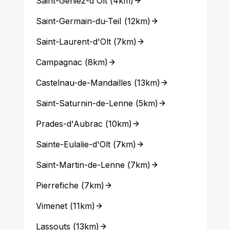
Saint-Geniez-d'Olt
(
4km
)
Saint-Germain-du-Teil
(
12km
)
Saint-Laurent-d'Olt
(
7km
)
Campagnac
(
8km
)
Castelnau-de-Mandailles
(
13km
)
Saint-Saturnin-de-Lenne
(
5km
)
Prades-d'Aubrac
(
10km
)
Sainte-Eulalie-d'Olt
(
7km
)
Saint-Martin-de-Lenne
(
7km
)
Pierrefiche
(
7km
)
Vimenet
(
11km
)
Lassouts
(
13km
)