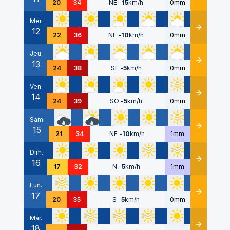
20
34
NE
-
15
km/h
0mm
Mer.
12
Détails
22
36
NE
-
10
km/h
0mm
Jeu.
13
Détails
24
38
SE
-
5
km/h
0mm
Ven.
14
Détails
24
39
SO
-
5
km/h
0mm
Sam.
15
Détails
21
34
NE
-
10
km/h
1mm
Dim.
16
Détails
17
32
N
-
5
km/h
1mm
Lun.
17
Détails
20
35
S
-
5
km/h
0mm
Mar.
18
Détails