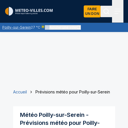
FAIRE
UN DON
Recherch
Menu
Poilly-sur-Serein
27 °C
Ajouter une ville
Ciel clair - quasiment pas de nuages et un soleil om
Accueil
Prévisions météo pour Poilly-sur-Serein
Météo
Poilly-sur-Serein
-
Prévisions météo pour
Poilly-