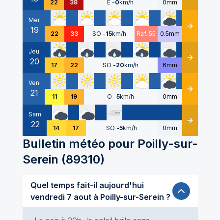
22
38
E
-
0
km/h
0mm
Mer.
19
Détails
22
33
SO
-
15
km/h
Raf. 55
0.5mm
Jeu.
20
Détails
17
22
SO
-
20
km/h
6mm
Ven.
21
Détails
11
19
O
-
5
km/h
0mm
Sam.
22
Détails
14
17
SO
-
5
km/h
0mm
Bulletin météo pour
Poilly-sur-
Serein
(
89310
)
Quel temps fait-il aujourd'hui
vendredi 7 aout à Poilly-sur-Serein ?