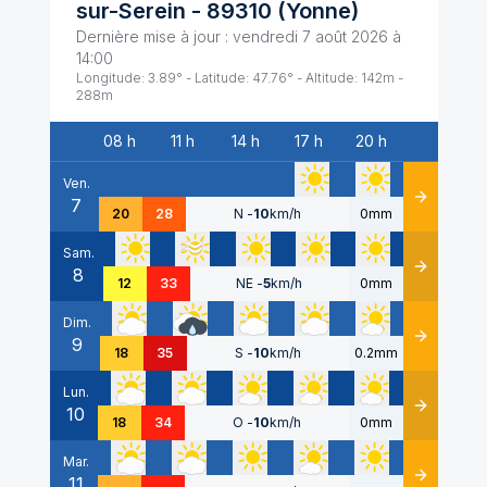
sur-Serein
-
89310
(
Yonne
)
Dernière mise à jour :
vendredi 7 août 2026 à
14:00
Longitude:
3.89
° - Latitude:
47.76
° - Altitude:
142
m -
288
m
08 h
11 h
14 h
17 h
20 h
Date
Ven.
7
Détails
20
28
N
-
10
km/h
0mm
Sam.
8
Détails
12
33
NE
-
5
km/h
0mm
Dim.
9
Détails
18
35
S
-
10
km/h
0.2mm
Lun.
10
Détails
18
34
O
-
10
km/h
0mm
Mar.
11
Détails