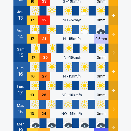
16
33
S
-
10
km/h
0mm
Jeu.
13
Détails
17
32
NO
-
5
km/h
0mm
Ven.
14
Détails
17
31
N
-
15
km/h
0.5mm
Sam.
15
Détails
17
30
N
-
15
km/h
0mm
Dim.
16
Détails
16
27
N
-
15
km/h
0mm
Lun.
17
Détails
13
26
NE
-
10
km/h
0mm
Mar.
18
Détails
13
24
NO
-
15
km/h
0mm
Mer.
19
Détails