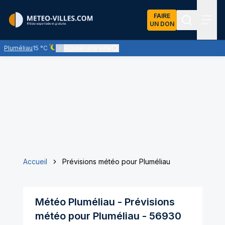
FAIRE
UN DON
Recherch
Menu
Pluméliau
15 °C
Ajouter une ville
Ciel dégagé - quasiment pas de nuages
Accueil
Prévisions météo pour Pluméliau
Météo
Pluméliau
- Prévisions
météo pour
Pluméliau
-
56930