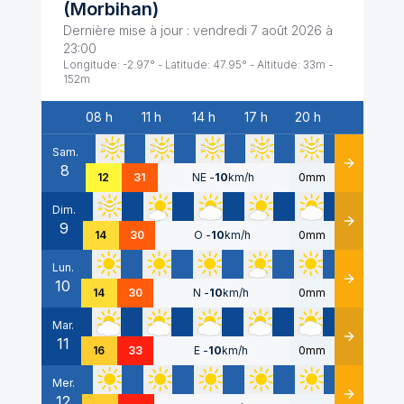
(
Morbihan
)
Dernière mise à jour :
vendredi 7 août 2026 à
23:00
Longitude:
-2.97
° - Latitude:
47.95
° - Altitude:
33
m -
152
m
08 h
11 h
14 h
17 h
20 h
Date
Sam.
8
Détails
12
31
NE
-
10
km/h
0mm
Dim.
9
Détails
14
30
O
-
10
km/h
0mm
Lun.
10
Détails
14
30
N
-
10
km/h
0mm
Mar.
11
Détails
16
33
E
-
10
km/h
0mm
Mer.
12
Détails