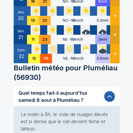
16
21
NO
-
15
km/h
8mm
Jeu.
20
Détails
13
22
NO
-
15
km/h
0.2mm
Ven.
21
Détails
11
23
NE
-
10
km/h
3mm
Sam.
22
Détails
12
29
NE
-
10
km/h
0.5mm
Bulletin météo pour
Pluméliau
(
56930
)
Quel temps fait-il aujourd'hui
samedi 8 aout à Pluméliau ?
Le matin à 8h, le voile de nuages élevés
est si dense que le ciel devient terne et
laiteux.