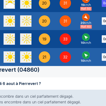
20
31
8
15
km/h
NO
-
Raf. 50
20
31
0
20
km/h
NO
-
Raf. 60
19
33
0
10
km/h
SE
-
21
32
0
10
km/h
SE
-
revert
(
04860
)
Quel temps fait-il aujourd'hui jeudi 6 aout à Pierrevert ?
s encombre dans un ciel parfaitement dégagé.
 sans encombre dans un ciel parfaitement dégagé.