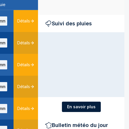
uie
mm
Détails
Suivi des pluies
mm
Détails
mm
Détails
mm
Détails
En savoir plus
mm
Détails
Bulletin météo du jour