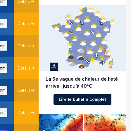
mm
Détails
mm
Détails
mm
Détails
mm
Détails
La 5e vague de chaleur de l’été
arrive : jusqu’à 40°C
mm
Détails
Lire le bulletin complet
mm
Détails