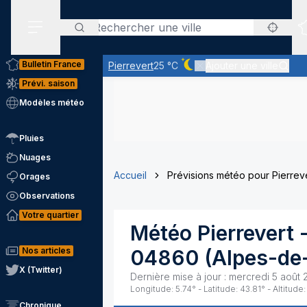
Rechercher
Menu secondaire
Bulletin France
Pierrevert
25 °C
Ajouter une ville
Ciel dégagé - quasiment pa
Prévi. saison
Modèles météo
Pluies
Nuages
Accueil
Prévisions météo pour Pierrev
Orages
Observations
Votre quartier
Météo
Pierrevert
-
Nos articles
04860
(
Alpes-de
X (Twitter)
Dernière mise à jour :
mercredi 5 août 
Longitude:
5.74
° - Latitude:
43.81
° - Altitude:
Chronique