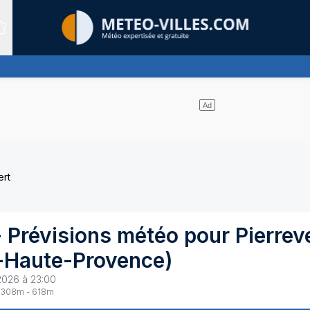
Sites expertis&eacute;s
s de nuages
ert
 Prévisions météo pour
Pierrev
-Haute-Provence
)
2026 à 23:00
308
m -
618
m