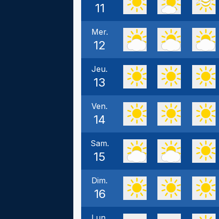
11
Mer.
12
Jeu.
13
Ven.
14
Sam.
15
Dim.
16
Lun.