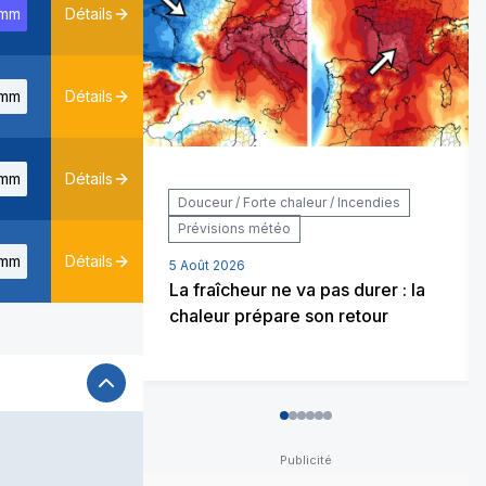
mm
Détails
mm
Détails
mm
Détails
Douceur / Forte chaleur / Incendies
Prévisions météo
mm
Détails
5 Août 2026
La fraîcheur ne va pas durer : la
chaleur prépare son retour
0
1
2
3
4
5