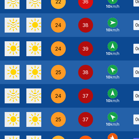
22
36
0
10
km/h
SE
-
24
38
0
10
km/h
O
-
24
39
0
10
km/h
S
-
25
38
0
10
km/h
SE
-
24
37
0
10
km/h
S
-
25
37
0
10
km/h
SE
-