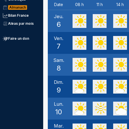
Date
08 h
11 h
14 h
Almanach
Bilan France
Jeu.
6
Aléas par mois
Ven.
Faire un don
7
Sam.
8
Dim.
9
Lun.
10
Mar.