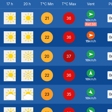
17 h
20 h
T°C Min
T°C Max
Vent
Pl
21
36
0
10
km/h
O
-
Raf. 50
22
36
0
15
km/h
O
-
20
37
0
10
km/h
O
-
22
36
0
10
km/h
S
-
23
35
0
10
km/h
NO
-