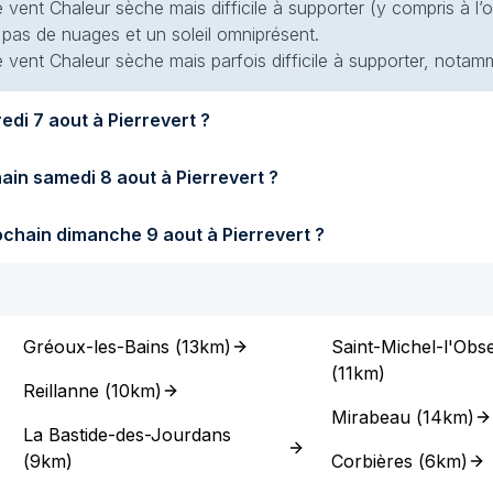
 vent Chaleur sèche mais difficile à supporter (y compris à l’
t pas de nuages et un soleil omniprésent.
 vent Chaleur sèche mais parfois difficile à supporter, notamm
Quel temps fera-t-il demain vendredi 7 aout à Pierrevert ?
Quel temps fera-t-il samedi prochain samedi 8 aout à Pierrevert ?
Quel temps fera-t-il dimanche prochain dimanche 9 aout à Pierrevert ?
Gréoux-les-Bains
(
13km
)
Saint-Michel-l'Obse
(
11km
)
Reillanne
(
10km
)
Mirabeau
(
14km
)
La Bastide-des-Jourdans
(
9km
)
Corbières
(
6km
)