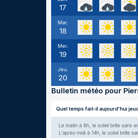
17
Mar.
18
Mer.
19
Jeu.
20
Bulletin météo pour
Pier
Le matin à 8h, le soleil brille san
L'après-midi à 14h, le soleil brille