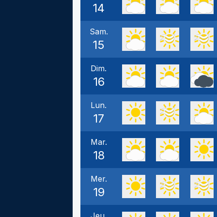
14
Sam.
15
Dim.
16
Lun.
17
Mar.
18
Mer.
19
Jeu.