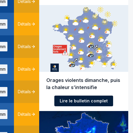
mm
Détails
mm
Détails
mm
Détails
mm
Détails
Orages violents dimanche, puis
la chaleur s’intensifie
mm
Détails
Lire le bulletin complet
mm
Détails