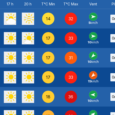
17 h
20 h
T°C Min
T°C Max
Vent
Pl
14
32
0
5
km/h
O
-
17
33
0
10
km/h
O
-
17
31
0
10
km/h
NE
-
17
33
0
15
km/h
NE
-
18
36
0
10
km/h
E
-