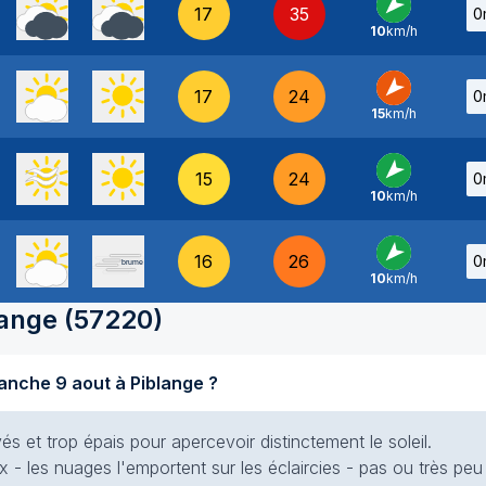
17
35
0
10
km/h
NE
-
17
24
0
15
km/h
NE
-
15
24
0
10
km/h
NE
-
16
26
0
10
km/h
NE
-
lange
(
57220
)
Quel temps fait-il aujourd'hui dimanche 9 aout à Piblange ?
s et trop épais pour apercevoir distinctement le soleil.
x - les nuages l'emportent sur les éclaircies - pas ou très peu 