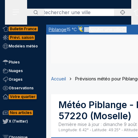
Rechercher
Menu secondaire
Bulletin France
Piblange
15 °C
Ajouter une ville
Ciel voilé par des nuages d'alt
Prévi. saison
Modèles météo
Pluies
Nuages
Accueil
Prévisions météo pour Piblang
Orages
Observations
Votre quartier
Météo
Piblange
- 
Nos articles
57220
(
Moselle
)
X (Twitter)
Dernière mise à jour :
dimanche 9 août
Longitude:
6.42
° - Latitude:
49.25
° - Altitude
Chronique