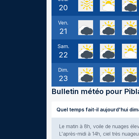
20
Ven.
21
Sam.
22
Dim.
23
Bulletin météo pour
Pib
Le matin à 8h, voile de nuages élevé
L'après-midi à 14h, ciel très nuageu