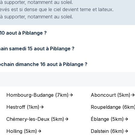
 à supporter, notamment au soleil.
evés est si dense que le ciel devient terne et laiteux.
 à supporter, notamment au soleil.
fera-t-il demain lundi 10 aout à Piblange ?
Quel temps fera-t-il samedi prochain samedi 15 aout à Piblange ?
Quel temps fera-t-il dimanche prochain dimanche 16 aout à Piblange ?
Hombourg-Budange
(
7km
)
Aboncourt
(
5km
)
Hestroff
(
1km
)
Roupeldange
(
6km
Chémery-les-Deux
(
5km
)
Éblange
(
5km
)
Holling
(
5km
)
Dalstein
(
6km
)