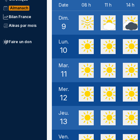
Date
08 h
11 h
14 h
Almanach
Bilan France
Dim.
9
Aléas par mois
Lun.
Faire un don
10
Mar.
11
Mer.
12
Jeu.
13
Ven.