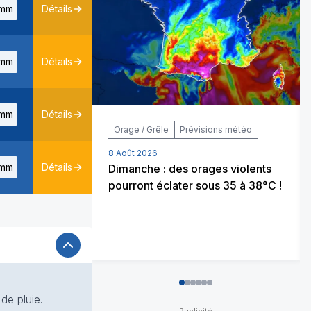
mm
Détails
mm
Détails
mm
Détails
Orage / Grêle
Prévisions météo
8 Août 2026
mm
Détails
Dimanche : des orages violents
pourront éclater sous 35 à 38°C !
0
1
2
3
4
5
de pluie.