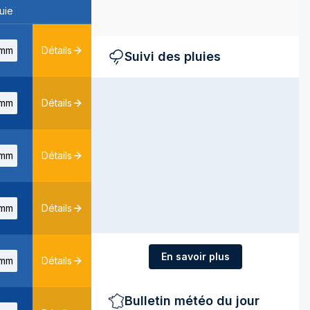
uie
mm
Détails
Suivi des pluies
mm
Détails
mm
Détails
mm
Détails
En savoir plus
mm
Détails
Bulletin météo du jour