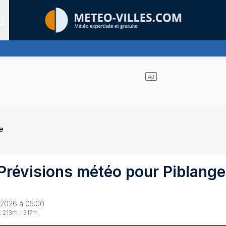
Sites expertis&eacute;s
itude, ternissant plus ou moins l'éclat du soleil
e
Prévisions météo pour
Piblange
 2026 à 05:00
:
213
m -
317
m