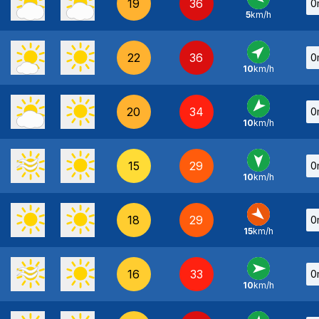
19
36
0
5
km/h
E
-
22
36
0
10
km/h
SO
-
20
34
0
10
km/h
NE
-
15
29
0
10
km/h
N
-
18
29
0
15
km/h
NO
-
16
33
0
10
km/h
O
-