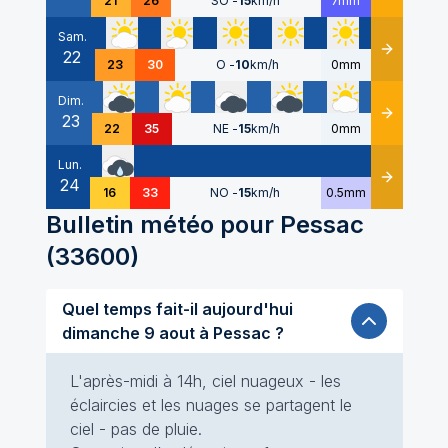
21
26
SO
-
15
km/h
7mm
Sam.
22
Détails
23
30
O
-
10
km/h
0mm
Dim.
23
Détails
22
35
NE
-
15
km/h
0mm
Lun.
24
Détails
16
33
NO
-
15
km/h
0.5mm
Bulletin météo pour
Pessac
(
33600
)
Quel temps fait-il aujourd'hui
dimanche 9 aout à Pessac ?
L'après-midi à 14h, ciel nuageux - les
éclaircies et les nuages se partagent le
ciel - pas de pluie.