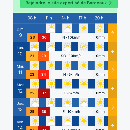
Rejoindre le site expertisé de
Bordeaux
08 h
11 h
14 h
17 h
20 h
Date
Dim.
9
Détails
23
36
N
-
10
km/h
0mm
Lun.
10
Détails
21
29
SO
-
10
km/h
0mm
Mar.
11
Détails
23
34
N
-
5
km/h
0mm
Mer.
12
Détails
22
37
E
-
5
km/h
0mm
Jeu.
13
Détails
25
39
E
-
10
km/h
0mm
Ven.
14
Détails