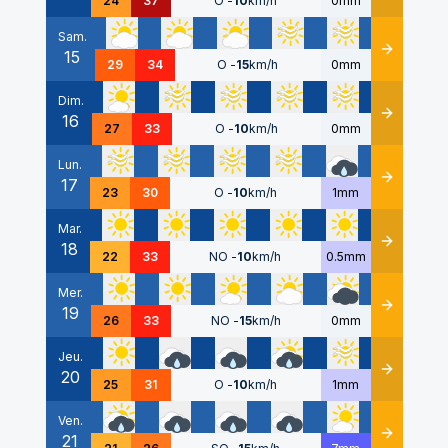
24
37
O
-
10
km/h
0mm
Sam.
15
Détails
29
34
O
-
15
km/h
0mm
Dim.
16
Détails
27
33
O
-
10
km/h
0mm
Lun.
17
Détails
23
30
O
-
10
km/h
1mm
Mar.
18
Détails
22
33
NO
-
10
km/h
0.5mm
Mer.
19
Détails
26
33
NO
-
15
km/h
0mm
Jeu.
20
Détails
25
31
O
-
10
km/h
1mm
Ven.
21
Détails