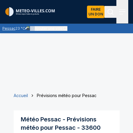
FAIRE
UN DON
Recherch
Menu
Pessac
23 °C
Ajouter une ville
Ciel très nuageux - les nuages l'emportent sur les éclaircies -
Accueil
Prévisions météo pour Pessac
Météo
Pessac
- Prévisions
météo pour
Pessac
-
33600