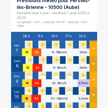
Prévisions météo pour
Perthes-
lès-Brienne
-
10500
(
Aube
)
Dernière mise à jour :
vendredi 7 août 2026 à
02:00
Longitude:
4.54
° - Latitude:
48.42
° - Altitude:
114
m -
128
m
08 h
11 h
14 h
17 h
20 h
Date
Ven.
7
Détails
10
28
N
-
10
km/h
0mm
Sam.
8
Détails
12
32
N
-
5
km/h
0mm
Dim.
9
Détails
14
33
SE
-
5
km/h
0.5mm
Lun.
10
Détails
18
34
SO
-
10
km/h
0.2mm
Mar.