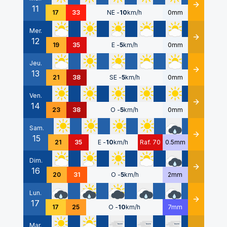
11
Détails
17
33
NE
-
10
km/h
0mm
Mer.
12
Détails
19
35
E
-
5
km/h
0mm
Jeu.
13
Détails
21
38
SE
-
5
km/h
0mm
Ven.
14
Détails
23
38
O
-
5
km/h
0mm
Sam.
15
Détails
21
35
E
-
10
km/h
Raf. 70
0.5mm
Dim.
16
Détails
20
31
O
-
5
km/h
2mm
Lun.
17
Détails
17
25
O
-
10
km/h
7mm
Mar.