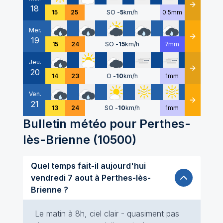
18
Détails
15
25
SO
-
5
km/h
0.5mm
Mer.
19
Détails
15
24
SO
-
15
km/h
7mm
Jeu.
20
Détails
14
23
O
-
10
km/h
1mm
Ven.
21
Détails
13
24
SO
-
10
km/h
1mm
Bulletin météo pour
Perthes-
lès-Brienne
(
10500
)
Quel temps fait-il aujourd'hui
vendredi 7 aout à Perthes-lès-
Brienne ?
Le matin à 8h, ciel clair - quasiment pas