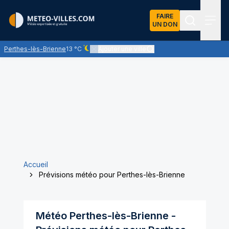
FAIRE
UN DON
Recherch
Menu
Perthes-lès-Brienne
13 °C
Ajouter une ville
Ciel dégagé - quasiment pas de nuages
Accueil
Prévisions météo pour Perthes-lès-Brienne
Météo
Perthes-lès-Brienne
-