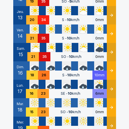
19
35
SO
-
5
km/h
0mm
Jeu.
13
Détails
20
34
S
-
10
km/h
0mm
Ven.
14
Détails
21
35
S
-
10
km/h
0mm
Sam.
15
Détails
21
35
SO
-
10
km/h
0mm
Dim.
16
Détails
18
26
S
-
10
km/h
10mm
Lun.
17
Détails
16
23
SE
-
10
km/h
6mm
Mar.
18
Détails
15
23
SO
-
10
km/h
0mm
Mer.
19
Détails