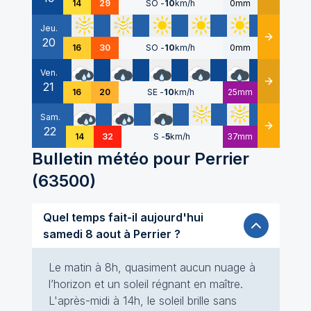
14
29
SO
-
10
km/h
0mm
Jeu.
20
Détails
16
30
SO
-
10
km/h
0mm
Ven.
21
Détails
16
20
SE
-
10
km/h
25mm
Sam.
22
Détails
14
32
S
-
5
km/h
37mm
Bulletin météo pour
Perrier
(
63500
)
Quel temps fait-il aujourd'hui
samedi 8 aout à Perrier ?
Le matin à 8h, quasiment aucun nuage à
l’horizon et un soleil régnant en maître.
L'après-midi à 14h, le soleil brille sans