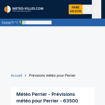
FAIRE
UN DON
Recherch
Menu
Perrier
19 °C
Ajouter une ville
Ciel dégagé - quasiment pas de nuages
Accueil
Prévisions météo pour Perrier
Météo
Perrier
- Prévisions
météo pour
Perrier
-
63500