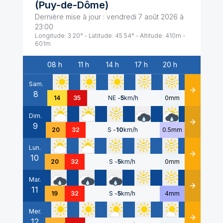
(
Puy-de-Dôme
)
Dernière mise à jour :
vendredi 7 août 2026 à
23:00
Longitude:
3.20
° - Latitude:
45.54
° - Altitude:
410
m -
601
m
08 h
11 h
14 h
17 h
20 h
Date
Sam.
8
Détails
14
35
NE
-
5
km/h
0mm
Dim.
9
Détails
20
32
S
-
10
km/h
0.5mm
Lun.
10
Détails
20
32
S
-
5
km/h
0mm
Mar.
11
Détails
19
32
S
-
5
km/h
4mm
Mer.
12
Détails