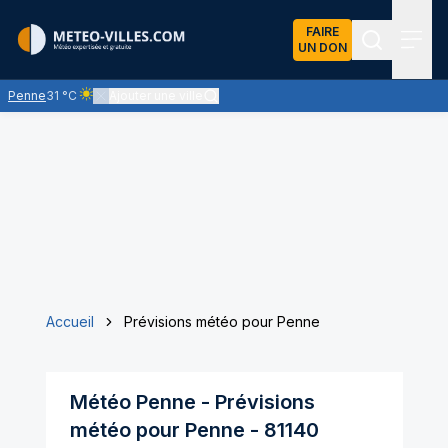
FAIRE
UN DON
Recherch
Menu
Penne
31 °C
Ajouter une ville
Ciel clair - quasiment pas de nuages et un soleil omniprésent
Accueil
Prévisions météo pour Penne
Météo
Penne
- Prévisions
météo pour
Penne
-
81140