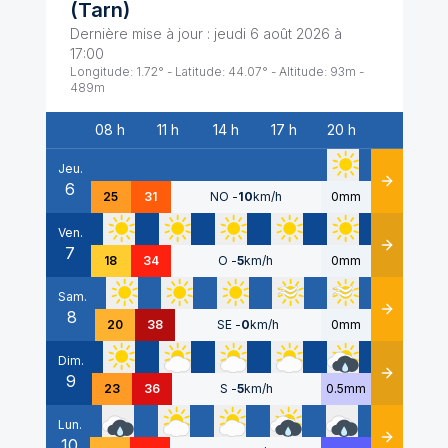
(
Tarn
)
Dernière mise à jour :
jeudi 6 août 2026 à
17:00
Longitude:
1.72
° - Latitude:
44.07
° - Altitude:
93
m -
489
m
08 h
11 h
14 h
17 h
20 h
Date
Jeu.
6
Détails
25
31
NO
-
10
km/h
0mm
Ven.
7
Détails
18
34
O
-
5
km/h
0mm
Sam.
8
Détails
20
38
SE
-
0
km/h
0mm
Dim.
9
Détails
23
36
S
-
5
km/h
0.5mm
Lun.
10
Détails