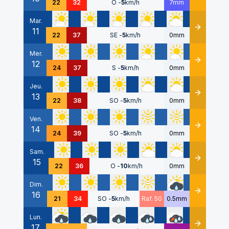
22
32
O
-
5
km/h
7mm
Mar.
11
Détails
22
37
SE
-
5
km/h
0mm
Mer.
12
Détails
24
37
S
-
5
km/h
0mm
Jeu.
13
Détails
22
38
SO
-
5
km/h
0mm
Ven.
14
Détails
24
39
SO
-
5
km/h
0mm
Sam.
15
Détails
22
36
O
-
10
km/h
0mm
Dim.
16
Détails
21
34
SO
-
5
km/h
Raf. 50
0.5mm
Lun.
17
Détails