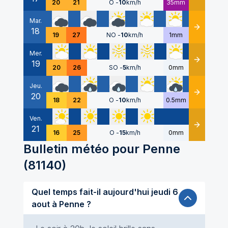
20
21
O
-
10
km/h
35mm
Mar.
18
Détails
19
27
NO
-
10
km/h
1mm
Mer.
19
Détails
20
26
SO
-
5
km/h
0mm
Jeu.
20
Détails
18
22
O
-
10
km/h
0.5mm
Ven.
21
Détails
16
25
O
-
15
km/h
0mm
Bulletin météo pour
Penne
(
81140
)
Quel temps fait-il aujourd'hui jeudi 6
aout à Penne ?