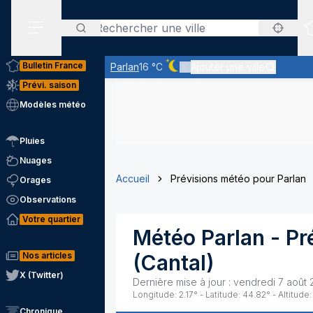
Rechercher
Menu secondaire
Bulletin France
Parlan
16 °C
Ajouter une ville
Ciel dégagé - quasiment pas de
Prévi. saison
Modèles météo
Pluies
Nuages
Accueil
Prévisions météo pour Parlan
Orages
Observations
Votre quartier
Météo
Parlan
- Pr
Nos articles
(
Cantal
)
X (Twitter)
Dernière mise à jour :
vendredi 7 août 
Longitude:
2.17
° - Latitude:
44.82
° - Altitude:
Chronique