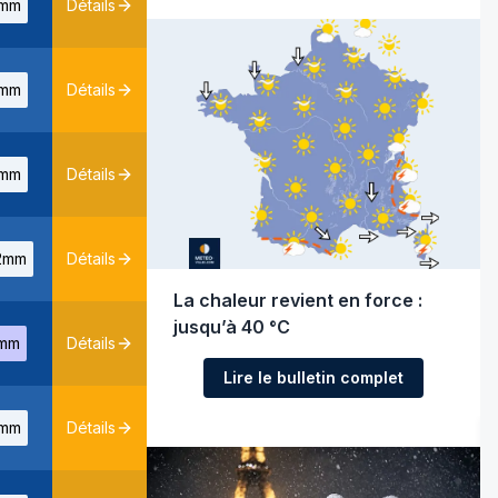
mm
Détails
mm
Détails
mm
Détails
2mm
Détails
La chaleur revient en force :
jusqu’à 40 °C
mm
Détails
Lire le bulletin complet
mm
Détails