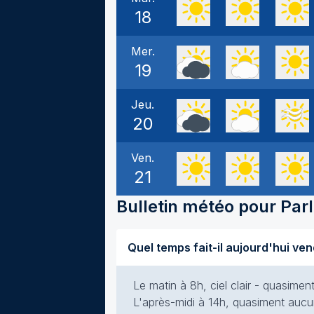
18
Mer.
19
Jeu.
20
Ven.
21
Bulletin météo pour
Par
Le matin à 8h, ciel clair - quasime
L'après-midi à 14h, quasiment aucun