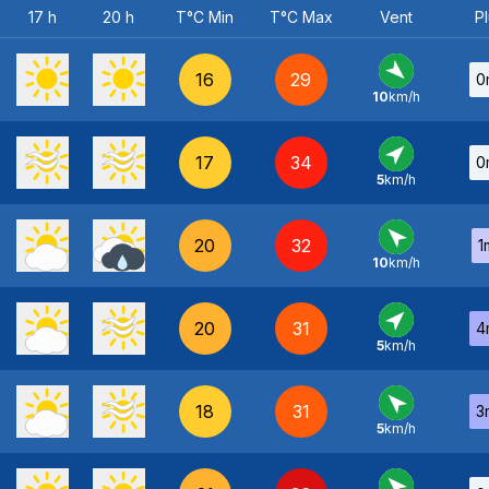
17 h
20 h
T°C Min
T°C Max
Vent
Pl
16
29
0
10
km/h
NO
-
17
34
0
5
km/h
SO
-
20
32
1
10
km/h
SE
-
20
31
4
5
km/h
SO
-
18
31
3
5
km/h
SE
-