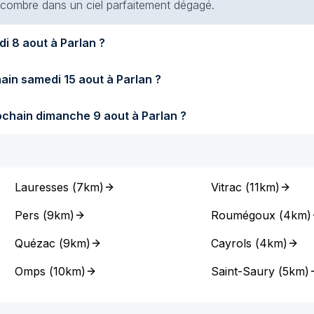
 encombre dans un ciel parfaitement dégagé.
Quel temps fera-t-il demain samedi 8 aout à Parlan ?
Quel temps fera-t-il samedi prochain samedi 15 aout à Parlan ?
Quel temps fera-t-il dimanche prochain dimanche 9 aout à Parlan ?
Lauresses
(
7km
)
Vitrac
(
11km
)
Pers
(
9km
)
Roumégoux
(
4km
)
Quézac
(
9km
)
Cayrols
(
4km
)
Omps
(
10km
)
Saint-Saury
(
5km
)