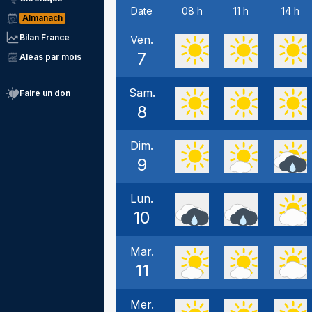
Date
08 h
11 h
14 h
Almanach
Bilan France
Ven.
7
Aléas par mois
Sam.
Faire un don
8
Dim.
9
Lun.
10
Mar.
11
Mer.