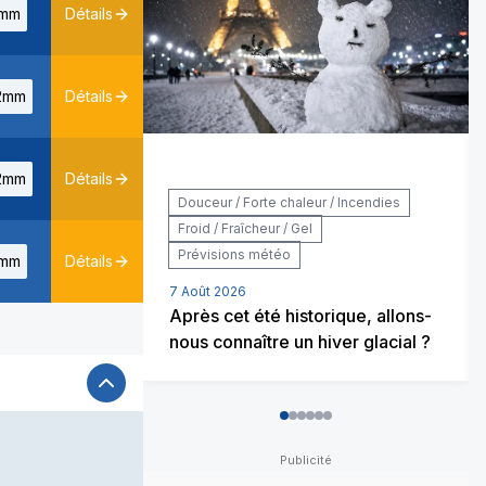
mm
Détails
2mm
Détails
2mm
Détails
Douceur / Forte chaleur / Incendies
Froid / Fraîcheur / Gel
Prévisions météo
mm
Détails
7 Août 2026
Après cet été historique, allons-
nous connaître un hiver glacial ?
0
1
2
3
4
5