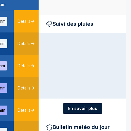
uie
mm
Détails
Suivi des pluies
mm
Détails
mm
Détails
mm
Détails
En savoir plus
mm
Détails
Bulletin météo du jour