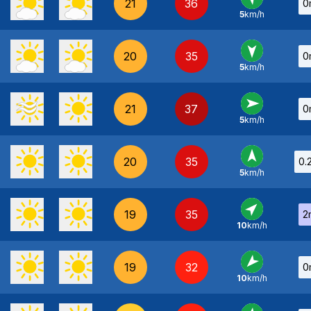
21
36
0
5
km/h
SE
-
20
35
0
5
km/h
N
-
21
37
0
5
km/h
O
-
20
35
0.
5
km/h
S
-
19
35
2
10
km/h
SO
-
19
32
0
10
km/h
NE
-