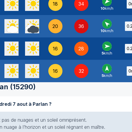
18
34
0
10
km/h
NE
-
20
36
0.
10
km/h
SE
-
16
28
0.
5
km/h
O
-
16
32
0
5
km/h
S
-
lan
(
15290
)
Quel temps fait-il aujourd'hui vendredi 7 aout à Parlan ?
nt pas de nuages et un soleil omniprésent.
 nuage à l’horizon et un soleil régnant en maître.