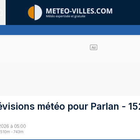
Sites expertis&eacute;s
 nuages
évisions météo pour
Parlan
-
15
2026 à 05:00
510
m -
743
m