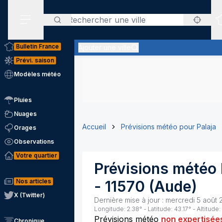
Rechercher
Menu secondaire
Bulletin France
Ajouter une ville
Prévi. saison
Modèles météo
Pluies
Nuages
Accueil
Prévisions météo pour Palaja
Orages
Observations
Votre quartier
Prévisions météo
Nos articles
-
11570
(
Aude
)
X (Twitter)
Dernière mise à jour :
mercredi 5 août 
Longitude:
2.38
° - Latitude:
43.17
° - Altitude:
Prévisions météo
non expertisée
Chronique