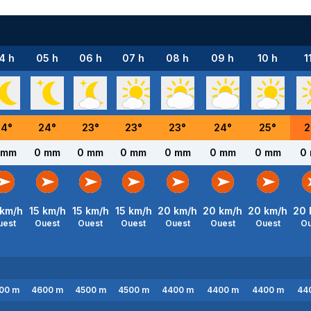
4 h
05 h
06 h
07 h
08 h
09 h
10 h
1
24
°
24
°
23
°
23
°
23
°
24
°
25
°
2
 mm
0 mm
0 mm
0 mm
0 mm
0 mm
0 mm
0
km/h
15
km/h
15
km/h
15
km/h
20
km/h
20
km/h
20
km/h
20
uest
Ouest
Ouest
Ouest
Ouest
Ouest
Ouest
Ou
00
m
4600
m
4500
m
4500
m
4400
m
4400
m
4400
m
44