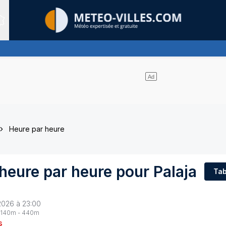
Sites expertis&eacute;s
Heure par heure
 heure par heure pour
Palaja
Tab
2026 à 23:00
140
m -
440
m
s