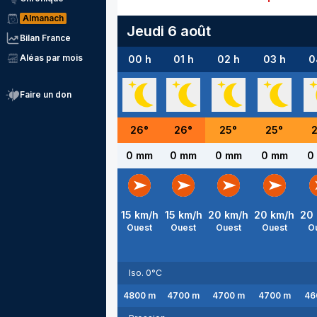
Almanach
Jeudi 6 août
Bilan France
Aléas par mois
00 h
01 h
02 h
03 h
0
Faire un don
26
°
26
°
25
°
25
°
0 mm
0 mm
0 mm
0 mm
0
15
km/h
15
km/h
20
km/h
20
km/h
20
Ouest
Ouest
Ouest
Ouest
O
Iso. 0°C
4800
m
4700
m
4700
m
4700
m
46