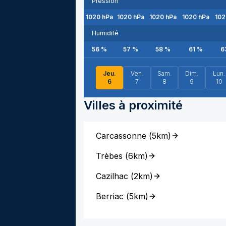
Pression
1020
hPa
1020
hPa
1020
hPa
1020
hPa
102
Humidité
56
%
57
%
58
%
61
%
6
Jeu.
Ven.
Sam.
Dim.
Lun.
6
7
8
9
10
Villes à proximité
Carcassonne
(
5km
)
Trèbes
(
6km
)
Cazilhac
(
2km
)
Berriac
(
5km
)