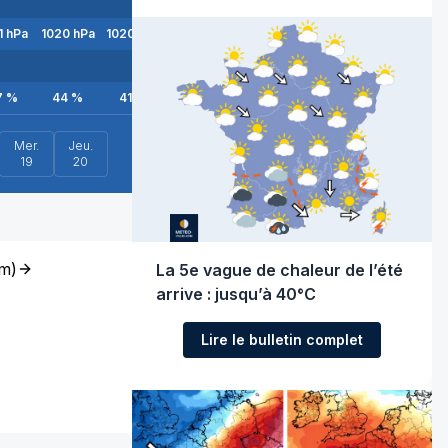
1
hPa
1020
hPa
1020
hPa
1020
hPa
1019
hPa
1019
hPa
1019
hPa
101
7
%
44
%
41
%
38
%
36
%
34
%
33
%
3
Mer.
Jeu.
19
20
m
)
La 5e vague de chaleur de l’été
arrive : jusqu’à 40°C
Lire le bulletin complet