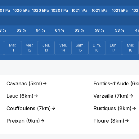
0
hPa
1020
hPa
1020
hPa
1020
hPa
1021
hPa
1021
hPa
1021
hPa
102
3
%
63
%
64
%
64
%
63
%
58
%
53
%
4
Mar.
Mer.
Jeu.
Ven.
Sam.
Dim.
Lun.
Mar.
11
12
13
14
15
16
17
18
Cavanac
(
5km
)
Fontiès-d'Aude
(
6k
Leuc
(
6km
)
Verzeille
(
7km
)
Couffoulens
(
7km
)
Rustiques
(
8km
)
Preixan
(
9km
)
Floure
(
8km
)