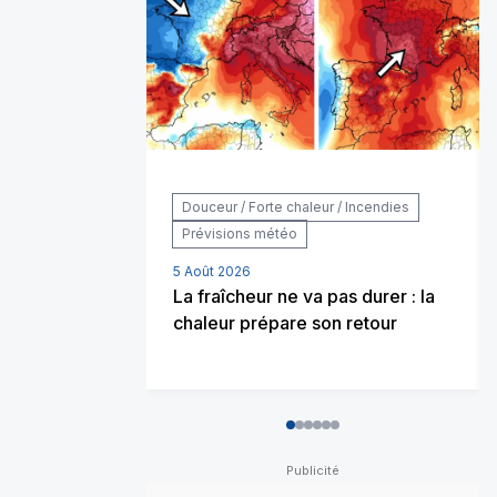
Douceur / Forte chaleur / Incendies
Prévisions météo
5 Août 2026
La fraîcheur ne va pas durer : la
chaleur prépare son retour
0
1
2
3
4
5