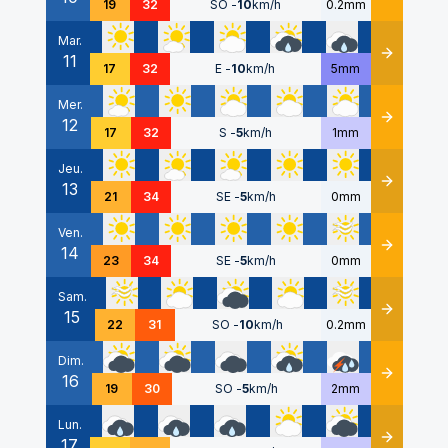
19
32
SO
-
10
km/h
0.2mm
Mar.
11
Détails
17
32
E
-
10
km/h
5mm
Mer.
12
Détails
17
32
S
-
5
km/h
1mm
Jeu.
13
Détails
21
34
SE
-
5
km/h
0mm
Ven.
14
Détails
23
34
SE
-
5
km/h
0mm
Sam.
15
Détails
22
31
SO
-
10
km/h
0.2mm
Dim.
16
Détails
19
30
SO
-
5
km/h
2mm
Lun.
17
Détails