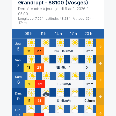
Grandrupt
-
88100
(
Vosges
)
Dernière mise à jour :
jeudi 6 août 2026 à
05:00
Longitude:
7.02
° - Latitude:
48.28
° - Altitude:
354
m -
474
m
08 h
11 h
14 h
17 h
20 h
Date
Jeu.
6
Détails
16
27
NO
-
10
km/h
0mm
Ven.
7
Détails
13
28
NE
-
5
km/h
0mm
Sam.
8
Détails
15
32
E
-
5
km/h
0mm
Dim.
9
Détails
17
31
S
-
5
km/h
0.2mm
Lun.
10
Détails