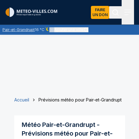
FAIRE
UN DON
Recherch
Menu
Pair-et-Grandrupt
16 °C
Ajouter une ville
Ciel dégagé - quasiment pas de nuages
Accueil
Prévisions météo pour Pair-et-Grandrupt
Météo
Pair-et-Grandrupt
-
Prévisions météo pour
Pair-et-