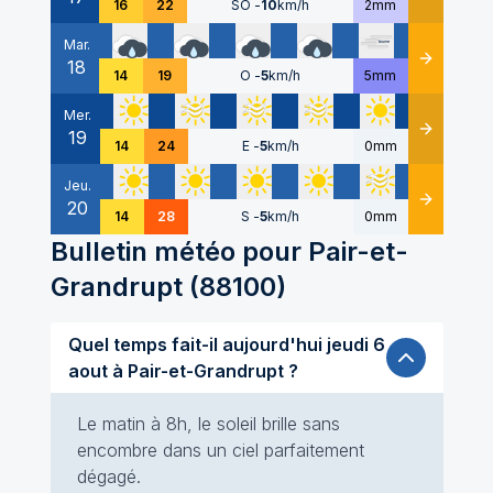
16
22
SO
-
10
km/h
2mm
Mar.
18
Détails
14
19
O
-
5
km/h
5mm
Mer.
19
Détails
14
24
E
-
5
km/h
0mm
Jeu.
20
Détails
14
28
S
-
5
km/h
0mm
Bulletin météo pour
Pair-et-
Grandrupt
(
88100
)
Quel temps fait-il aujourd'hui jeudi 6
aout à Pair-et-Grandrupt ?
Le matin à 8h, le soleil brille sans
encombre dans un ciel parfaitement
dégagé.