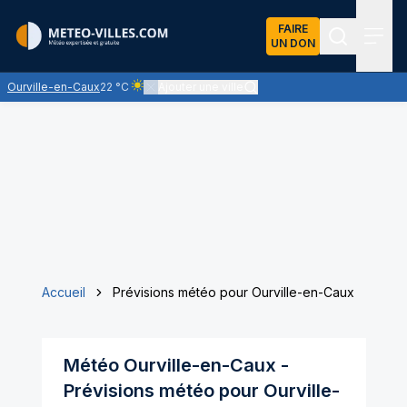
FAIRE
UN DON
Recherch
Menu
Ourville-en-Caux
22 °C
Ajouter une ville
Ciel clair - quasiment pas de nuages et un soleil om
Accueil
Prévisions météo pour Ourville-en-Caux
Météo
Ourville-en-Caux
-
Prévisions météo pour
Ourville-