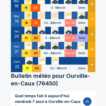
Mar.
18
Détails
15
29
O
-
10
km/h
0mm
Mer.
19
Détails
18
30
SO
-
20
km/h
Raf. 55
0mm
Jeu.
20
Détails
13
20
O
-
20
km/h
Raf. 55
3mm
Ven.
21
Détails
13
20
NO
-
20
km/h
Raf. 50
0mm
Sam.
22
Détails
11
20
SO
-
10
km/h
0mm
Bulletin météo pour
Ourville-
en-Caux
(
76450
)
Quel temps fait-il aujourd'hui
vendredi 7 aout à Ourville-en-Caux