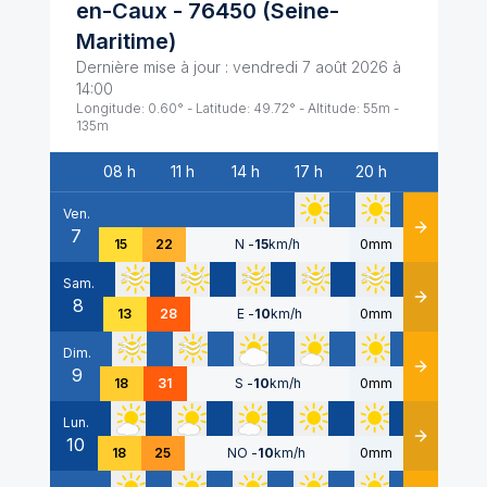
en-Caux
-
76450
(
Seine-
Maritime
)
Dernière mise à jour :
vendredi 7 août 2026 à
14:00
Longitude:
0.60
° - Latitude:
49.72
° - Altitude:
55
m -
135
m
08 h
11 h
14 h
17 h
20 h
Date
Ven.
7
Détails
15
22
N
-
15
km/h
0mm
Sam.
8
Détails
13
28
E
-
10
km/h
0mm
Dim.
9
Détails
18
31
S
-
10
km/h
0mm
Lun.
10
Détails
18
25
NO
-
10
km/h
0mm