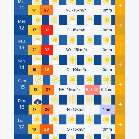
Mar.
11
Détails
17
27
NE
-
15
km/h
0mm
Mer.
12
Détails
17
32
E
-
15
km/h
0mm
Jeu.
13
Détails
21
32
SO
-
15
km/h
0mm
Ven.
14
Détails
19
28
O
-
10
km/h
0mm
Sam.
15
Détails
18
27
NE
-
15
km/h
Raf. 50
0.2mm
Dim.
16
Détails
17
26
N
-
15
km/h
1mm
Lun.
17
Détails
16
28
O
-
15
km/h
0mm