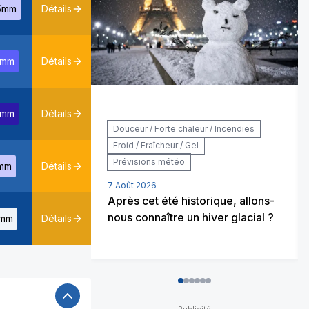
5mm
Détails
0mm
Détails
3mm
Détails
Douceur / Forte chaleur / Incendies
Froid / Fraîcheur / Gel
Prévisions météo
mm
Détails
7 Août 2026
Après cet été historique, allons-
nous connaître un hiver glacial ?
mm
Détails
0
1
2
3
4
5