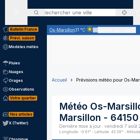
Rechercher
Menu secondaire
Bulletin France
Os-Marsillon
31 °C
Ajouter une ville
Ciel clair - quasiment pas
Prévi. saison
Modèles météo
Pluies
Nuages
Accueil
Prévisions météo pour Os-Mars
Orages
Observations
Votre quartier
Météo
Os-Marsill
Nos articles
Marsillon
-
64150
X (Twitter)
Dernière mise à jour :
vendredi 7 août 
Longitude:
-0.61
° - Latitude:
43.39
° - Altitude
Chronique