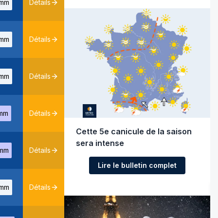
mm
Détails
mm
Détails
mm
Détails
mm
Détails
Cette 5e canicule de la saison
sera intense
mm
Détails
Lire le bulletin complet
mm
Détails