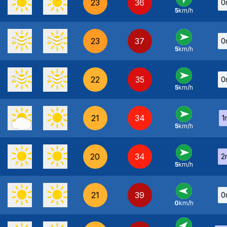
23
36
0
5
km/h
SO
-
23
37
0
5
km/h
O
-
22
35
0
5
km/h
O
-
21
34
1
5
km/h
O
-
20
34
2
5
km/h
O
-
21
39
0
0
km/h
E
-