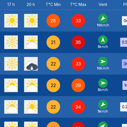
17 h
20 h
T°C Min
T°C Max
Vent
Pl
28
33
0
10
km/h
NE
-
21
36
0.
5
km/h
S
-
22
33
3
10
km/h
O
-
22
29
1
5
km/h
O
-
22
34
0.
5
km/h
NE
-