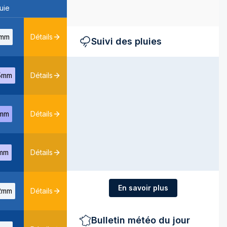
uie
mm
Détails
Suivi des pluies
5mm
Détails
mm
Détails
mm
Détails
En savoir plus
2mm
Détails
Bulletin météo du jour