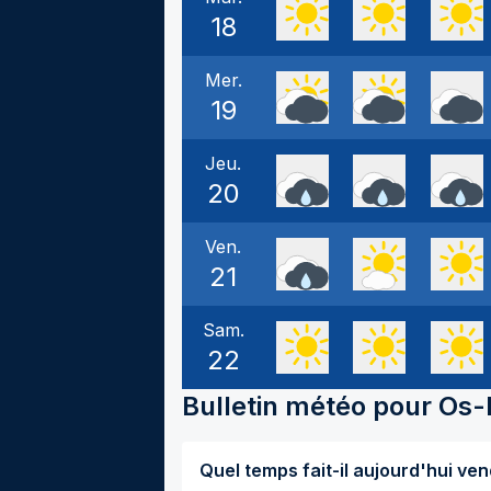
18
Mer.
19
Jeu.
20
Ven.
21
Sam.
22
Bulletin météo pour
Os-