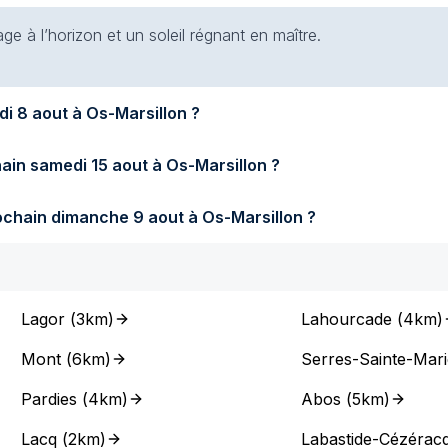
e à l’horizon et un soleil régnant en maître.
Quel temps fera-t-il demain samedi 8 aout à Os-Marsillon ?
Quel temps fera-t-il samedi prochain samedi 15 aout à Os-Marsillon ?
Quel temps fera-t-il dimanche prochain dimanche 9 aout à Os-Marsillon ?
Lagor
(
3km
)
Lahourcade
(
4km
)
Mont
(
6km
)
Serres-Sainte-Mari
Pardies
(
4km
)
Abos
(
5km
)
Lacq
(
2km
)
Labastide-Cézérac