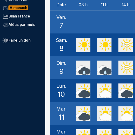
Date
08 h
11 h
14 h
Almanach
Bilan France
Ven.
7
Aléas par mois
Sam.
Faire un don
8
Dim.
9
Lun.
10
Mar.
11
Mer.