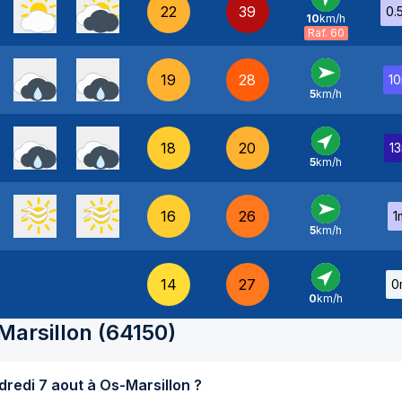
22
39
0.
10
km/h
SO
-
Raf. 60
19
28
1
5
km/h
O
-
18
20
1
5
km/h
SO
-
16
26
1
5
km/h
O
-
14
27
0
0
km/h
SO
-
Marsillon
(
64150
)
Quel temps fait-il aujourd'hui vendredi 7 aout à Os-Marsillon ?