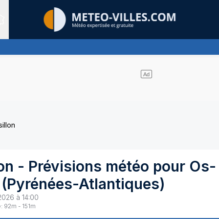
Sites expertis&eacute;s
 de nuages et un soleil omniprésent
illon
on
- Prévisions météo pour
Os-
(
Pyrénées-Atlantiques
)
2026 à 14:00
:
92
m -
151
m