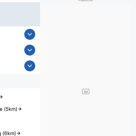
e
(
5km
)
q
(
6km
)