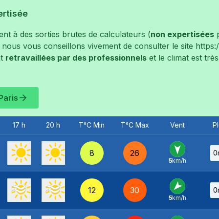
ertisée
t à des sorties brutes de calculateurs (
non expertisées
p
, nous vous conseillons vivement de consulter le site
https
t
retravaillées par des professionnels
et le climat est tr
Paris
17 h
20 h
T°C Min
T°C Max
Vent
Pl
8
26
0
5
km/h
N
-
12
30
0
5
km/h
NE
-