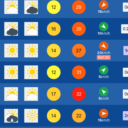
12
29
0
15
km/h
NE
-
16
30
0.
10
km/h
NO
-
14
27
1
20
km/h
NO
-
Raf. 50
12
31
0
5
km/h
SO
-
17
32
0
5
km/h
SE
-
14
22
2
15
km/h
O
-