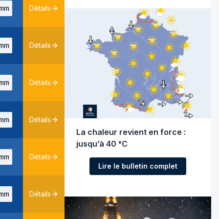
mm
Détails
mm
Détails
mm
Détails
mm
Détails
La chaleur revient en force :
jusqu’à 40 °C
mm
Détails
Lire le bulletin complet
mm
Détails