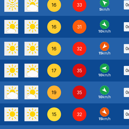
16
33
0
5
km/h
SE
-
16
31
0
10
km/h
NO
-
16
32
0
15
km/h
NE
-
17
35
0
10
km/h
E
-
19
35
0
10
km/h
NO
-
15
32
0
15
km/h
NO
-