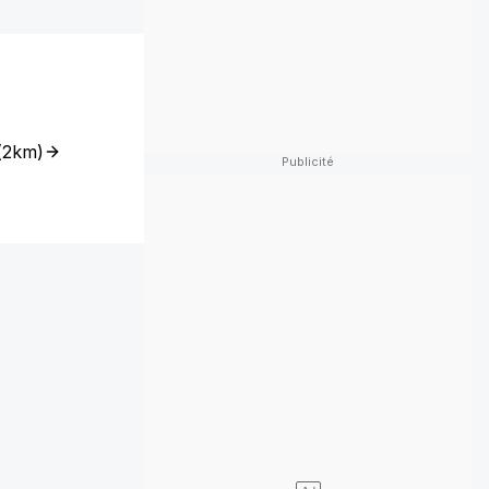
(
2km
)