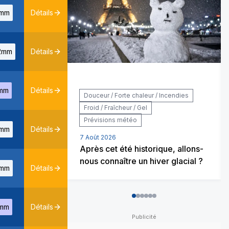
mm
Détails
2mm
Détails
mm
Détails
Douceur / Forte chaleur / Incendies
Froid / Fraîcheur / Gel
Prévisions météo
mm
Détails
7 Août 2026
Après cet été historique, allons-
nous connaître un hiver glacial ?
mm
Détails
0
1
2
3
4
5
mm
Détails