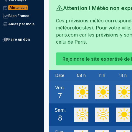
Attention ! Météo non exp
Almanach
Bilan France
Ces prévisions météo corresponden
Aléas par mois
météorologistes). Pour votre ville
paris.com
car les prévisions y son
Faire un don
celui de
Paris
.
Rejoindre le site expertisé de
Date
08 h
11 h
14 h
Ven.
7
Sam.
8