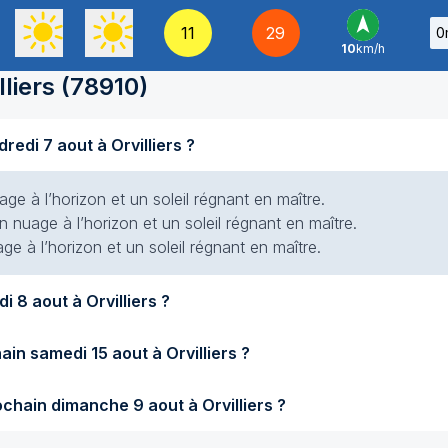
11
29
0
10
km/h
S
-
lliers
(
78910
)
Quel temps fait-il aujourd'hui vendredi 7 aout à Orvilliers ?
e à l’horizon et un soleil régnant en maître.
 nuage à l’horizon et un soleil régnant en maître.
e à l’horizon et un soleil régnant en maître.
Quel temps fera-t-il demain samedi 8 aout à Orvilliers ?
Quel temps fera-t-il samedi prochain samedi 15 aout à Orvilliers ?
Quel temps fera-t-il dimanche prochain dimanche 9 aout à Orvilliers ?