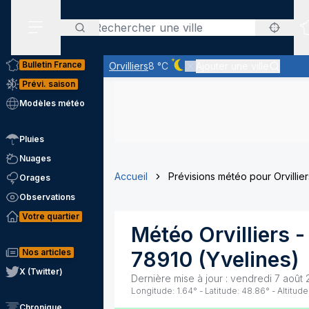
Rechercher
Menu secondaire
Bulletin France
Orvilliers
8 °C
Ajouter une ville
Ciel dégagé - quasiment pas 
Prévi. saison
Modèles météo
Pluies
Nuages
Accueil
Prévisions météo pour Orvillier
Orages
Observations
Votre quartier
Météo
Orvilliers
-
Nos articles
78910
(
Yvelines
)
X (Twitter)
Dernière mise à jour :
vendredi 7 août 
Longitude:
1.64
° - Latitude:
48.86
° - Altitude
Chronique