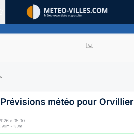
Sites expertis&eacute;s
de nuages
s
 Prévisions météo pour
Orvillie
2026 à 05:00
:
99
m -
138
m