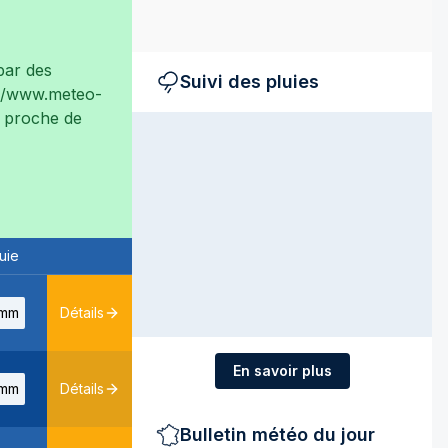
ar des
Suivi des pluies
://www.meteo-
ès proche de
uie
mm
Détails
En savoir plus
mm
Détails
Bulletin météo du jour