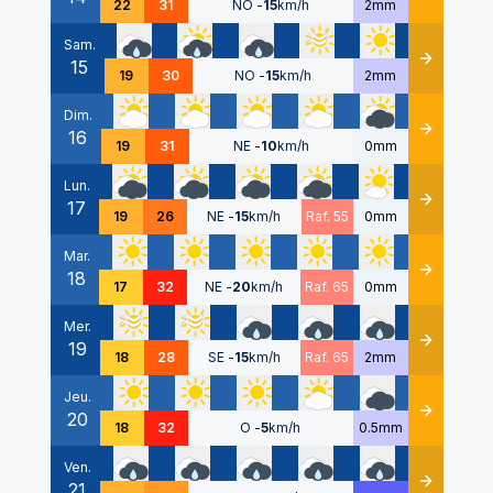
22
31
NO
-
15
km/h
2mm
Sam.
15
Détails
19
30
NO
-
15
km/h
2mm
Dim.
16
Détails
19
31
NE
-
10
km/h
0mm
Lun.
17
Détails
19
26
NE
-
15
km/h
Raf. 55
0mm
Mar.
18
Détails
17
32
NE
-
20
km/h
Raf. 65
0mm
Mer.
19
Détails
18
28
SE
-
15
km/h
Raf. 65
2mm
Jeu.
20
Détails
18
32
O
-
5
km/h
0.5mm
Ven.
21
Détails