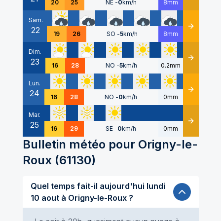
20
25
NE
-
0
km/h
8mm
Sam.
22
Détails
19
26
SO
-
5
km/h
8mm
Dim.
23
Détails
16
28
NO
-
5
km/h
0.2mm
Lun.
24
Détails
16
28
NO
-
0
km/h
0mm
Mar.
25
Détails
16
29
SE
-
0
km/h
0mm
Bulletin météo pour
Origny-le-
Roux
(
61130
)
Quel temps fait-il aujourd'hui lundi
10 aout à Origny-le-Roux ?