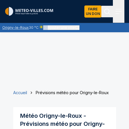
FAIRE
UN DON
Recherch
Menu
Origny-le-Roux
30 °C
Ajouter une ville
Ciel clair - quasiment pas de nuages et un soleil omn
Accueil
Prévisions météo pour Origny-le-Roux
Météo
Origny-le-Roux
-
Prévisions météo pour
Origny-