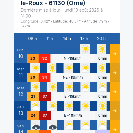
le-Roux
-
61130
(
Orne
)
Dernière mise à jour :
lundi 10 août 2026 à
14:00
Longitude:
0.42
° - Latitude:
48.34
° - Altitude:
79
m -
142
m
08 h
11 h
14 h
17 h
20 h
Date
Lun.
10
Détails
23
32
N
-
15
km/h
0mm
Mar.
11
Détails
20
34
NE
-
15
km/h
0mm
Mer.
12
Détails
21
37
E
-
15
km/h
0mm
Jeu.
13
Détails
24
37
E
-
10
km/h
0mm
Ven.
14
Détails