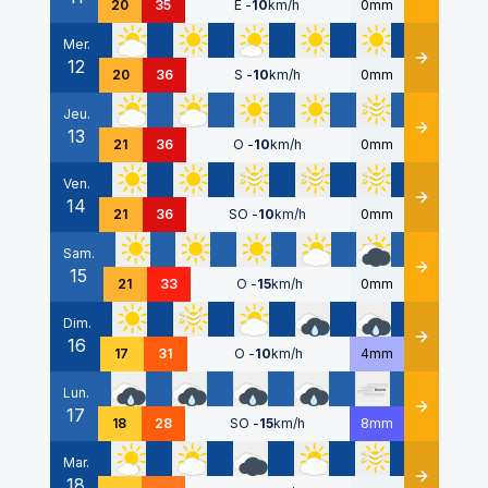
20
35
E
-
10
km/h
0mm
Mer.
12
Détails
20
36
S
-
10
km/h
0mm
Jeu.
13
Détails
21
36
O
-
10
km/h
0mm
Ven.
14
Détails
21
36
SO
-
10
km/h
0mm
Sam.
15
Détails
21
33
O
-
15
km/h
0mm
Dim.
16
Détails
17
31
O
-
10
km/h
4mm
Lun.
17
Détails
18
28
SO
-
15
km/h
8mm
Mar.
18
Détails