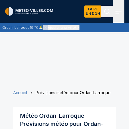
FAIRE
UN DON
Recherch
Menu
Ordan-Larroque
19 °C
Ajouter une ville
Ciel peu nuageux - les éclaircies dominent largement
Accueil
Prévisions météo pour Ordan-Larroque
Météo
Ordan-Larroque
-
Prévisions météo pour
Ordan-