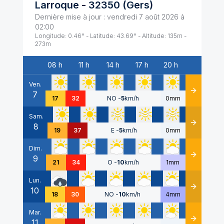
Larroque
-
32350
(
Gers
)
Dernière mise à jour :
vendredi 7 août 2026 à
02:00
Longitude:
0.46
° - Latitude:
43.69
° - Altitude:
135
m -
273
m
08 h
11 h
14 h
17 h
20 h
Date
Ven.
7
Détails
17
32
NO
-
5
km/h
0mm
Sam.
8
Détails
19
37
E
-
5
km/h
0mm
Dim.
9
Détails
21
34
O
-
10
km/h
1mm
Lun.
10
Détails
18
30
NO
-
10
km/h
4mm
Mar.
11
Détails