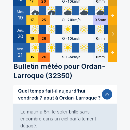
17
26
O
-
10
km/h
0mm
Mer.
19
Détails
17
25
O
-
20
km/h
0.5mm
Jeu.
20
Détails
16
26
O
-
10
km/h
0mm
Ven.
21
Détails
15
26
SO
-
5
km/h
0mm
Bulletin météo pour
Ordan-
Larroque
(
32350
)
Quel temps fait-il aujourd'hui
vendredi 7 aout à Ordan-Larroque ?
Le matin à 8h, le soleil brille sans
encombre dans un ciel parfaitement
dégagé.