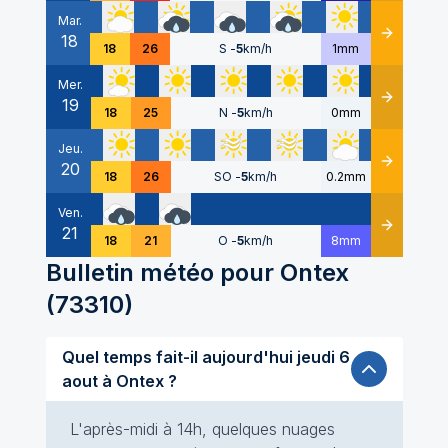
Mar.
18
Détails
18
26
S
-
5
km/h
1mm
Mer.
19
Détails
18
25
N
-
5
km/h
0mm
Jeu.
20
Détails
18
26
SO
-
5
km/h
0.2mm
Ven.
21
Détails
18
21
O
-
5
km/h
8mm
Bulletin météo pour
Ontex
(
73310
)
Quel temps fait-il aujourd'hui jeudi 6
aout à Ontex ?
L'après-midi à 14h, quelques nuages