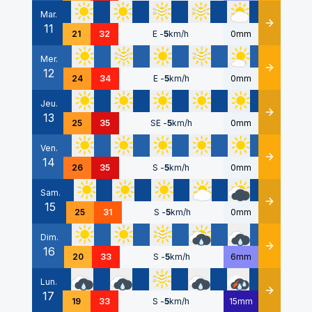
Mar.
11
Détails
21
32
E
-
5
km/h
0mm
Mer.
12
Détails
24
34
E
-
5
km/h
0mm
Jeu.
13
Détails
25
35
SE
-
5
km/h
0mm
Ven.
14
Détails
26
35
S
-
5
km/h
0mm
Sam.
15
Détails
25
31
S
-
5
km/h
0mm
Dim.
16
Détails
20
33
S
-
5
km/h
6mm
Lun.
17
Détails
19
33
S
-
5
km/h
15mm