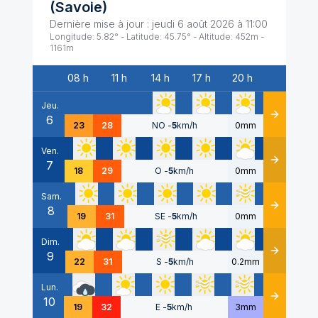
(
Savoie
)
Dernière mise à jour :
jeudi 6 août 2026 à 11:00
Longitude:
5.82
° - Latitude:
45.75
° - Altitude:
452
m -
1161
m
08 h
11 h
14 h
17 h
20 h
Date
Jeu.
6
Détails
23
28
NO
-
5
km/h
0mm
Ven.
7
Détails
18
29
O
-
5
km/h
0mm
Sam.
8
Détails
19
31
SE
-
5
km/h
0mm
Dim.
9
Détails
22
31
S
-
5
km/h
0.2mm
Lun.
10
Détails
19
32
E
-
5
km/h
3mm