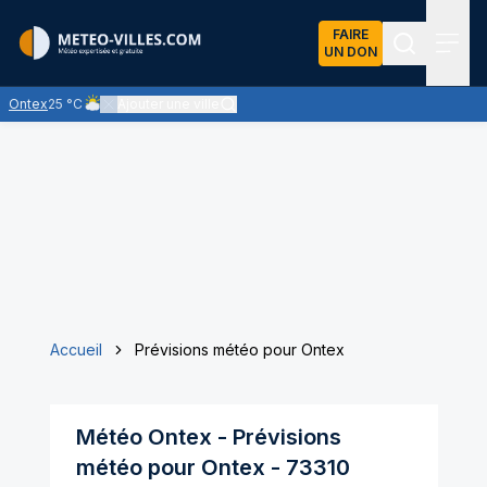
FAIRE
UN DON
Recherch
Menu
Ontex
25 °C
Ajouter une ville
Ciel nuageux - les éclaircies et les nuages se partagent le ciel 
Accueil
Prévisions météo pour Ontex
Météo
Ontex
- Prévisions
météo pour
Ontex
-
73310