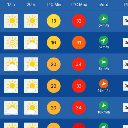
17 h
20 h
T°C Min
T°C Max
Vent
Pl
13
32
0
5
km/h
NE
-
16
31
0
5
km/h
SO
-
20
34
0
5
km/h
O
-
20
33
0
15
km/h
NE
-
20
34
0
10
km/h
NE
-