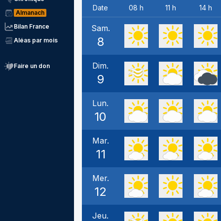
Date
08 h
11 h
14 h
Almanach
Bilan France
Sam.
8
Aléas par mois
Dim.
Faire un don
9
Lun.
10
Mar.
11
Mer.
12
Jeu.