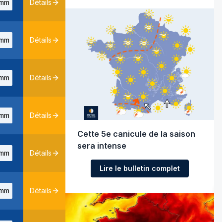
mm
Détails
mm
Détails
mm
Détails
mm
Détails
Cette 5e canicule de la saison
sera intense
mm
Détails
Lire le bulletin complet
mm
Détails