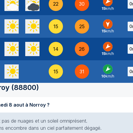
22
30
0
15
km/h
NE
-
15
25
0
15
km/h
N
-
14
26
0
15
km/h
NE
-
15
31
0
10
km/h
NE
-
roy
(
88800
)
Quel temps fait-il aujourd'hui samedi 8 aout à Norroy ?
nt pas de nuages et un soleil omniprésent.
 sans encombre dans un ciel parfaitement dégagé.