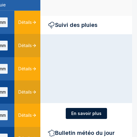
uie
mm
Détails
Suivi des pluies
mm
Détails
mm
Détails
mm
Détails
En savoir plus
mm
Détails
Bulletin météo du jour