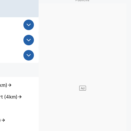
km
)
t
(
4km
)
)