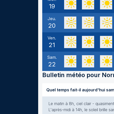
19
Jeu.
20
Ven.
21
Sam.
22
Bulletin météo pour
Nor
Le matin à 8h, ciel clair - quasime
L'après-midi à 14h, le soleil brille