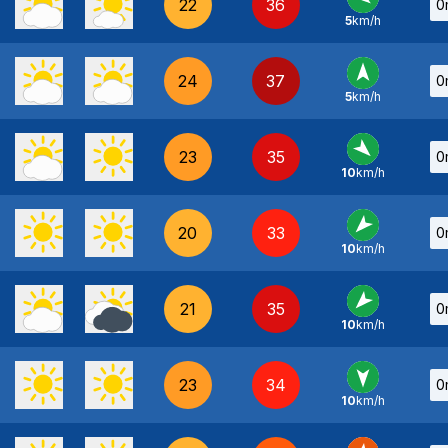
22
36
0
5
km/h
E
-
24
37
0
5
km/h
S
-
23
35
0
10
km/h
NO
-
20
33
0
10
km/h
NE
-
21
35
0
10
km/h
NE
-
23
34
0
10
km/h
N
-