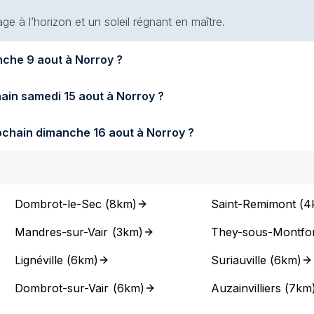
e à l’horizon et un soleil régnant en maître.
Quel temps fera-t-il demain dimanche 9 aout à Norroy ?
Quel temps fera-t-il samedi prochain samedi 15 aout à Norroy ?
Quel temps fera-t-il dimanche prochain dimanche 16 aout à Norroy ?
Dombrot-le-Sec
(
8km
)
Saint-Remimont
(
4
Mandres-sur-Vair
(
3km
)
They-sous-Montfor
Lignéville
(
6km
)
Suriauville
(
6km
)
Dombrot-sur-Vair
(
6km
)
Auzainvilliers
(
7km