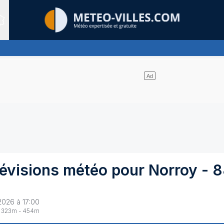
Sites expertis&eacute;s
uages et un soleil omniprésent
révisions météo pour
Norroy
-
8
2026 à 17:00
323
m -
454
m