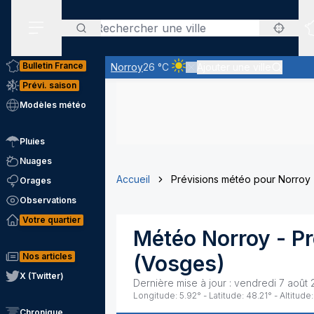
Rechercher
Menu secondaire
Bulletin France
Norroy
26 °C
Ajouter une ville
Ciel clair - quasiment pas de n
Prévi. saison
Modèles météo
Pluies
Nuages
Accueil
Prévisions météo pour Norroy
Orages
Observations
Votre quartier
Météo
Norroy
- P
Nos articles
(
Vosges
)
X (Twitter)
Dernière mise à jour :
vendredi 7 août 
Longitude:
5.92
° - Latitude:
48.21
° - Altitude:
Chronique