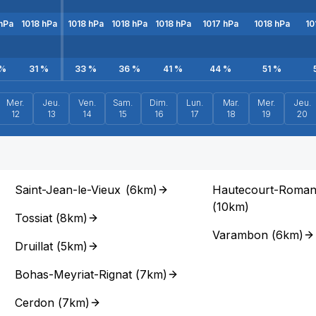
hPa
1018
hPa
1018
hPa
1018
hPa
1018
hPa
1017
hPa
1018
hPa
10
%
31
%
33
%
36
%
41
%
44
%
51
%
Mer.
Jeu.
Ven.
Sam.
Dim.
Lun.
Mar.
Mer.
Jeu.
12
13
14
15
16
17
18
19
20
Saint-Jean-le-Vieux
(
6km
)
Hautecourt-Roma
(
10km
)
Tossiat
(
8km
)
Varambon
(
6km
)
Druillat
(
5km
)
Bohas-Meyriat-Rignat
(
7km
)
Cerdon
(
7km
)