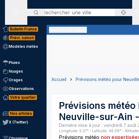
Rechercher
Menu secondaire
Bulletin France
Ajouter une ville
Prévi. saison
Modèles météo
Pluies
Nuages
Accueil
Prévisions météo pour Neuville
Orages
Observations
Votre quartier
Prévisions météo 
Nos articles
Neuville-sur-Ain
X (Twitter)
Dernière mise à jour :
vendredi 7 août 
Longitude:
5.37
° - Latitude:
46.08
° - Altitude
Prévisions météo
non expertisée
Chronique