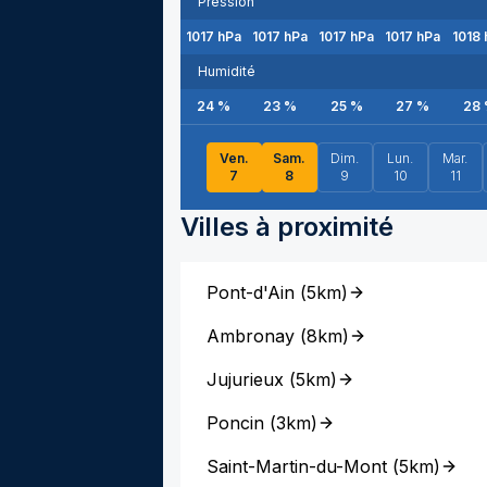
Pression
1017
hPa
1017
hPa
1017
hPa
1017
hPa
1018
Humidité
24
%
23
%
25
%
27
%
28
Ven.
Sam.
Dim.
Lun.
Mar.
7
8
9
10
11
Villes à proximité
Pont-d'Ain
(
5km
)
Ambronay
(
8km
)
Jujurieux
(
5km
)
Poncin
(
3km
)
Saint-Martin-du-Mont
(
5km
)