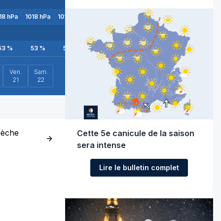
18
hPa
1018
hPa
1018
hPa
1018
hPa
1018
hPa
1018
hPa
1018
hPa
53
%
53
%
53
%
47
%
40
%
35
%
31
%
Ven.
Sam.
21
22
nèche
Cette 5e canicule de la saison
sera intense
Lire le bulletin complet