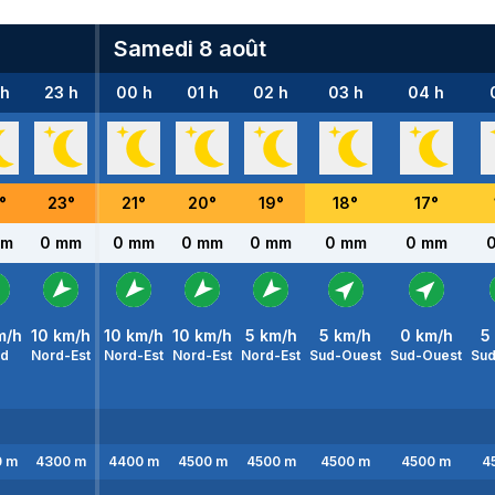
Samedi 8 août
 h
23 h
00 h
01 h
02 h
03 h
04 h
°
23
°
21
°
20
°
19
°
18
°
17
°
mm
0 mm
0 mm
0 mm
0 mm
0 mm
0 mm
m/h
10
km/h
10
km/h
10
km/h
5
km/h
5
km/h
0
km/h
5
rd
Nord-Est
Nord-Est
Nord-Est
Nord-Est
Sud-Ouest
Sud-Ouest
Sud
0
m
4300
m
4400
m
4500
m
4500
m
4500
m
4500
m
4