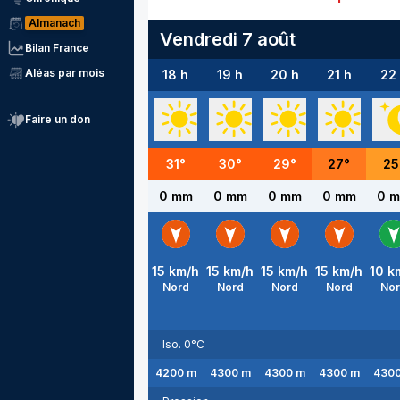
Almanach
Vendredi 7 août
Bilan France
Aléas par mois
18 h
19 h
20 h
21 h
22
Faire un don
31
°
30
°
29
°
27
°
25
0 mm
0 mm
0 mm
0 mm
0 
15
km/h
15
km/h
15
km/h
15
km/h
10
k
Nord
Nord
Nord
Nord
No
Iso. 0°C
4200
m
4300
m
4300
m
4300
m
430