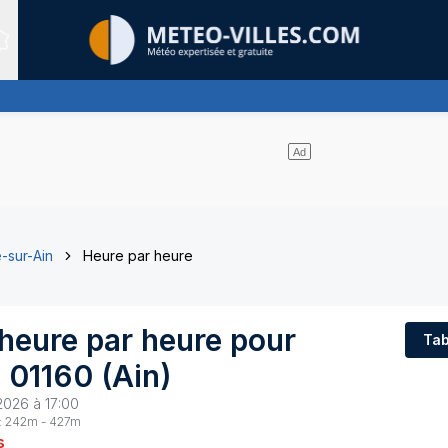
Sites expertis&eacute;s
-sur-Ain
Heure par heure
heure par heure pour
Tab
-
01160
(
Ain
)
2026 à 17:00
:
242
m -
427
m
s