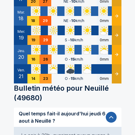
20
27
NE
-
10
km/h
0mm
Mar.
18
Détails
18
29
NE
-
10
km/h
0mm
Mer.
19
Détails
19
29
S
-
10
km/h
0mm
Jeu.
20
Détails
16
26
O
-
15
km/h
0mm
Ven.
21
Détails
14
23
O
-
15
km/h
0mm
Bulletin météo pour
Neuillé
(
49680
)
Quel temps fait-il aujourd'hui jeudi 6
aout à Neuillé ?