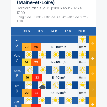
(
Maine-et-Loire
)
Dernière mise à jour :
jeudi 6 août 2026 à
17:00
Longitude:
-0.03
° - Latitude:
47.34
° - Altitude:
27
m -
111
m
08 h
11 h
14 h
17 h
20 h
Date
Jeu.
6
Détails
20
26
N
-
10
km/h
0mm
Ven.
7
Détails
14
29
N
-
10
km/h
0mm
Sam.
8
Détails
16
33
E
-
10
km/h
0mm
Dim.
9
Détails
22
33
O
-
10
km/h
0mm
Lun.
10
Détails