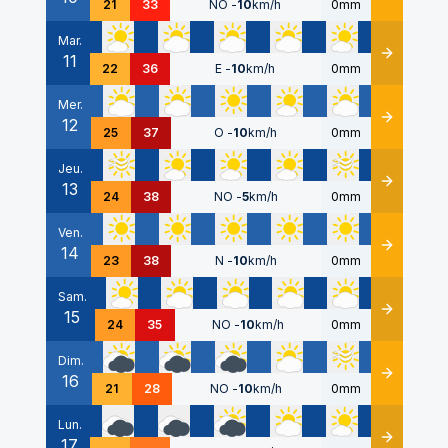
21
33
NO
-
10
km/h
0mm
Mar.
11
Détails
22
36
E
-
10
km/h
0mm
Mer.
12
Détails
25
37
O
-
10
km/h
0mm
Jeu.
13
Détails
24
38
NO
-
5
km/h
0mm
Ven.
14
Détails
23
38
N
-
10
km/h
0mm
Sam.
15
Détails
24
35
NO
-
10
km/h
0mm
Dim.
16
Détails
21
28
NO
-
10
km/h
0mm
Lun.
17
Détails