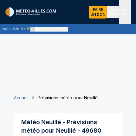
FAIRE
UN DON
Recherch
Menu
Neuillé
26 °C
Ajouter une ville
Ciel clair - quasiment pas de nuages et un soleil omniprésent
Accueil
Prévisions météo pour Neuillé
Météo
Neuillé
- Prévisions
météo pour
Neuillé
-
49680