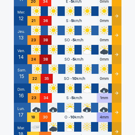
20
34
E
-
5
km/h
0mm
Mer.
12
Détails
21
36
S
-
5
km/h
0mm
Jeu.
13
Détails
23
38
SO
-
5
km/h
0mm
Ven.
14
Détails
24
38
SO
-
5
km/h
0mm
Sam.
15
Détails
22
35
SO
-
10
km/h
0mm
Dim.
16
Détails
23
34
S
-
5
km/h
1mm
Lun.
17
Détails
18
30
O
-
10
km/h
4mm
Mar.
18
Détails