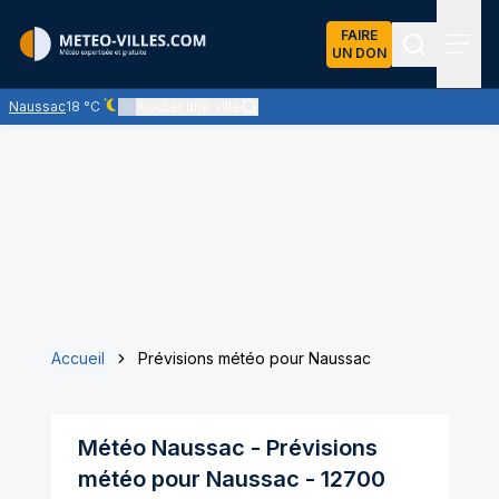
FAIRE
UN DON
Recherch
Menu
Naussac
18 °C
Ajouter une ville
Ciel dégagé - quasiment pas de nuages
Accueil
Prévisions météo pour Naussac
Météo
Naussac
- Prévisions
météo pour
Naussac
-
12700