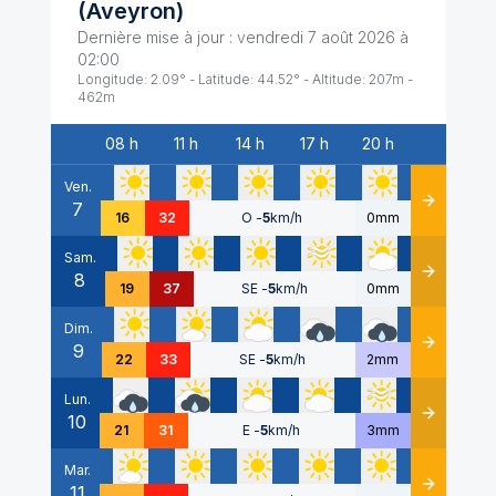
(
Aveyron
)
Dernière mise à jour :
vendredi 7 août 2026 à
02:00
Longitude:
2.09
° - Latitude:
44.52
° - Altitude:
207
m -
462
m
08 h
11 h
14 h
17 h
20 h
Date
Ven.
7
Détails
16
32
O
-
5
km/h
0mm
Sam.
8
Détails
19
37
SE
-
5
km/h
0mm
Dim.
9
Détails
22
33
SE
-
5
km/h
2mm
Lun.
10
Détails
21
31
E
-
5
km/h
3mm
Mar.
11
Détails