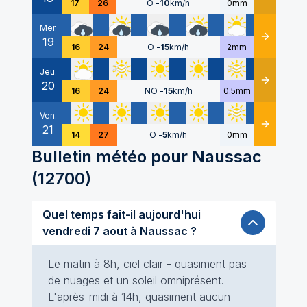
17
26
O
-
10
km/h
0mm
Mer.
19
Détails
16
24
O
-
15
km/h
2mm
Jeu.
20
Détails
16
24
NO
-
15
km/h
0.5mm
Ven.
21
Détails
14
27
O
-
5
km/h
0mm
Bulletin météo pour
Naussac
(
12700
)
Quel temps fait-il aujourd'hui
vendredi 7 aout à Naussac ?
Le matin à 8h, ciel clair - quasiment pas
de nuages et un soleil omniprésent.
L'après-midi à 14h, quasiment aucun