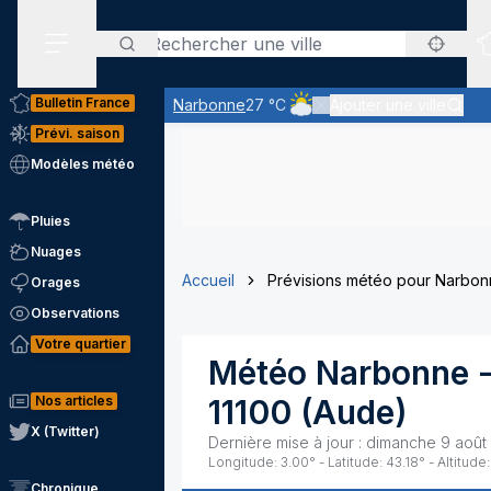
Rechercher
Menu secondaire
Bulletin France
Narbonne
27 °C
Ajouter une ville
Ciel nuageux - les éclaircies
Prévi. saison
Modèles météo
Pluies
Nuages
Accueil
Prévisions météo pour Narbo
Orages
Observations
Votre quartier
Météo
Narbonne
-
Nos articles
11100
(
Aude
)
X (Twitter)
Dernière mise à jour :
dimanche 9 août
Longitude:
3.00
° - Latitude:
43.18
° - Altitude:
Chronique