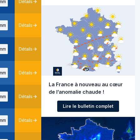
mm
Détails
mm
Détails
mm
Détails
mm
Détails
La France à nouveau au cœur
de l’anomalie chaude !
mm
Détails
Lire le bulletin complet
mm
Détails