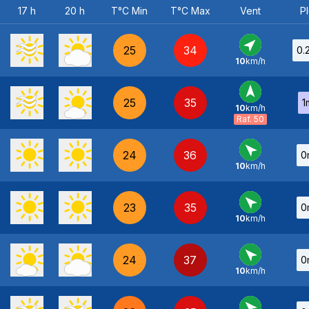
17 h
20 h
T°C Min
T°C Max
Vent
Pl
25
34
0.
10
km/h
SO
-
25
35
1
10
km/h
S
-
Raf. 50
24
36
0
10
km/h
SE
-
23
35
0
10
km/h
SE
-
24
37
0
10
km/h
SE
-