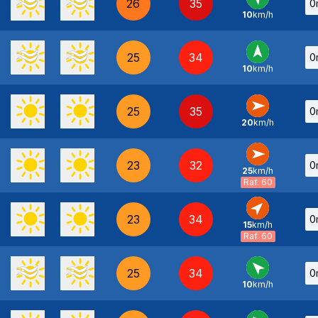
26
35
0
10
km/h
SE
-
25
34
0
10
km/h
S
-
25
35
0
20
km/h
O
-
23
32
0
25
km/h
O
-
Raf. 60
23
34
0
15
km/h
SO
-
Raf. 60
25
34
0
10
km/h
SE
-