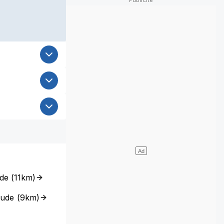
ude
(
11km
)
Aude
(
9km
)