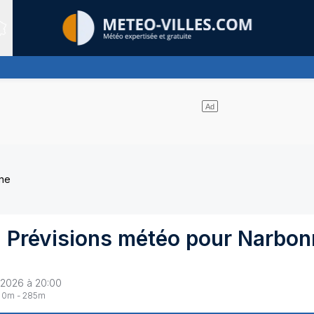
Sites expertis&eacute;s
 et les nuages se partagent le ciel - pas de pluie
nne
 Prévisions météo pour
Narbon
 2026 à 20:00
0
m -
285
m