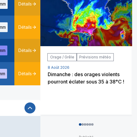
mm
Détails
mm
Détails
mm
Détails
Orage / Grêle
Prévisions météo
8 Août 2026
mm
Détails
Dimanche : des orages violents
pourront éclater sous 35 à 38°C !
0
1
2
3
4
5