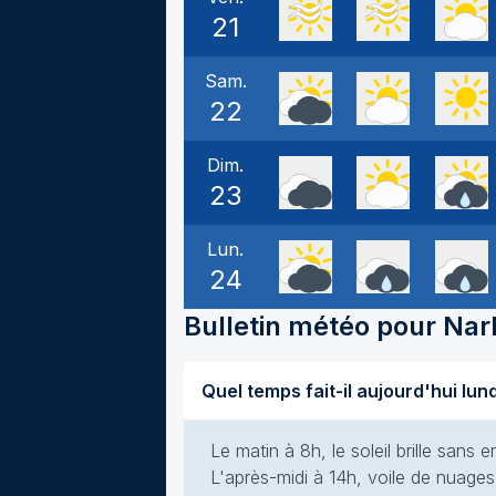
21
Sam.
22
Dim.
23
Lun.
24
Bulletin météo pour
Nar
Quel temps fait-il aujourd'hui lun
Le matin à 8h, le soleil brille san
L'après-midi à 14h, voile de nuages 