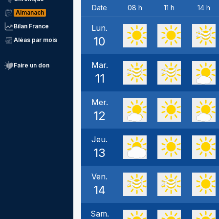
Date
08 h
11 h
14 h
Almanach
Bilan France
Lun.
10
Aléas par mois
Mar.
Faire un don
11
Mer.
12
Jeu.
13
Ven.
14
Sam.