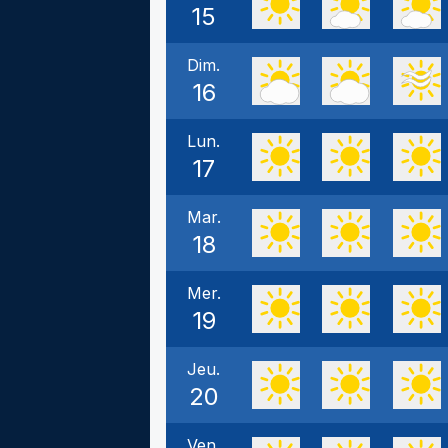
15
Dim.
16
Lun.
17
Mar.
18
Mer.
19
Jeu.
20
Ven.