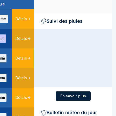
uie
2mm
Détails
Suivi des pluies
mm
Détails
mm
Détails
mm
Détails
En savoir plus
mm
Détails
Bulletin météo du jour