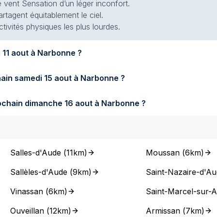
 vent Sensation d’un léger inconfort.
artagent équitablement le ciel.
ctivités physiques les plus lourdes.
fera-t-il demain mardi 11 aout à Narbonne ?
Quel temps fera-t-il samedi prochain samedi 15 aout à Narbonne ?
Quel temps fera-t-il dimanche prochain dimanche 16 aout à Narbonne ?
Salles-d'Aude
(
11km
)
Moussan
(
6km
)
Sallèles-d'Aude
(
9km
)
Saint-Nazaire-d'A
Vinassan
(
6km
)
Saint-Marcel-sur-
Ouveillan
(
12km
)
Armissan
(
7km
)