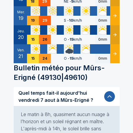
18
29
NE
-
5
km/h
0mm
Mer.
19
Détails
19
29
S
-
10
km/h
0mm
Jeu.
20
Détails
15
26
O
-
15
km/h
0mm
Ven.
21
Détails
15
24
O
-
15
km/h
0mm
Bulletin météo pour
Mûrs-
Erigné
(
49130|49610
)
Quel temps fait-il aujourd'hui
vendredi 7 aout à Mûrs-Erigné ?
Le matin à 8h, quasiment aucun nuage à
l’horizon et un soleil régnant en maître.
L'après-midi à 14h, le soleil brille sans