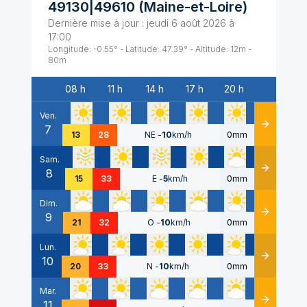
49130|49610
(
Maine-et-Loire
)
Dernière mise à jour :
jeudi 6 août 2026 à
17:00
Longitude:
-0.55
° - Latitude:
47.39
° - Altitude:
12
m -
80
m
08 h
11 h
14 h
17 h
20 h
Date
Ven.
7
Détails
13
28
NE
-
10
km/h
0mm
Sam.
8
Détails
15
33
E
-
5
km/h
0mm
Dim.
9
Détails
21
32
O
-
10
km/h
0mm
Lun.
10
Détails
20
33
N
-
10
km/h
0mm
Mar.
11
Détails