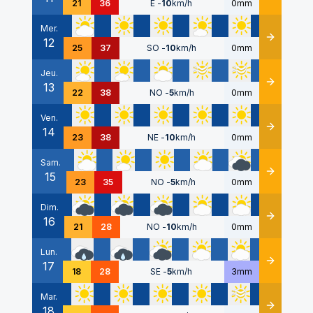
21
36
E
-
10
km/h
0mm
Mer.
12
Détails
25
37
SO
-
10
km/h
0mm
Jeu.
13
Détails
22
38
NO
-
5
km/h
0mm
Ven.
14
Détails
23
38
NE
-
10
km/h
0mm
Sam.
15
Détails
23
35
NO
-
5
km/h
0mm
Dim.
16
Détails
21
28
NO
-
10
km/h
0mm
Lun.
17
Détails
18
28
SE
-
5
km/h
3mm
Mar.
18
Détails