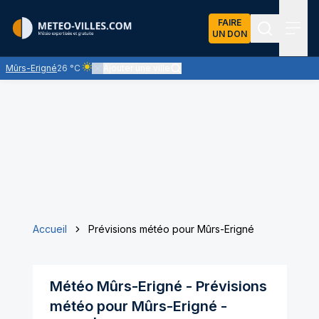
FAIRE
UN DON
Recherch
Menu
Mûrs-Erigné
26 °C
Ajouter une ville
Ciel clair - quasiment pas de nuages et un soleil omnipr
Accueil
Prévisions météo pour Mûrs-Erigné
Météo
Mûrs-Erigné
- Prévisions
météo pour
Mûrs-Erigné
-