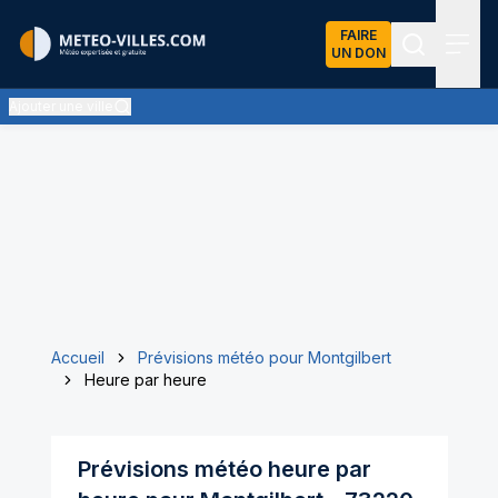
FAIRE
UN DON
Recherch
Menu
Ajouter une ville
Accueil
Prévisions météo pour Montgilbert
Heure par heure
Prévisions météo heure par