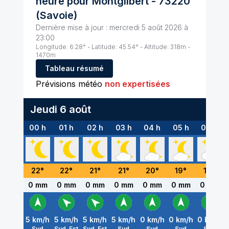
heure pour
Montgilbert
-
73220
(
Savoie
)
Dernière mise à jour :
mercredi 5 août 2026 à
23:00
Longitude:
6.28
° - Latitude:
45.54
° - Altitude:
318
m -
1470
m
Tableau résumé
Prévisions météo
non expertisées
Jeudi 6 août
00 h
01 h
02 h
03 h
04 h
05 h
06 h
22
°
22
°
21
°
21
°
20
°
19
°
19
°
0 mm
0 mm
0 mm
0 mm
0 mm
0 mm
0 mm
5
km/h
5
km/h
5
km/h
5
km/h
0
km/h
0
km/h
0
km/h
Sud
Sud-Est
Sud-Est
Sud
Sud
Sud
Sud