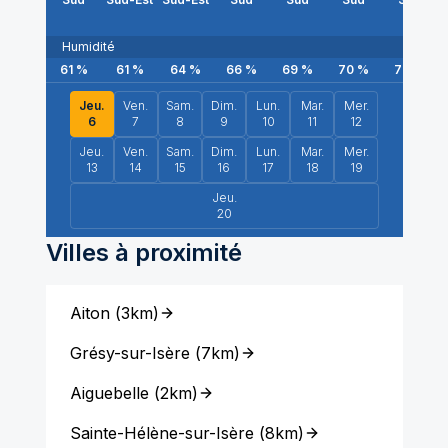
Humidité
61
%
61
%
64
%
66
%
69
%
70
%
72
%
Jeu.
Ven.
Sam.
Dim.
Lun.
Mar.
Mer.
6
7
8
9
10
11
12
Jeu.
Ven.
Sam.
Dim.
Lun.
Mar.
Mer.
13
14
15
16
17
18
19
Jeu.
20
Villes à proximité
Aiton
(
3km
)
Grésy-sur-Isère
(
7km
)
Aiguebelle
(
2km
)
Sainte-Hélène-sur-Isère
(
8km
)