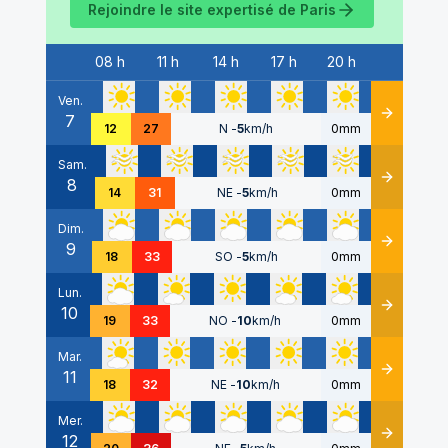
Rejoindre le site expertisé de
Paris
08 h
11 h
14 h
17 h
20 h
Date
Ven.
7
Détails
12
27
N
-
5
km/h
0mm
Sam.
8
Détails
14
31
NE
-
5
km/h
0mm
Dim.
9
Détails
18
33
SO
-
5
km/h
0mm
Lun.
10
Détails
19
33
NO
-
10
km/h
0mm
Mar.
11
Détails
18
32
NE
-
10
km/h
0mm
Mer.
12
Détails