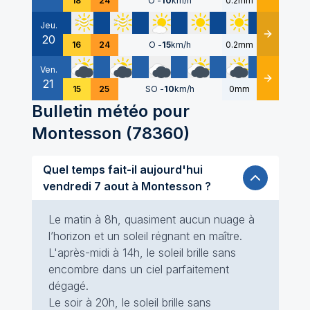
18
24
O
-
10
km/h
0.2mm
Jeu.
20
Détails
16
24
O
-
15
km/h
0.2mm
Ven.
21
Détails
15
25
SO
-
10
km/h
0mm
Bulletin météo pour
Montesson
(
78360
)
Quel temps fait-il aujourd'hui
vendredi 7 aout à Montesson ?
Le matin à 8h, quasiment aucun nuage à
l’horizon et un soleil régnant en maître.
L'après-midi à 14h, le soleil brille sans
encombre dans un ciel parfaitement
dégagé.
Le soir à 20h, le soleil brille sans