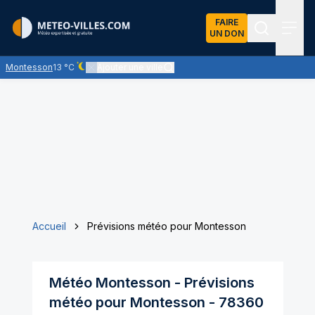
FAIRE
UN DON
Recherch
Menu
Montesson
13 °C
Ajouter une ville
Ciel dégagé - quasiment pas de nuages
Accueil
Prévisions météo pour Montesson
Météo
Montesson
- Prévisions
météo pour
Montesson
-
78360