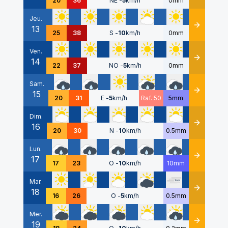
20
36
NE
-
5
km/h
0mm
Jeu.
13
Détails
25
38
S
-
10
km/h
0mm
Ven.
14
Détails
22
37
NO
-
5
km/h
0mm
Sam.
15
Détails
20
31
E
-
5
km/h
Raf. 50
5mm
Dim.
16
Détails
20
30
N
-
10
km/h
0.5mm
Lun.
17
Détails
17
23
O
-
10
km/h
10mm
Mar.
18
Détails
16
26
O
-
5
km/h
0.5mm
Mer.
19
Détails