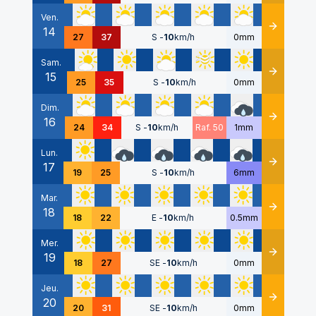
Ven.
14
Détails
27
37
S
-
10
km/h
0mm
Sam.
15
Détails
25
35
S
-
10
km/h
0mm
Dim.
16
Détails
24
34
S
-
10
km/h
Raf. 50
1mm
Lun.
17
Détails
19
25
S
-
10
km/h
6mm
Mar.
18
Détails
18
22
E
-
10
km/h
0.5mm
Mer.
19
Détails
18
27
SE
-
10
km/h
0mm
Jeu.
20
Détails
20
31
SE
-
10
km/h
0mm