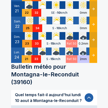
Ven.
21
Détails
22
32
SE
-
10
km/h
0mm
Sam.
22
Détails
25
34
S
-
10
km/h
0mm
Dim.
23
Détails
23
33
S
-
15
km/h
Raf. 50
0.2mm
Lun.
24
Détails
21
33
S
-
15
km/h
Raf. 50
2mm
Bulletin météo pour
Montagna-le-Reconduit
(
39160
)
Quel temps fait-il aujourd'hui lundi
10 aout à Montagna-le-Reconduit ?