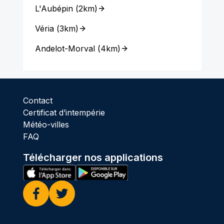
L'Aubépin
(
2km
)
Véria
(
3km
)
Andelot-Morval
(
4km
)
Contact
Certificat d’intempérie
Météo-villes
FAQ
Télécharger nos applications
Facebook
Twitter