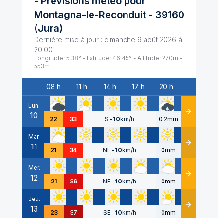
- Prévisions météo pour
Montagna-le-Reconduit
-
39160
(
Jura
)
Dernière mise à jour :
dimanche 9 août 2026 à
20:00
Longitude:
5.38
° - Latitude:
46.45
° - Altitude:
270
m -
553
m
08 h
11 h
14 h
17 h
20 h
Date
Lun.
10
Détails
22
33
S
-
10
km/h
0.2mm
Mar.
11
Détails
21
34
NE
-
10
km/h
0mm
Mer.
12
Détails
21
36
NE
-
10
km/h
0mm
Jeu.
13
Détails
23
37
SE
-
10
km/h
0mm