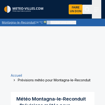
FAIRE
UN DON
Recherch
Menu
Montagna-le-Reconduit
24 °C
Ajouter une ville
Ciel voilé par des nuages d'altitude, ternissan
Accueil
Prévisions météo pour Montagna-le-Reconduit
Météo
Montagna-le-Reconduit