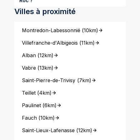
Roc ?
Villes à proximité
Montredon-Labessonnié
(
10km
)
Villefranche-d'Albigeois
(
11km
)
Alban
(
12km
)
Vabre
(
13km
)
Saint-Pierre-de-Trivisy
(
7km
)
Teillet
(
4km
)
Paulinet
(
6km
)
Fauch
(
10km
)
Saint-Lieux-Lafenasse
(
12km
)