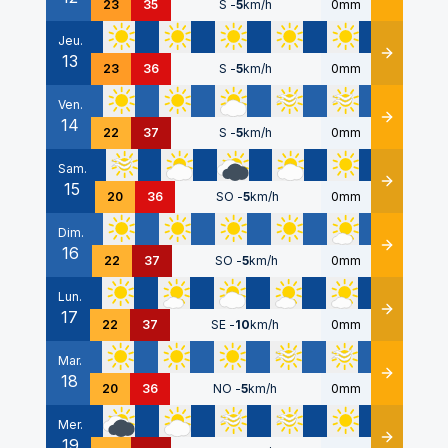
23
35
S
-
5
km/h
0mm
Jeu.
13
Détails
23
36
S
-
5
km/h
0mm
Ven.
14
Détails
22
37
S
-
5
km/h
0mm
Sam.
15
Détails
20
36
SO
-
5
km/h
0mm
Dim.
16
Détails
22
37
SO
-
5
km/h
0mm
Lun.
17
Détails
22
37
SE
-
10
km/h
0mm
Mar.
18
Détails
20
36
NO
-
5
km/h
0mm
Mer.
19
Détails