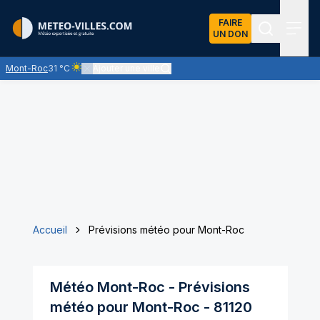
FAIRE
UN DON
Recherch
Menu
Mont-Roc
31 °C
Ajouter une ville
Ciel clair - quasiment pas de nuages et un soleil omniprése
Accueil
Prévisions météo pour Mont-Roc
Météo
Mont-Roc
- Prévisions
météo pour
Mont-Roc
-
81120