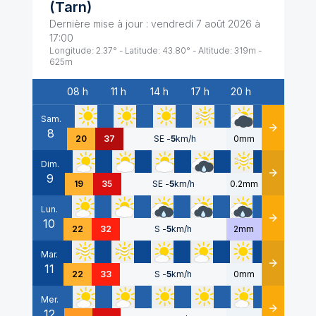
(
Tarn
)
Dernière mise à jour :
vendredi 7 août 2026 à
17:00
Longitude:
2.37
° - Latitude:
43.80
° - Altitude:
319
m -
625
m
08 h
11 h
14 h
17 h
20 h
Date
Sam.
8
Détails
20
37
SE
-
5
km/h
0mm
Dim.
9
Détails
19
35
SE
-
5
km/h
0.2mm
Lun.
10
Détails
22
32
S
-
5
km/h
2mm
Mar.
11
Détails
22
33
S
-
5
km/h
0mm
Mer.
12
Détails