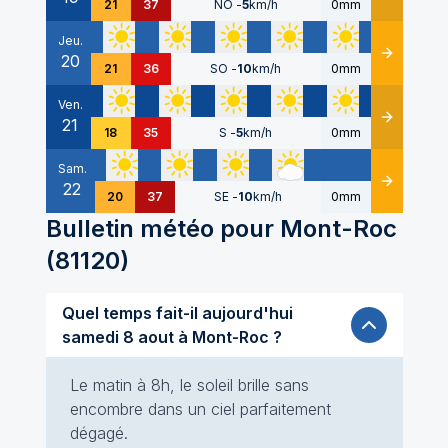
21
37
NO
-
5
km/h
0mm
Jeu.
20
Détails
21
36
SO
-
10
km/h
0mm
Ven.
21
Détails
18
35
S
-
5
km/h
0mm
Sam.
22
Détails
20
37
SE
-
10
km/h
0mm
Bulletin météo pour
Mont-Roc
(
81120
)
Quel temps fait-il aujourd'hui
samedi 8 aout à Mont-Roc ?
Le matin à 8h, le soleil brille sans
encombre dans un ciel parfaitement
dégagé.