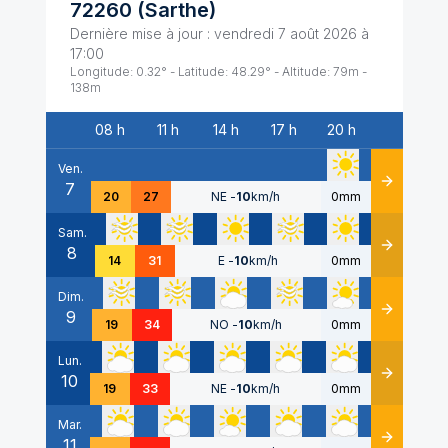
72260
(
Sarthe
)
Dernière mise à jour :
vendredi 7 août 2026 à
17:00
Longitude:
0.32
° - Latitude:
48.29
° - Altitude:
79
m -
138
m
08 h
11 h
14 h
17 h
20 h
Date
Ven.
7
Détails
20
27
NE
-
10
km/h
0mm
Sam.
8
Détails
14
31
E
-
10
km/h
0mm
Dim.
9
Détails
19
34
NO
-
10
km/h
0mm
Lun.
10
Détails
19
33
NE
-
10
km/h
0mm
Mar.
11
Détails