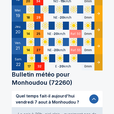
20
34
NO
-
15
km/h
0mm
Mer.
19
Détails
18
29
NE
-
20
km/h
0mm
Jeu.
20
Détails
14
25
NE
-
20
km/h
Raf. 50
0mm
Ven.
21
Détails
14
27
NE
-
20
km/h
Raf. 55
0mm
Sam.
22
Détails
17
32
E
-
20
km/h
0mm
Bulletin météo pour
Monhoudou
(
72260
)
Quel temps fait-il aujourd'hui
vendredi 7 aout à Monhoudou ?