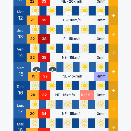
22
33
NE
-
20
km/h
0mm
Mer.
12
Détails
21
35
E
-
10
km/h
0mm
Jeu.
13
Détails
22
38
E
-
15
km/h
0mm
Ven.
14
Détails
22
35
NE
-
15
km/h
0mm
Sam.
15
Détails
19
32
NE
-
15
km/h
4mm
Dim.
16
Détails
20
32
NE
-
15
km/h
Raf. 50
0mm
Lun.
17
Détails
20
34
NE
-
15
km/h
0mm
Mar.
18
Détails