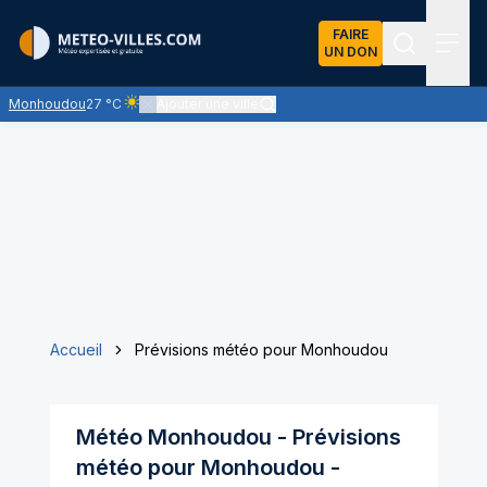
FAIRE
UN DON
Recherch
Menu
Monhoudou
27 °C
Ajouter une ville
Ciel clair - quasiment pas de nuages et un soleil omnipré
Accueil
Prévisions météo pour Monhoudou
Météo
Monhoudou
- Prévisions
météo pour
Monhoudou
-