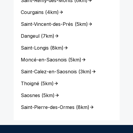
Saint-Rémy-des-Monts
(
6km
)
Courgains
(
4km
)
Saint-Vincent-des-Prés
(
5km
)
Dangeul
(
7km
)
Saint-Longis
(
8km
)
Moncé-en-Saosnois
(
5km
)
Saint-Calez-en-Saosnois
(
3km
)
Thoigné
(
5km
)
Saosnes
(
5km
)
Saint-Pierre-des-Ormes
(
8km
)