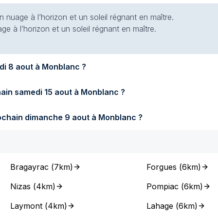
 nuage à l’horizon et un soleil régnant en maître.
e à l’horizon et un soleil régnant en maître.
Quel temps fera-t-il demain samedi 8 aout à Monblanc ?
Quel temps fera-t-il samedi prochain samedi 15 aout à Monblanc ?
Quel temps fera-t-il dimanche prochain dimanche 9 aout à Monblanc ?
Bragayrac
(
7km
)
Forgues
(
6km
)
Nizas
(
4km
)
Pompiac
(
6km
)
Laymont
(
4km
)
Lahage
(
6km
)