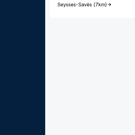
Seysses-Savès
(
7km
)