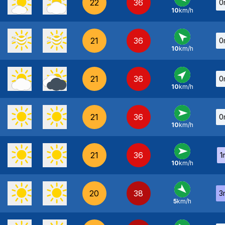
22
36
0
10
km/h
E
-
21
36
0
10
km/h
SE
-
21
36
0
10
km/h
SO
-
21
36
0
10
km/h
O
-
21
36
1
10
km/h
O
-
20
38
3
5
km/h
NO
-