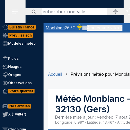
Rechercher
Menu secondaire
Bulletin France
Monblanc
26 °C
Ajouter une ville
Ciel clair - quasiment pas d
Prévi. saison
Modèles météo
Pluies
Nuages
Accueil
Prévisions météo pour Monbla
Orages
Observations
Votre quartier
Météo
Monblanc
-
Nos articles
32130
(
Gers
)
X (Twitter)
Dernière mise à jour :
vendredi 7 août 
Longitude:
0.99
° - Latitude:
43.46
° - Altitude
Chronique