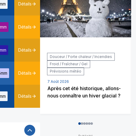
mm
Détails
7mm
Détails
2mm
Détails
Douceur / Forte chaleur / Incendies
Froid / Fraîcheur / Gel
Prévisions météo
5mm
Détails
7 Août 2026
Après cet été historique, allons-
nous connaître un hiver glacial ?
mm
Détails
0
1
2
3
4
5