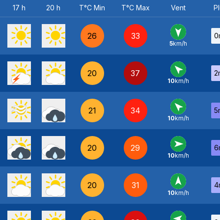
17 h
20 h
T°C Min
T°C Max
Vent
Pl
26
33
0
5
km/h
N
-
20
37
2
10
km/h
SE
-
21
34
5
10
km/h
SE
-
20
29
6
10
km/h
O
-
20
31
4
10
km/h
S
-