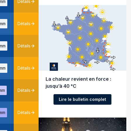
mm
Détails
mm
Détails
mm
Détails
mm
Détails
La chaleur revient en force :
jusqu’à 40 °C
mm
Détails
Lire le bulletin complet
mm
Détails