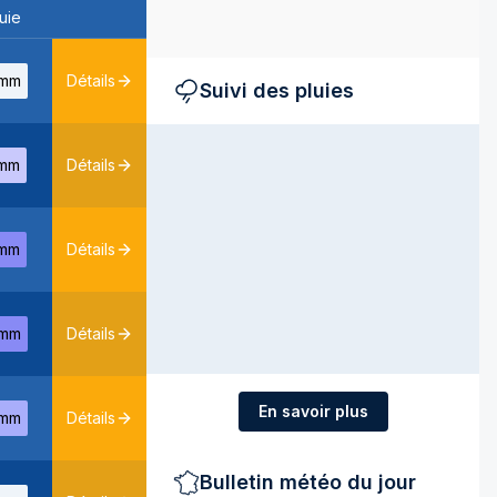
uie
mm
Détails
Suivi des pluies
mm
Détails
mm
Détails
mm
Détails
En savoir plus
mm
Détails
Bulletin météo du jour