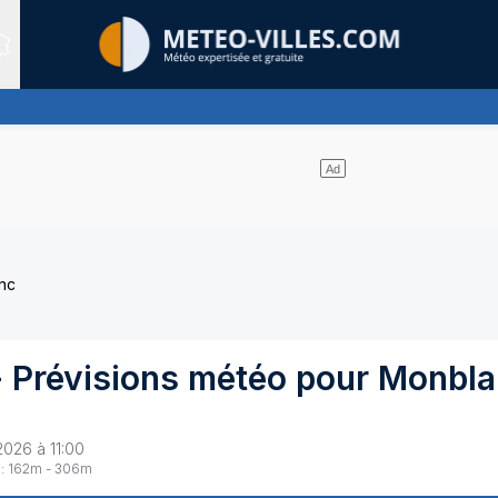
Sites expertis&eacute;s
e nuages et un soleil omniprésent
nc
 Prévisions météo pour
Monbla
2026 à 11:00
:
162
m -
306
m