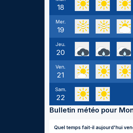
18
Mer.
19
Jeu.
20
Ven.
21
Sam.
22
Bulletin météo pour
Mon