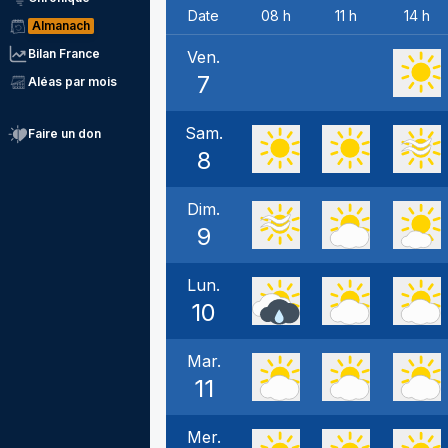
Date
08 h
11 h
14 h
Almanach
Bilan France
Ven.
7
Aléas par mois
Sam.
Faire un don
8
Dim.
9
Lun.
10
Mar.
11
Mer.