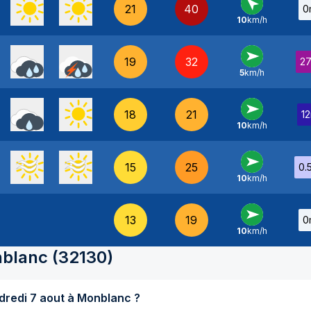
21
40
0
10
km/h
SE
-
19
32
2
5
km/h
O
-
18
21
1
10
km/h
O
-
15
25
0.
10
km/h
O
-
13
19
0
10
km/h
O
-
blanc
(
32130
)
Quel temps fait-il aujourd'hui vendredi 7 aout à Monblanc ?