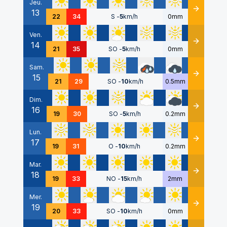
Jeu.
13
Détails
22
34
S
-
5
km/h
0mm
Ven.
14
Détails
21
35
SO
-
5
km/h
0mm
Sam.
15
Détails
21
29
SO
-
10
km/h
0.5mm
Dim.
16
Détails
19
30
SO
-
5
km/h
0.2mm
Lun.
17
Détails
19
31
O
-
10
km/h
0.2mm
Mar.
18
Détails
19
33
NO
-
15
km/h
2mm
Mer.
19
Détails
20
33
SO
-
10
km/h
0mm