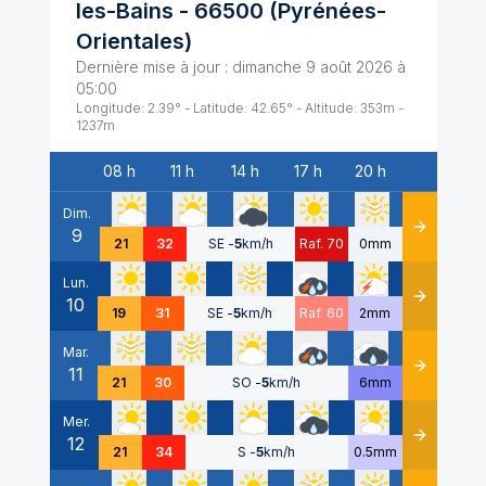
les-Bains
-
66500
(
Pyrénées-
Orientales
)
Dernière mise à jour :
dimanche 9 août 2026 à
05:00
Longitude:
2.39
° - Latitude:
42.65
° - Altitude:
353
m -
1237
m
08 h
11 h
14 h
17 h
20 h
Date
Dim.
9
Détails
21
32
SE
-
5
km/h
Raf. 70
0mm
Lun.
10
Détails
19
31
SE
-
5
km/h
Raf. 60
2mm
Mar.
11
Détails
21
30
SO
-
5
km/h
6mm
Mer.
12
Détails
21
34
S
-
5
km/h
0.5mm