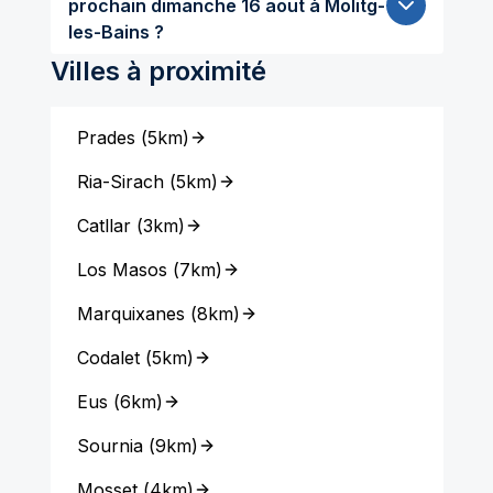
prochain dimanche 16 aout à Molitg-
les-Bains ?
Villes à proximité
Prades
(
5km
)
Ria-Sirach
(
5km
)
Catllar
(
3km
)
Los Masos
(
7km
)
Marquixanes
(
8km
)
Codalet
(
5km
)
Eus
(
6km
)
Sournia
(
9km
)
Mosset
(
4km
)