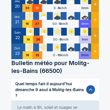
Jeu.
20
Détails
20
31
S
-
5
km/h
0mm
Ven.
21
Détails
16
27
SO
-
5
km/h
9mm
Sam.
22
Détails
14
26
SO
-
5
km/h
1mm
Dim.
23
Détails
16
25
O
-
10
km/h
6mm
Bulletin météo pour
Molitg-
les-Bains
(
66500
)
Quel temps fait-il aujourd'hui
dimanche 9 aout à Molitg-les-Bains
?
Le matin à 8h, soleil et nuages se