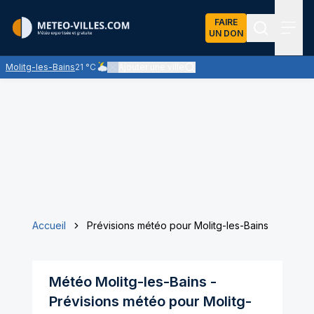
FAIRE
UN DON
Recherch
Menu
Molitg-les-Bains
21 °C
Ajouter une ville
Ciel nuageux - les éclaircies et les nuages se partage
Accueil
Prévisions météo pour Molitg-les-Bains
Météo
Molitg-les-Bains
-
Prévisions météo pour
Molitg-